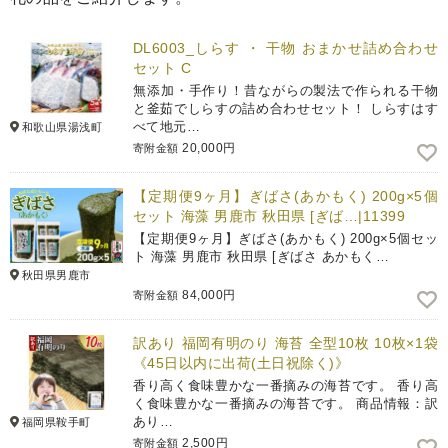
DL6003_しらす ・ 干物 おまかせ詰め合わせ
セット C
無添加・手作り！昔ながらの製法で作られる干物
と釜茹でしらすの詰め合わせセット！ しらすはす
べて地元…
和歌山県湯浅町
20,000円
寄附金額
【定期便9ヶ月】ぎばさ(あかもく) 200g×5個
セット 海藻 男鹿市 秋田県 [ぎば…|11399
【定期便9ヶ月】ぎばさ(あかもく) 200g×5個セッ
ト 海藻 男鹿市 秋田県 [ぎばさ あかもく…
秋田県男鹿市
84,000円
寄附金額
訳あり 福岡有明のり 海苔 全型10枚 10枚×1袋
《45日以内に出荷(土日祝除く)》
香り高く食味豊かな一番摘みの海苔です。 香り高
く食味豊かな一番摘みの海苔です。 商品情報：訳
あり…
福岡県鞍手町
2,500円
寄附金額