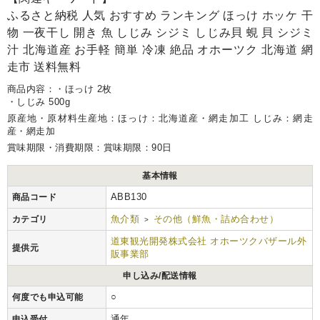
ふるさと納税 人気 おすすめ ランキング ほっけ ホッケ 干
物 一夜干し 開き 魚 しじみ シジミ しじみ貝 蜆 貝 シジミ
汁 北海道産 お手軽 簡単 冷凍 絶品 オホーツク 北海道 網
走市 送料無料
商品内容：・ほっけ 2枚
・しじみ 500g
原産地・原材料生産地：ほっけ：北海道産・網走加工 しじみ：網走
産・網走加
賞味期限・消費期限：賞味期限：90日
基本情報
ABB130
商品コード
魚介類
その他（鮮魚・詰め合わせ）
カテゴリ
>
道東観光開発株式会社 オホーツクバザール外
提供元
販事業部
申し込み/配送情報
○
何度でも申込可能
通年
申込受付