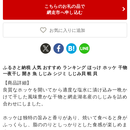
こちらのお礼の品で
ふるさと納税とは
網走市へ申し込む
控除額シミュレータ
Q&A
お気に入りに追加
ふるさと納税 人気 おすすめ ランキング ほっけ ホッケ 干物
一夜干し 開き 魚 しじみ シジミ しじみ貝 蜆 貝
【商品詳細】
良質なホッケを開いてから適度な塩水に漬け込み一晩か
けて干した風味豊かな干物と網走湖名産のしじみを詰め
合わせにしました。
ホッケは独特の旨みと香りがあり、焼いて食べると身が
ふっくらし、脂ののりとしっかりとした食感が楽しめま