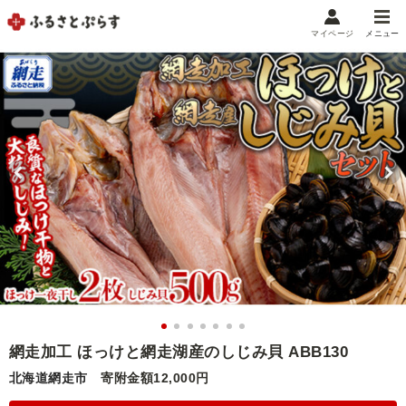
マイページ
メニュー
マイメニュー
マイページ
お気に入り
閲覧履歴
メニュー
お礼の品から探す
お礼の品をカテゴリや金額で絞り込み
自治体から探す
ランキング
網走加工 ほっけと網走湖産のしじみ貝 ABB130
北海道網走市
寄附金額12,000円
特集・おすすめ