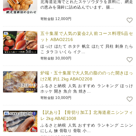
北海道近海でとれたスケソウダラを原料に、網走
の恵みを蒲鉾に詰め込んでいます。揚…
12,000円
寄附金額
五十集屋で人気の宴会2人前コース料理5品セ
ット ABAO2216
ほっけ ほたて ホタテ 帆立 ほたて 貝柱 刺身 たら
こ タラコ いくら イク…
30,000円
寄附金額
炉端・五十集屋で大人気の脂ののった開きほっ
け2尾 約1.2kg ABAO2208
ふるさと納税 人気 おすすめ ランキング ほっけ
ホッケ 開き 魚介 魚 焼き…
10,000円
寄附金額
【訳あり】【骨切り加工】北海道産ニシンフィ
レ 2kg ABAE1008
ふるさと納税 人気 おすすめ ランキング ニシン
にしん 鰊 骨取り 骨取 小…