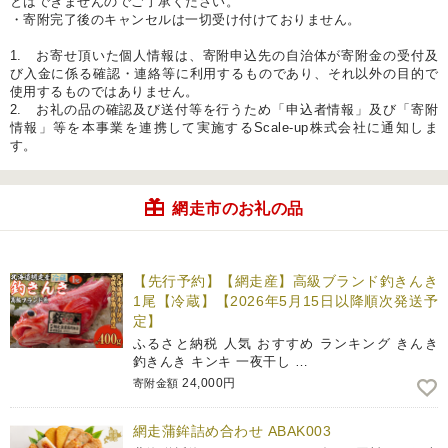
とはできませんのでご了承ください。
・寄附完了後のキャンセルは一切受け付けておりません。
1. お寄せ頂いた個人情報は、寄附申込先の自治体が寄附金の受付及
び入金に係る確認・連絡等に利用するものであり、それ以外の目的で
使用するものではありません。
2. お礼の品の確認及び送付等を行うため「申込者情報」及び「寄附
情報」等を本事業を連携して実施するScale-up株式会社に通知しま
す。
網走市のお礼の品
【先行予約】【網走産】高級ブランド釣きんき
1尾【冷蔵】【2026年5月15日以降順次発送予
定】
ふるさと納税 人気 おすすめ ランキング きんき
釣きんき キンキ 一夜干し …
24,000円
寄附金額
網走蒲鉾詰め合わせ ABAK003