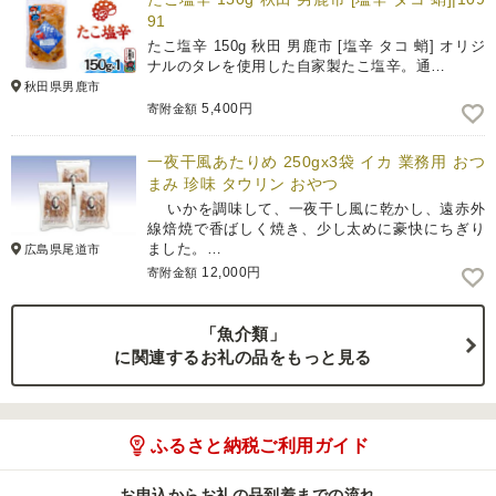
91
たこ塩辛 150g 秋田 男鹿市 [塩辛 タコ 蛸] オリジ
ナルのタレを使用した自家製たこ塩辛。通…
秋田県男鹿市
5,400円
寄附金額
一夜干風あたりめ 250gx3袋 イカ 業務用 おつ
まみ 珍味 タウリン おやつ
いかを調味して、一夜干し風に乾かし、遠赤外
線焙焼で香ばしく焼き、少し太めに豪快にちぎり
ました。…
広島県尾道市
12,000円
寄附金額
「魚介類」
に関連するお礼の品をもっと見る
ふるさと納税ご利用ガイド
お申込からお礼の品到着までの流れ