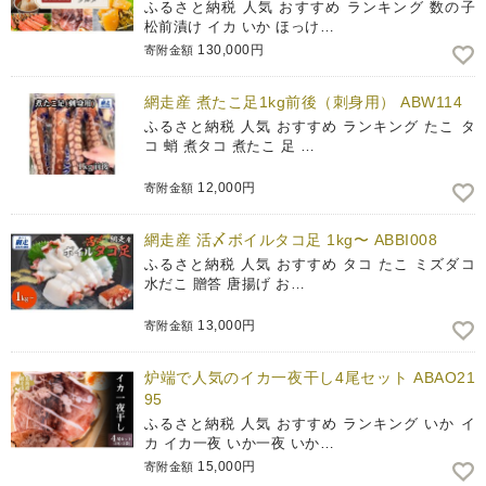
ふるさと納税 人気 おすすめ ランキング 数の子
松前漬け イカ いか ほっけ…
130,000円
寄附金額
網走産 煮たこ足1kg前後（刺身用） ABW114
ふるさと納税 人気 おすすめ ランキング たこ タ
コ 蛸 煮タコ 煮たこ 足 …
12,000円
寄附金額
網走産 活〆ボイルタコ足 1kg〜 ABBI008
ふるさと納税 人気 おすすめ タコ たこ ミズダコ
水だこ 贈答 唐揚げ お…
13,000円
寄附金額
炉端で人気のイカ一夜干し4尾セット ABAO21
95
ふるさと納税 人気 おすすめ ランキング いか イ
カ イカ一夜 いか一夜 いか…
15,000円
寄附金額