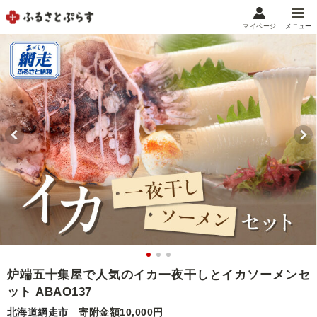
マイページ
メニュー
マイメニュー
マイページ
お気に入り
閲覧履歴
メニュー
お礼の品から探す
お礼の品をカテゴリや金額で絞り込み
自治体から探す
ランキング
炉端五十集屋で人気のイカ一夜干しとイカソーメンセ
ット ABAO137
特集・おすすめ
北海道網走市
寄附金額10,000円