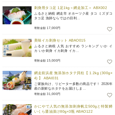
刺身用タコ足 1足1kg＜網走加工＞ ABX002
ふるさと納税 網走市 オホーツク産 タコ ミズダコ
タコ足 漁師ならではの目利…
17,000円
寄附金額
美味イカ刺身セット ABAO015
ふるさと納税 人気 おすすめ ランキング いか イ
カ いか刺身 イカ刺身 イカ…
15,000円
寄附金額
網走前浜産 無添加ホタテ貝柱【 1.2kg (300g×
4) 】 ABAI031
ご家族向け、リピーター多数の商品です！ 2026年
産の新鮮なホタテをお届けしま…
31,000円
寄附金額
かにやで人気の無添加刺身帆立500gと特製鱒
いくら醤油漬け80g×3瓶 ABAO122