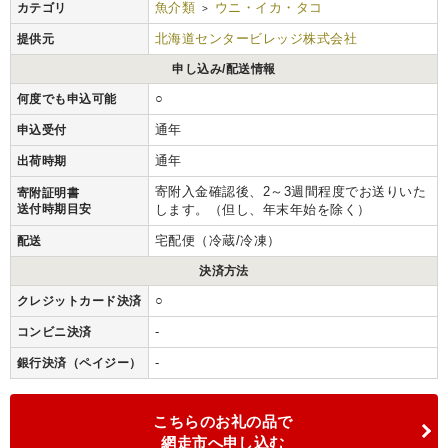
魚介類
ウニ・イカ・タコ
カテゴリ
>
北海道センタービレッジ株式会社
提供元
申し込み/配送情報
○
何度でも申込可能
通年
申込受付
通年
出荷時期
寄附入金確認後、2～3週間程度でお送りいた
寄附証明書
送付時期目安
します。（但し、年末年始を除く）
宅配便（冷蔵/冷凍）
配送
決済方法
○
クレジットカード決済
-
コンビニ決済
-
銀行決済（ペイジー）
こちらのお礼の品で
網走市へ申し込む