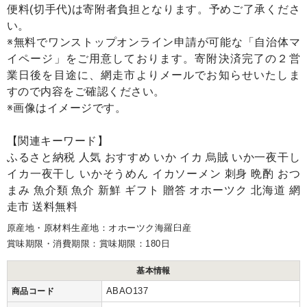
便料(切手代)は寄附者負担となります。予めご了承くださ
い。
※無料でワンストップオンライン申請が可能な「自治体マ
イページ」をご用意しております。寄附決済完了の２営
業日後を目途に、網走市よりメールでお知らせいたしま
すので内容をご確認ください。
※画像はイメージです。
【関連キーワード】
ふるさと納税 人気 おすすめ いか イカ 烏賊 いか一夜干し
イカ一夜干し いかそうめん イカソーメン 刺身 晩酌 おつ
まみ 魚介類 魚介 新鮮 ギフト 贈答 オホーツク 北海道 網
走市 送料無料
原産地・原材料生産地：オホーツク海羅臼産
賞味期限・消費期限：賞味期限：180日
基本情報
ABAO137
商品コード