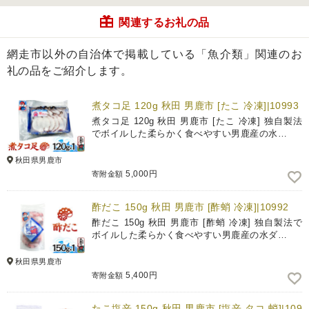
関連するお礼の品
網走市以外の自治体で掲載している「魚介類」関連のお
礼の品をご紹介します。
煮タコ足 120g 秋田 男鹿市 [たこ 冷凍]|10993
煮タコ足 120g 秋田 男鹿市 [たこ 冷凍] 独自製法
でボイルした柔らかく食べやすい男鹿産の水…
秋田県男鹿市
5,000円
寄附金額
酢だこ 150g 秋田 男鹿市 [酢蛸 冷凍]|10992
酢だこ 150g 秋田 男鹿市 [酢蛸 冷凍] 独自製法で
ボイルした柔らかく食べやすい男鹿産の水ダ…
秋田県男鹿市
5,400円
寄附金額
たこ塩辛 150g 秋田 男鹿市 [塩辛 タコ 蛸]|109