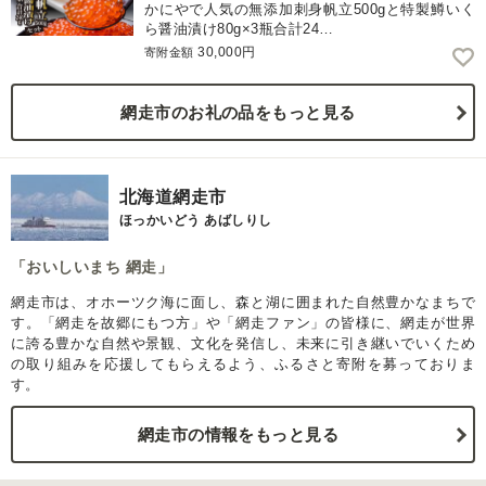
かにやで人気の無添加刺身帆立500gと特製鱒いく
ら醤油漬け80g×3瓶合計24…
30,000円
寄附金額
網走市のお礼の品をもっと見る
北海道網走市
ほっかいどう あばしりし
「おいしいまち 網走」
網走市は、オホーツク海に面し、森と湖に囲まれた自然豊かなまちで
す。「網走を故郷にもつ方」や「網走ファン」の皆様に、網走が世界
に誇る豊かな自然や景観、文化を発信し、未来に引き継いでいくため
の取り組みを応援してもらえるよう、ふるさと寄附を募っておりま
す。
網走市の情報をもっと見る