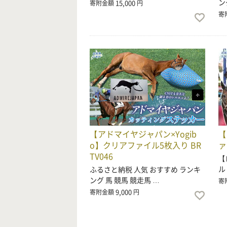
ン
15,000
寄附金額
円
寄
【アドマイヤジャパン×Yogib
【
o】クリアファイル5枚入り BR
ァ
TV046
【
ル
ふるさと納税 人気 おすすめ ランキ
ング 馬 競馬 競走馬 …
寄
9,000
寄附金額
円