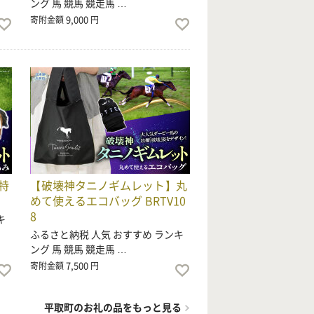
ング 馬 競馬 競走馬 …
9,000
寄附金額
円
特
【破壊神タニノギムレット】丸
めて使えるエコバッグ BRTV10
8
キ
ふるさと納税 人気 おすすめ ランキ
ング 馬 競馬 競走馬 …
7,500
寄附金額
円
平取町のお礼の品をもっと見る