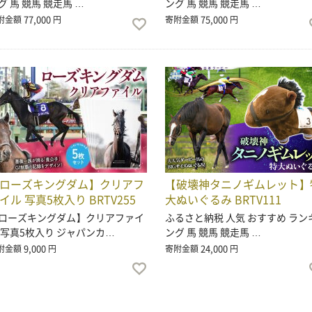
グ 馬 競馬 競走馬 …
ング 馬 競馬 競走馬 …
77,000
75,000
附金額
円
寄附金額
円
ローズキングダム】クリアフ
【破壊神タニノギムレット】
イル 写真5枚入り BRTV255
大ぬいぐるみ BRTV111
ローズキングダム】クリアファイ
ふるさと納税 人気 おすすめ ラン
 写真5枚入り ジャパンカ…
ング 馬 競馬 競走馬 …
9,000
24,000
附金額
円
寄附金額
円