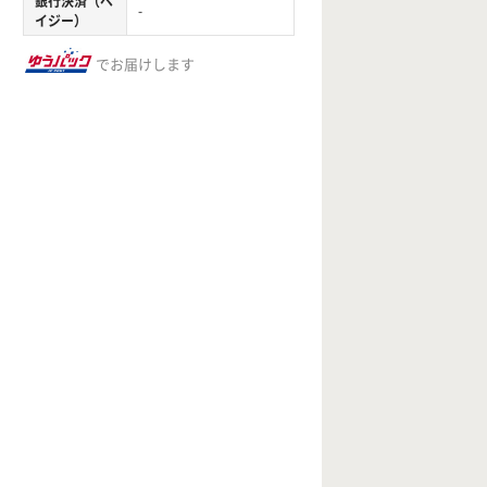
銀行決済（ペ
-
イジー）
でお届けします