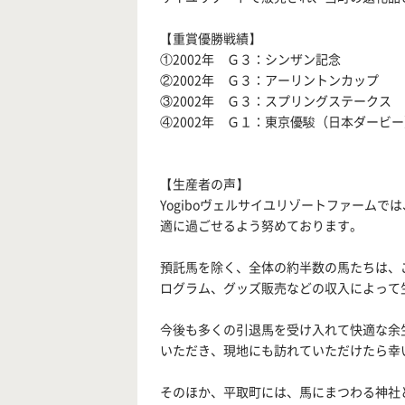
【重賞優勝戦績】
①2002年 Ｇ３：シンザン記念
②2002年 Ｇ３：アーリントンカップ
③2002年 Ｇ３：スプリングステークス
④2002年 Ｇ１：東京優駿（日本ダービ
【生産者の声】
Yogiboヴェルサイユリゾートファーム
適に過ごせるよう努めております。
預託馬を除く、全体の約半数の馬たちは、
ログラム、グッズ販売などの収入によって
今後も多くの引退馬を受け入れて快適な余
いただき、現地にも訪れていただけたら幸
そのほか、平取町には、馬にまつわる神社