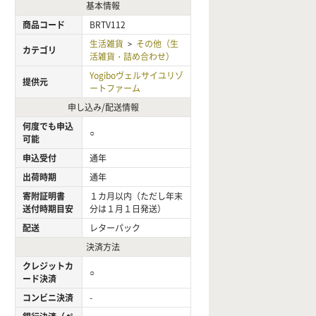
基本情報
商品コード
BRTV112
生活雑貨
その他（生
>
カテゴリ
活雑貨・詰め合わせ）
Yogiboヴェルサイユリゾ
提供元
ートファーム
申し込み/配送情報
何度でも申込
○
可能
申込受付
通年
出荷時期
通年
寄附証明書
１カ月以内（ただし年末
送付時期目安
分は１月１日発送）
配送
レターパック
決済方法
クレジットカ
○
ード決済
コンビニ決済
-