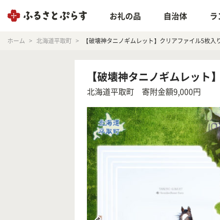
お礼の品
自治体
ラ
ホーム
北海道平取町
【破壊神タニノギムレット】クリアファイル5枚入り B
【破壊神タニノギムレット】ク
北海道平取町
寄附金額9,000円