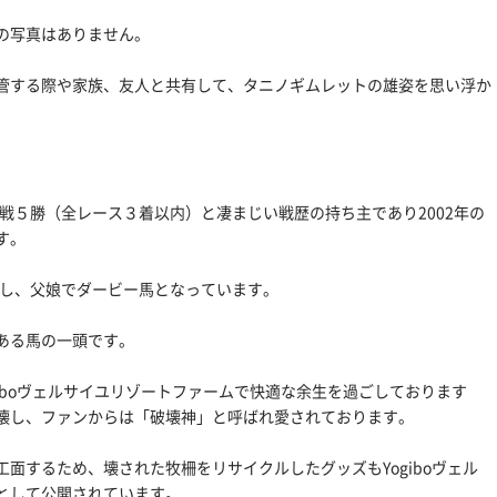
の写真はありません。
管する際や家族、友人と共有して、タニノギムレットの雄姿を思い浮か
８戦５勝（全レース３着以内）と凄まじい戦歴の持ち主であり2002年の
す。
制し、父娘でダービー馬となっています。
ある馬の一頭です。
giboヴェルサイユリゾートファームで快適な余生を過ごしております
壊し、ファンからは「破壊神」と呼ばれ愛されております。
面するため、壊された牧柵をリサイクルしたグッズもYogiboヴェル
として公開されています。