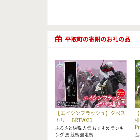
平取町の寄附のお礼の品
【エイシンフラッシュ】タペス
【
トリー BRTV031
柵
P
ふるさと納税 人気 おすすめ ランキ
ング 馬 競馬 競走馬 …
ふ