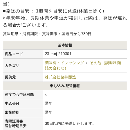
当）
■発送の目安： 1週間を目安に発送(休業日除く)
※年末年始、長期休業や申込が殺到した際は、発送が遅れ
る場合がございます。
賞味期限・消費期限：賞味期限：製造日から730日
基本情報
23-moj-210301
商品コード
調味料・ドレッシング
その他（調味料類・
>
カテゴリ
詰め合わせ）
株式会社諸井醸造
提供元
申し込み/配送情報
○
何度でも申込可能
通年
申込受付
通年
出荷時期
寄附証明書
30日以内に発送いたします。
送付時期目安