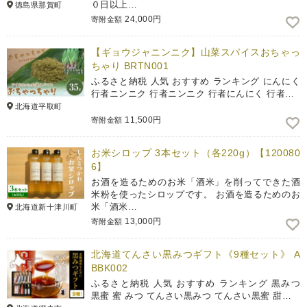
０日以上…
徳島県那賀町
24,000円
寄附金額
【ギョウジャニンニク】山菜スパイスおちゃっ
ちゃり BRTN001
ふるさと納税 人気 おすすめ ランキング にんにく
行者ニンニク 行者ニンニク 行者にんにく 行者…
北海道平取町
11,500円
寄附金額
お米シロップ 3本セット（各220g）【120080
6】
お酒を造るためのお米「酒米」を削ってできた酒
米粉を使ったシロップです。 お酒を造るためのお
米「酒米…
北海道新十津川町
13,000円
寄附金額
北海道てんさい黒みつギフト《9種セット》 A
BBK002
ふるさと納税 人気 おすすめ ランキング 黒みつ
黒蜜 蜜 みつ てんさい黒みつ てんさい黒蜜 甜…