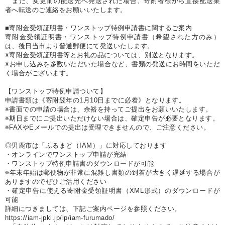
また、変更前の配送先へ発送された場合、寄附者様から直接配送業
者へ転送のご連絡をお願いいたします。
■寄附金受領証明書・ワンストップ特例申請書に関するご案内
寄附金受領証明書・ワンストップ特例申請書（希望された方のみ）
は、後日当市より普通郵便にて発送いたします。
※寄附金受領証明書等とお礼の品については、別送となります。
※お申し込みを多数いただいた場合など、書類の発送にお時間をいただ
く場合がございます。
【ワンストップ特例申請ついて】
申請書類は《寄附翌年の1月10日までに必着》となります。
※書面での申請の場合は、余裕を持ってご提出をお願いいたします。
※期日までにご提出いただけない場合は、確定申告が必要となります。
※FAXやEメールでの提出は受理できませんので、ご注意ください。
◎男鹿市は「ふるまど（IAM）」に対応しております
・オンラインでワンストップ申請が完結
・ワンストップ特例申請書のダウンロードが可能
※年末年始は郵便物が非常に混雑し書類の到着が大きく遅延する場合が
ありますのでぜひご活用ください
・確定申告に使える寄附金受領証明書（XML形式）のダウンロードが
可能
詳細につきましては、下記ご案内ページを参照ください。
https://iam-jpki.jp/lp/iam-furumado/