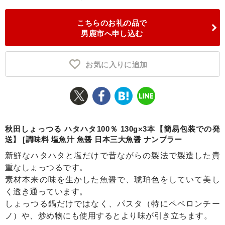
ふるさと納税とは
こちらのお礼の品で
男鹿市へ申し込む
控除額シミュレータ
Q&A
お気に入りに追加
秋田しょっつる ハタハタ100％ 130g×3本【簡易包装での発
送】 [調味料 塩魚汁 魚醤 日本三大魚醤 ナンプラー
新鮮なハタハタと塩だけで昔ながらの製法で製造した貴
重なしょっつるです。
素材本来の味を生かした魚醤で、琥珀色をしていて美し
く透き通っています。
しょっつる鍋だけではなく、パスタ（特にペペロンチー
ノ）や、炒め物にも使用するとより味が引き立ちます。