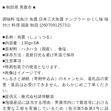
■ 秋田県 男鹿市 ■
調味料 塩魚汁 魚醤 日本三大魚醤 ナンプラー かくし味 味
付け 料理 国産 秋田 (260709125731)
■名称：魚醤（しょっつる）
■内容量：130g×3本
■原材料：ハタハタ（国産）、食塩
■保存方法：直射日光を避け常温で保存
■注意事項：
※簡易包装での発送となります。
※画像はイメージです。
※ふるさと納税（寄附申込み）のキャンセル、返礼品の変
更・返品はお受けできません。あらかじめご了承くださ
い。
■提供元：株式会社諸井醸造
■地場産品に該当する理由：男鹿市内にて製造等における
主要な工程を実施しているため（告示第5条第3号に該