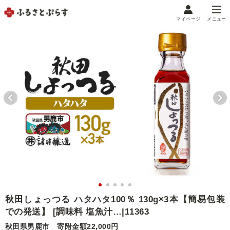
マイページ
メニュー
マイメニュー
マイページ
お気に入り
閲覧履歴
メニュー
お礼の品から探す
お礼の品をカテゴリや金額で絞り込み
自治体から探す
ランキング
秋田しょっつる ハタハタ100％ 130g×3本【簡易包装
での発送】 [調味料 塩魚汁…|11363
特集・おすすめ
秋田県男鹿市
寄附金額22,000円