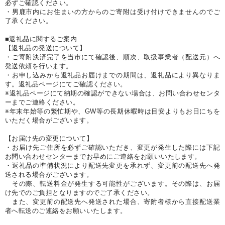
必ずご確認ください。
・男鹿市内にお住まいの方からのご寄附は受け付けできませんのでご
了承ください。
■返礼品に関するご案内
【返礼品の発送について】
・ご寄附決済完了を当市にて確認後、順次、取扱事業者（配送元）へ
発送依頼を行います。
・お申し込みから返礼品お届けまでの期間は、返礼品により異なりま
す。返礼品ページにてご確認ください。
※返礼品ページにて納期の確認ができない場合は、お問い合わせセンタ
ーまでご連絡ください。
※年末年始等の繁忙期や、GW等の長期休暇時は目安よりもお日にちを
いただく場合がございます。
【お届け先の変更について】
・お届け先ご住所を必ずご確認いただき、変更が発生した際には下記
お問い合わせセンターまでお早めにご連絡をお願いいたします。
・返礼品の準備状況により配送先変更を承れず、変更前の配送先へ発
送される場合がございます。
その際、転送料金が発生する可能性がございます。その際は、お届
け先でのご負担となりますのでご了承ください。
また、変更前の配送先へ発送された場合、寄附者様から直接配送業
者へ転送のご連絡をお願いいたします。