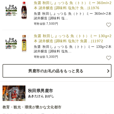
魚醤 秋田しょっつる 魚（トト）ミー 360ml×2
本 諸井醸造 [調味料 塩魚汁 魚…|11976
魚醤 秋田しょっつる 魚（トト）ミー 360ml×2本
諸井醸造 [調味料 塩…
7,500円
寄附金額
魚醤 秋田しょっつる 魚（トト）ミー 130g×2
本 諸井醸造 [調味料 塩魚汁 魚醤…|11972
魚醤 秋田しょっつる 魚（トト）ミー 130g×2本
諸井醸造 [調味料 塩魚…
5,300円
寄附金額
男鹿市のお礼の品をもっと見る
秋田県男鹿市
あきたけん おがし
教育・観光・環境が豊かな文化都市