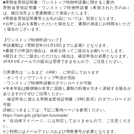
■寄附金受領証明書・ワンストップ特例申請書に関するご案内
寄附金受領証明書・ワンストップ特例申請書（希望された方のみ）
は、後日当市より普通郵便にて発送いたします。
※寄附金受領証明書等とお礼の品については、別送となります。
※お申し込みを多数いただいた場合など、書類の発送にお時間をいただ
く場合がございます。
【ワンストップ特例申請ついて】
申請書類は《寄附翌年の1月10日までに必着》となります。
※書面での申請の場合は、余裕を持ってご提出をお願いいたします。
※期日までにご提出いただけない場合は、確定申告が必要となります。
※FAXやEメールでの提出は受理できませんので、ご注意ください。
◎男鹿市は「ふるまど（IAM）」に対応しております
・オンラインでワンストップ申請が完結
・ワンストップ特例申請書のダウンロードが可能
※年末年始は郵便物が非常に混雑し書類の到着が大きく遅延する場合が
ありますのでぜひご活用ください
・確定申告に使える寄附金受領証明書（XML形式）のダウンロードが
可能
詳細につきましては、下記ご案内ページを参照ください。
https://iam-jpki.jp/lp/iam-furumado/
※「自治体マイページ」には対応しておりませんので、ご注意くださ
い。
※ご利用にはメールアドレスおよび寄附番号が必要となります。