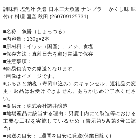
調味料 塩魚汁 魚醤 日本三大魚醤 ナンプラー かくし味 味
付け 料理 国産 秋田 (260709125731)
■名称：魚醤（しょっつる）
■内容量：130g×2本
■原材料：イワシ（国産）、アジ、食塩
■保存方法：直射日光を避け常温で保存
■注意事項：
※簡易包装での発送となります。
※画像はイメージです。
※ふるさと納税（寄附申込み）のキャンセル、返礼品の変
更・返品はお受けできません。あらかじめご了承くださ
い。
■提供元：株式会社諸井醸造
■地場産品に該当する理由：男鹿市内にて製造等における
主要な工程を実施しているため（告示第5条第3号に該
当）
■発送の目安： 1週間を目安に発送(休業日除く)