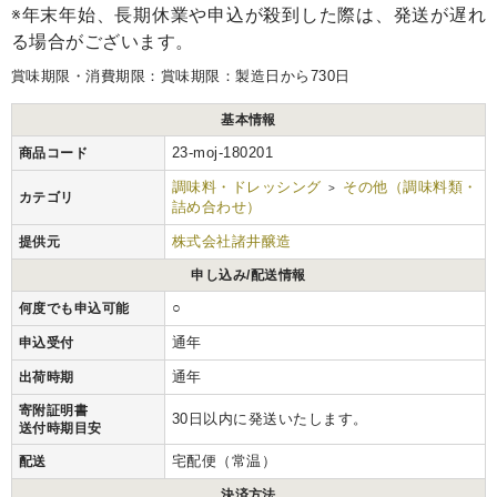
※年末年始、長期休業や申込が殺到した際は、発送が遅れ
る場合がございます。
賞味期限・消費期限：賞味期限：製造日から730日
基本情報
23-moj-180201
商品コード
調味料・ドレッシング
その他（調味料類・
>
カテゴリ
詰め合わせ）
株式会社諸井醸造
提供元
申し込み/配送情報
○
何度でも申込可能
通年
申込受付
通年
出荷時期
寄附証明書
30日以内に発送いたします。
送付時期目安
宅配便（常温）
配送
決済方法