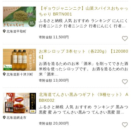
【ギョウジャニンニク】山菜スパイスおちゃっ
ちゃり BRTN001
ふるさと納税 人気 おすすめ ランキング にんにく
行者ニンニク 行者ニンニク 行者にんにく 行者…
北海道平取町
11,500円
寄附金額
お米シロップ 3本セット（各220g）【120080
6】
お酒を造るためのお米「酒米」を削ってできた酒
米粉を使ったシロップです。 お酒を造るためのお
米「酒米…
北海道新十津川町
13,000円
寄附金額
北海道てんさい黒みつギフト《9種セット》 A
BBK002
ふるさと納税 人気 おすすめ ランキング 黒みつ
黒蜜 蜜 みつ てんさい黒みつ てんさい黒蜜 甜…
北海道網走市
20,000円
寄附金額