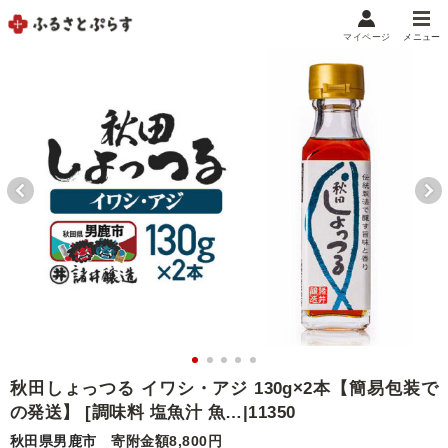
マイページ
メニュー
マイメニュー
マイページ
お気に入り
閲覧履歴
メニュー
お礼の品から探す
お礼の品をカテゴリや金額で絞り込み
自治体から探す
ランキング
秋田しょっつる イワシ・アジ 130g×2本【簡易包装で
の発送】 [調味料 塩魚汁 魚…|11350
特集・おすすめ
秋田県男鹿市
寄附金額8,800円