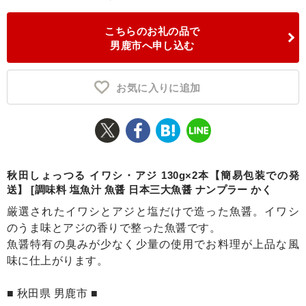
ふるさと納税とは
こちらのお礼の品で
男鹿市へ申し込む
控除額シミュレータ
Q&A
お気に入りに追加
秋田しょっつる イワシ・アジ 130g×2本【簡易包装での発
送】 [調味料 塩魚汁 魚醤 日本三大魚醤 ナンプラー かく
厳選されたイワシとアジと塩だけで造った魚醤。イワシ
のうま味とアジの香りで整った魚醤です。
魚醤特有の臭みが少なく少量の使用でお料理が上品な風
味に仕上がります。
■ 秋田県 男鹿市 ■