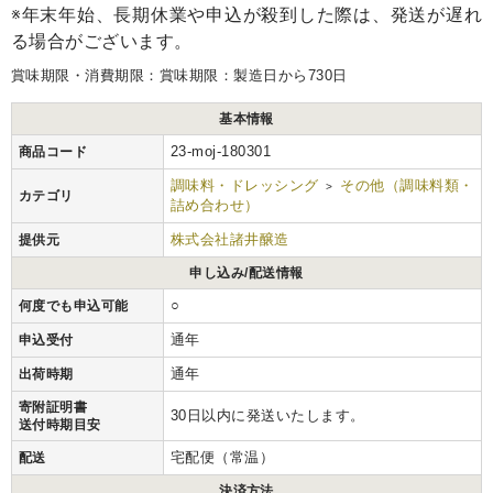
※年末年始、長期休業や申込が殺到した際は、発送が遅れ
る場合がございます。
賞味期限・消費期限：賞味期限：製造日から730日
基本情報
23-moj-180301
商品コード
調味料・ドレッシング
その他（調味料類・
>
カテゴリ
詰め合わせ）
株式会社諸井醸造
提供元
申し込み/配送情報
○
何度でも申込可能
通年
申込受付
通年
出荷時期
寄附証明書
30日以内に発送いたします。
送付時期目安
宅配便（常温）
配送
決済方法