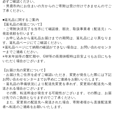
必ずご確認ください。
・男鹿市内にお住まいの方からのご寄附は受け付けできませんのでご
了承ください。
■返礼品に関するご案内
【返礼品の発送について】
・ご寄附決済完了を当市にて確認後、順次、取扱事業者（配送元）へ
発送依頼を行います。
・お申し込みから返礼品お届けまでの期間は、返礼品により異なりま
す。返礼品ページにてご確認ください。
※返礼品ページにて納期の確認ができない場合は、お問い合わせセンタ
ーまでご連絡ください。
※年末年始等の繁忙期や、GW等の長期休暇時は目安よりもお日にちを
いただく場合がございます。
【お届け先の変更について】
・お届け先ご住所を必ずご確認いただき、変更が発生した際には下記
お問い合わせセンターまでお早めにご連絡をお願いいたします。
・返礼品の準備状況により配送先変更を承れず、変更前の配送先へ発
送される場合がございます。
その際、転送料金が発生する可能性がございます。その際は、お届
け先でのご負担となりますのでご了承ください。
また、変更前の配送先へ発送された場合、寄附者様から直接配送業
者へ転送のご連絡をお願いいたします。