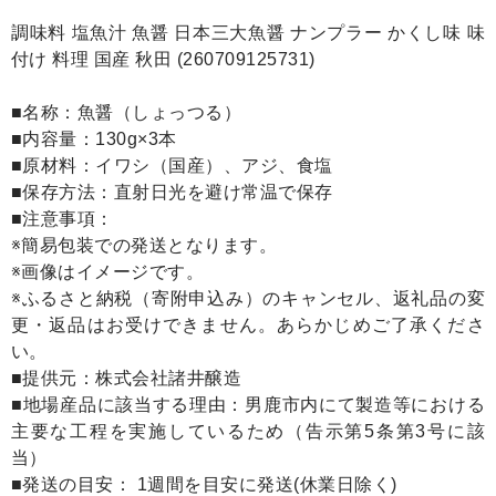
調味料 塩魚汁 魚醤 日本三大魚醤 ナンプラー かくし味 味
付け 料理 国産 秋田 (260709125731)
■名称：魚醤（しょっつる）
■内容量：130g×3本
■原材料：イワシ（国産）、アジ、食塩
■保存方法：直射日光を避け常温で保存
■注意事項：
※簡易包装での発送となります。
※画像はイメージです。
※ふるさと納税（寄附申込み）のキャンセル、返礼品の変
更・返品はお受けできません。あらかじめご了承くださ
い。
■提供元：株式会社諸井醸造
■地場産品に該当する理由：男鹿市内にて製造等における
主要な工程を実施しているため（告示第5条第3号に該
当）
■発送の目安： 1週間を目安に発送(休業日除く)