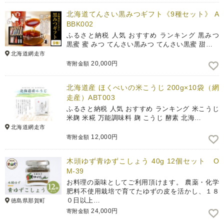
北海道てんさい黒みつギフト《9種セット》 A
BBK002
ふるさと納税 人気 おすすめ ランキング 黒みつ
黒蜜 蜜 みつ てんさい黒みつ てんさい黒蜜 甜…
北海道網走市
20,000円
寄附金額
北海道産 ほくべいの米こうじ 200g×10袋（網
走産）ABT003
ふるさと納税 人気 おすすめ ランキング 米こうじ
米麹 米糀 万能調味料 麹 こうじ 酵素 北海…
北海道網走市
12,000円
寄附金額
木頭ゆず青ゆずこしょう 40g 12個セット O
M-39
お料理の薬味としてご利用頂けます。 農薬・化学
肥料不使用栽培で育てたゆずの皮を活かし、１８
０日以上…
徳島県那賀町
24,000円
寄附金額