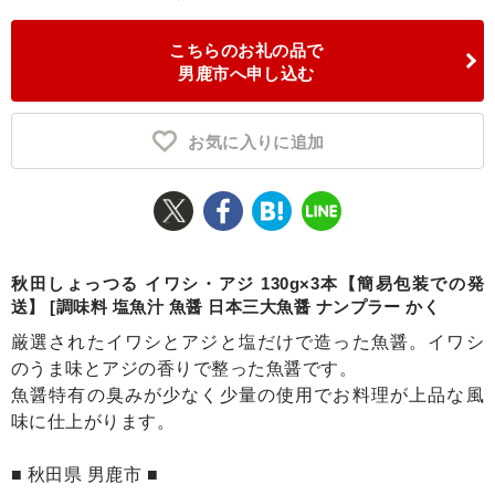
ふるさと納税とは
こちらのお礼の品で
男鹿市へ申し込む
控除額シミュレータ
Q&A
お気に入りに追加
秋田しょっつる イワシ・アジ 130g×3本【簡易包装での発
送】 [調味料 塩魚汁 魚醤 日本三大魚醤 ナンプラー かく
厳選されたイワシとアジと塩だけで造った魚醤。イワシ
のうま味とアジの香りで整った魚醤です。
魚醤特有の臭みが少なく少量の使用でお料理が上品な風
味に仕上がります。
■ 秋田県 男鹿市 ■