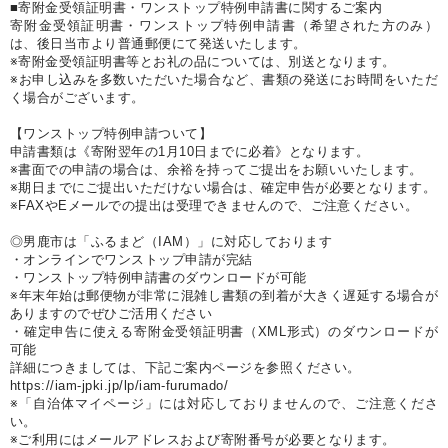
■寄附金受領証明書・ワンストップ特例申請書に関するご案内
寄附金受領証明書・ワンストップ特例申請書（希望された方のみ）
は、後日当市より普通郵便にて発送いたします。
※寄附金受領証明書等とお礼の品については、別送となります。
※お申し込みを多数いただいた場合など、書類の発送にお時間をいただ
く場合がございます。
【ワンストップ特例申請ついて】
申請書類は《寄附翌年の1月10日までに必着》となります。
※書面での申請の場合は、余裕を持ってご提出をお願いいたします。
※期日までにご提出いただけない場合は、確定申告が必要となります。
※FAXやEメールでの提出は受理できませんので、ご注意ください。
◎男鹿市は「ふるまど（IAM）」に対応しております
・オンラインでワンストップ申請が完結
・ワンストップ特例申請書のダウンロードが可能
※年末年始は郵便物が非常に混雑し書類の到着が大きく遅延する場合が
ありますのでぜひご活用ください
・確定申告に使える寄附金受領証明書（XML形式）のダウンロードが
可能
詳細につきましては、下記ご案内ページを参照ください。
https://iam-jpki.jp/lp/iam-furumado/
※「自治体マイページ」には対応しておりませんので、ご注意くださ
い。
※ご利用にはメールアドレスおよび寄附番号が必要となります。