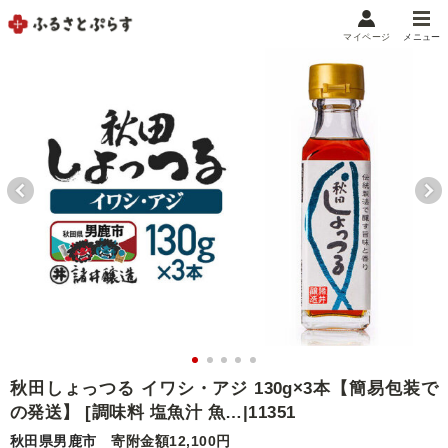
マイページ
メニュー
マイメニュー
マイページ
お気に入り
閲覧履歴
メニュー
お礼の品から探す
お礼の品をカテゴリや金額で絞り込み
自治体から探す
ランキング
秋田しょっつる イワシ・アジ 130g×3本【簡易包装で
の発送】 [調味料 塩魚汁 魚…|11351
特集・おすすめ
秋田県男鹿市
寄附金額12,100円