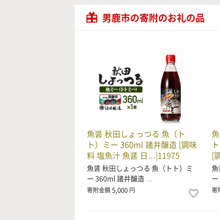
男鹿市の寄附のお礼の品
魚醤 秋田しょっつる 魚（ト
魚
ト）ミー 360ml 諸井醸造 [調味
ト
料 塩魚汁 魚醤 日…|11975
[
魚醤 秋田しょっつる 魚（トト）ミ
魚
ー 360ml 諸井醸造 …
ー
5,000
寄附金額
円
寄