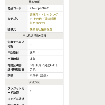
基本情報
商品コード
23-moj-200201
調味料・ドレッシング
カテゴリ
その他（調味料類・
>
詰め合わせ）
提供元
株式会社諸井醸造
申し込み/配送情報
何度でも申込
○
可能
申込受付
通年
出荷時期
通年
寄附証明書
30日以内に発送いたし
送付時期目安
ます。
配送
宅配便（常温）
決済方法
クレジットカ
○
ード決済
コンビニ決済
-