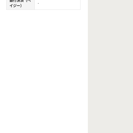
銀行決済（ペ
-
イジー）