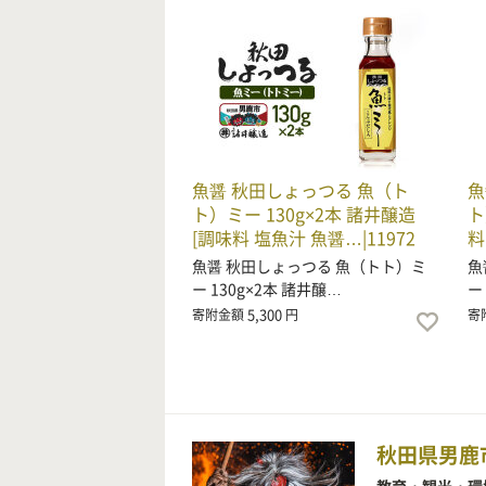
魚醤 秋田しょっつる 魚（ト
魚
ト）ミー 130g×2本 諸井醸造
ト
[調味料 塩魚汁 魚醤…|11972
料
魚醤 秋田しょっつる 魚（トト）ミ
魚
ー 130g×2本 諸井醸…
ー
5,300
寄附金額
円
寄
秋田県男鹿