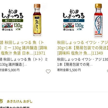
醤 秋田しょっつる 魚（ト
秋田しょっつる イワシ・アジ 
）ミー 130g 諸井醸造 [調味
30g×1本【簡易包装での発送
 塩魚汁 魚醤 日本…|11971
[調味料 塩魚汁 魚…|11349
醤 秋田しょっつる 魚（トト）ミ
秋田しょっつる イワシ・アジ 130
 130g 諸井醸造 […
1本【簡易包装での発…
5,000
5,500
附金額
円
寄附金額
円
市
あきたけん おがし