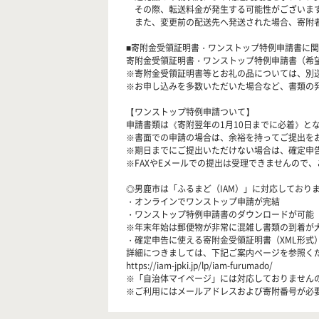
その際、転送料金が発生する可能性がございます
また、変更前の配送先へ発送された場合、寄附者
■寄附金受領証明書・ワンストップ特例申請書に
寄附金受領証明書・ワンストップ特例申請書（希
※寄附金受領証明書等とお礼の品については、別
※お申し込みを多数いただいた場合など、書類の
【ワンストップ特例申請ついて】
申請書類は《寄附翌年の1月10日までに必着》と
※書面での申請の場合は、余裕を持ってご提出を
※期日までにご提出いただけない場合は、確定申
※FAXやEメールでの提出は受理できませんので
◎男鹿市は「ふるまど（IAM）」に対応しており
・オンラインでワンストップ申請が完結
・ワンストップ特例申請書のダウンロードが可能
※年末年始は郵便物が非常に混雑し書類の到着が
・確定申告に使える寄附金受領証明書（XML形式
詳細につきましては、下記ご案内ページを参照く
https://iam-jpki.jp/lp/iam-furumado/
※「自治体マイページ」には対応しておりません
※ご利用にはメールアドレスおよび寄附番号が必