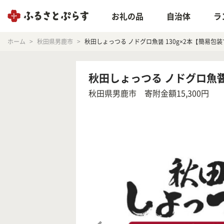
お礼の品
自治体
ラ
ホーム
秋田県男鹿市
秋田しょっつる ノドグロ魚醤 130g×2本【簡易包装で
秋田しょっつる ノドグロ魚醤 1
秋田県男鹿市
寄附金額15,300円