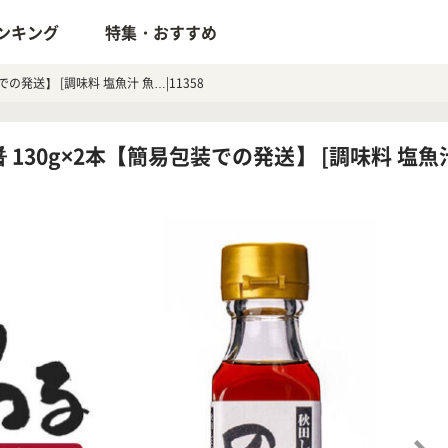
ンキング
特集・おすすめ
の発送】 [調味料 塩魚汁 魚…|11358
30g×2本【簡易包装での発送】 [調味料 塩魚汁 