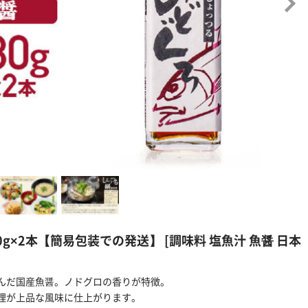
0g×2本【簡易包装での発送】 [調味料 塩魚汁 魚醤 日本
んだ国産魚醤。ノドグロの香りが特徴。
理が上品な風味に仕上がります。