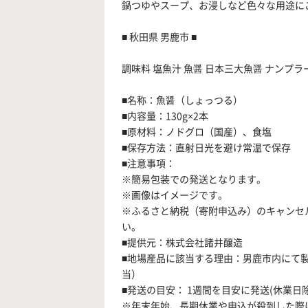
鍋つゆやスープ、お浸しなど色々な用途に
■ 秋田県 男鹿市 ■
調味料 塩魚汁 魚醤 日本三大魚醤 ナンプラー か
■名称：魚醤（しょっつる）
■内容量：130g×2本
■原材料：ノドグロ（国産）、食塩
■保存方法：直射日光を避け常温で保存
■注意事項：
※簡易包装での発送となります。
※画像はイメージです。
※ふるさと納税（寄附申込み）のキャンセ
い。
■提供元：株式会社諸井醸造
■地場産品に該当する理由：男鹿市内にて
当）
■発送の目安： 1週間を目安に発送(休業日除
※年末年始、長期休業や申込が殺到した際