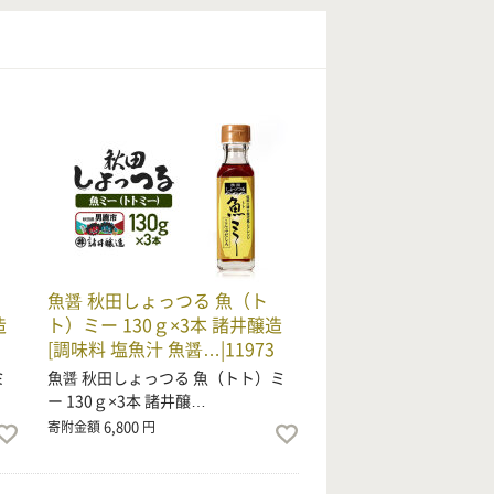
魚醤 秋田しょっつる 魚（ト
造
ト）ミー 130ｇ×3本 諸井醸造
[調味料 塩魚汁 魚醤…|11973
ミ
魚醤 秋田しょっつる 魚（トト）ミ
ー 130ｇ×3本 諸井醸…
6,800
寄附金額
円