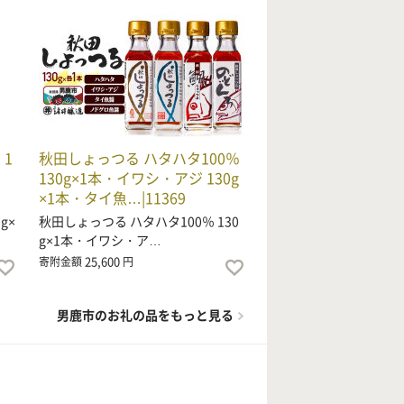
1
秋田しょっつる ハタハタ100％
】
130g×1本・イワシ・アジ 130g
×1本・タイ魚…|11369
g×
秋田しょっつる ハタハタ100％ 130
g×1本・イワシ・ア…
25,600
寄附金額
円
男鹿市のお礼の品をもっと見る