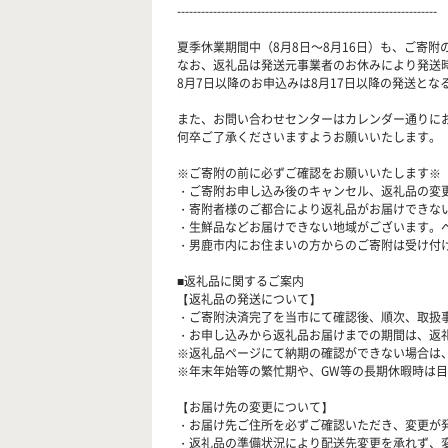
-----------------------------------------------------------------
夏季休業期間中（8月8日～8月16日）も、ご寄
なお、返礼品は発送元事業者のお休みにより発送
8月7日以降のお申込みは8月17日以降の発送とな
また、お問い合わせセンターはカレンダー通りに
何卒ご了承くださいますようお願いいたします。
※ご寄附の前に必ずご確認をお願いいたします※
・ご寄附お申し込み後のキャンセル、返礼品の変
・寄附者様のご都合により返礼品がお届けできな
・生鮮品などお届けできない地域がございます。
・男鹿市内にお住まいの方からのご寄附は受け付
■返礼品に関するご案内
【返礼品の発送について】
・ご寄附決済完了を当市にて確認後、順次、取扱
・お申し込みから返礼品お届けまでの期間は、返
※返礼品ページにて納期の確認ができない場合は
※年末年始等の繁忙期や、GW等の長期休暇時は
【お届け先の変更について】
・お届け先ご住所を必ずご確認いただき、変更が
・返礼品の準備状況により配送先変更を承れず、