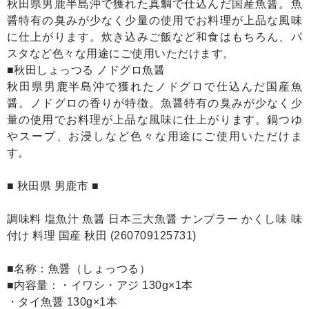
秋田県男鹿半島沖で獲れた真鯛で仕込んだ国産魚醤。魚
醤特有の臭みが少なく少量の使用でお料理が上品な風味
に仕上がります。炊き込みご飯など和食はもちろん、パ
スタなど色々な用途にご使用いただけます。
■秋田しょっつる ノドグロ魚醤
秋田県男鹿半島沖で獲れたノドグロで仕込んだ国産魚
醤。ノドグロの香りが特徴。魚醤特有の臭みが少なく少
量の使用でお料理が上品な風味に仕上がります。鍋つゆ
やスープ、お浸しなど色々な用途にご使用いただけま
す。
■ 秋田県 男鹿市 ■
調味料 塩魚汁 魚醤 日本三大魚醤 ナンプラー かくし味 味
付け 料理 国産 秋田 (260709125731)
■名称：魚醤（しょっつる）
■内容量：・イワシ・アジ 130g×1本
・タイ魚醤 130g×1本