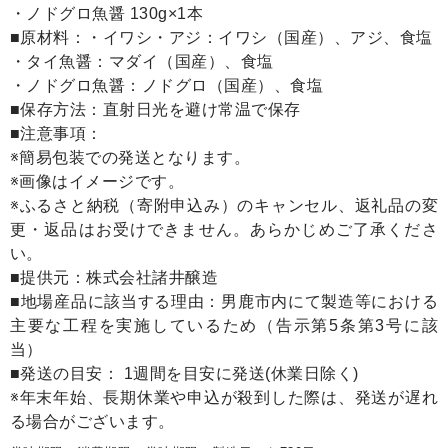
・ノドグロ魚醤 130g×1本
■原材料：・イワシ・アジ：イワシ（国産）、アジ、食塩
・タイ魚醤：マダイ（国産）、食塩
・ノドグロ魚醤：ノドグロ（国産）、食塩
■保存方法：直射日光を避け常温で保存
■注意事項：
※簡易包装での発送となります。
※画像はイメージです。
※ふるさと納税（寄附申込み）のキャンセル、返礼品の変
更・返品はお受けできません。あらかじめご了承くださ
い。
■提供元：株式会社諸井醸造
■地場産品に該当する理由：男鹿市内にて製造等における
主要な工程を実施しているため（告示第5条第3号に該
当）
■発送の目安： 1週間を目安に発送(休業日除く)
※年末年始、長期休業や申込が殺到した際は、発送が遅れ
る場合がございます。