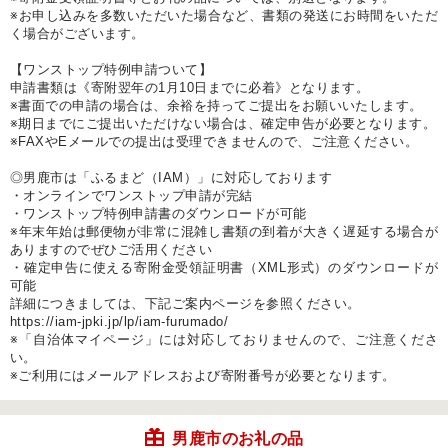
※お申し込みを多数いただいた場合など、書類の発送にお時間をいただ
く場合がございます。
【ワンストップ特例申請ついて】
申請書類は《寄附翌年の1月10日までに必着》となります。
※書面での申請の場合は、余裕を持ってご提出をお願いいたします。
※期日までにご提出いただけない場合は、確定申告が必要となります。
※FAXやEメールでの提出は受理できませんので、ご注意ください。
◎男鹿市は「ふるまど（IAM）」に対応しております
・オンラインでワンストップ申請が完結
・ワンストップ特例申請書のダウンロードが可能
※年末年始は郵便物が非常に混雑し書類の到着が大きく遅延する場合が
ありますのでぜひご活用ください
・確定申告に使える寄附金受領証明書（XML形式）のダウンロードが
可能
詳細につきましては、下記ご案内ページを参照ください。
https://iam-jpki.jp/lp/iam-furumado/
※「自治体マイページ」には対応しておりませんので、ご注意くださ
い。
※ご利用にはメールアドレスおよび寄附番号が必要となります。
男鹿市のお礼の品