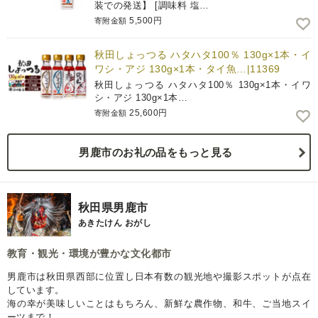
装での発送】 [調味料 塩…
5,500円
寄附金額
秋田しょっつる ハタハタ100％ 130g×1本・イ
ワシ・アジ 130g×1本・タイ魚…|11369
秋田しょっつる ハタハタ100％ 130g×1本・イワ
シ・アジ 130g×1本…
25,600円
寄附金額
男鹿市のお礼の品をもっと見る
秋田県男鹿市
あきたけん おがし
教育・観光・環境が豊かな文化都市
男鹿市は秋田県西部に位置し日本有数の観光地や撮影スポットが点在
しています。
海の幸が美味しいことはもちろん、新鮮な農作物、和牛、ご当地スイ
ーツまで！