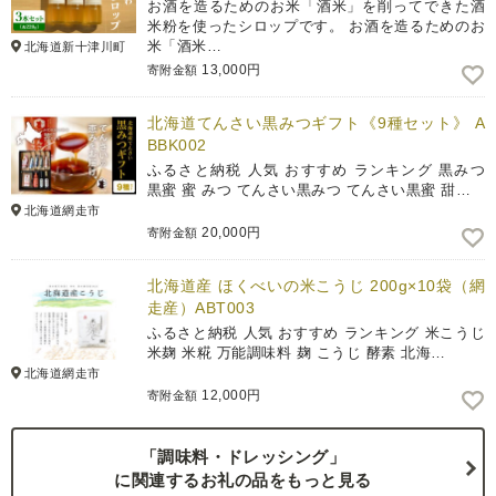
お酒を造るためのお米「酒米」を削ってできた酒
米粉を使ったシロップです。 お酒を造るためのお
米「酒米…
北海道新十津川町
13,000円
寄附金額
北海道てんさい黒みつギフト《9種セット》 A
BBK002
ふるさと納税 人気 おすすめ ランキング 黒みつ
黒蜜 蜜 みつ てんさい黒みつ てんさい黒蜜 甜…
北海道網走市
20,000円
寄附金額
北海道産 ほくべいの米こうじ 200g×10袋（網
走産）ABT003
ふるさと納税 人気 おすすめ ランキング 米こうじ
米麹 米糀 万能調味料 麹 こうじ 酵素 北海…
北海道網走市
12,000円
寄附金額
「調味料・ドレッシング」
に関連するお礼の品をもっと見る