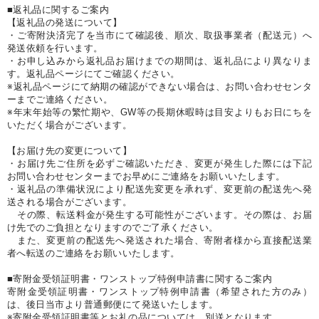
■返礼品に関するご案内
【返礼品の発送について】
・ご寄附決済完了を当市にて確認後、順次、取扱事業者（配送元）へ
発送依頼を行います。
・お申し込みから返礼品お届けまでの期間は、返礼品により異なりま
す。返礼品ページにてご確認ください。
※返礼品ページにて納期の確認ができない場合は、お問い合わせセンタ
ーまでご連絡ください。
※年末年始等の繁忙期や、GW等の長期休暇時は目安よりもお日にちを
いただく場合がございます。
【お届け先の変更について】
・お届け先ご住所を必ずご確認いただき、変更が発生した際には下記
お問い合わせセンターまでお早めにご連絡をお願いいたします。
・返礼品の準備状況により配送先変更を承れず、変更前の配送先へ発
送される場合がございます。
その際、転送料金が発生する可能性がございます。その際は、お届
け先でのご負担となりますのでご了承ください。
また、変更前の配送先へ発送された場合、寄附者様から直接配送業
者へ転送のご連絡をお願いいたします。
■寄附金受領証明書・ワンストップ特例申請書に関するご案内
寄附金受領証明書・ワンストップ特例申請書（希望された方のみ）
は、後日当市より普通郵便にて発送いたします。
※寄附金受領証明書等とお礼の品については、別送となります。