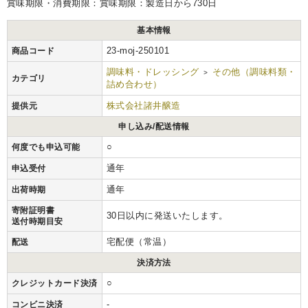
賞味期限・消費期限：賞味期限：製造日から730日
基本情報
23-moj-250101
商品コード
調味料・ドレッシング
その他（調味料類・
>
カテゴリ
詰め合わせ）
株式会社諸井醸造
提供元
申し込み/配送情報
○
何度でも申込可能
通年
申込受付
通年
出荷時期
寄附証明書
30日以内に発送いたします。
送付時期目安
宅配便（常温）
配送
決済方法
○
クレジットカード決済
-
コンビニ決済