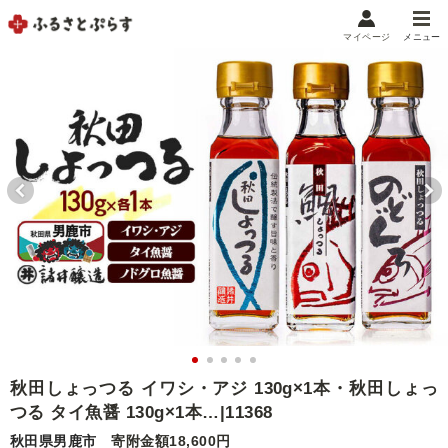
マイページ
メニュー
マイメニュー
マイページ
お気に入り
閲覧履歴
メニュー
お礼の品から探す
お礼の品をカテゴリや金額で絞り込み
自治体から探す
ランキング
秋田しょっつる イワシ・アジ 130g×1本・秋田しょっ
つる タイ魚醤 130g×1本…|11368
特集・おすすめ
秋田県男鹿市
寄附金額18,600円