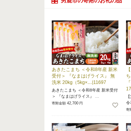
男鹿市の寄附のお礼の品
あきたこまち ＜令和8年産 新米
【
受付＞ 『なまはげライス』 無
ち
洗米 20kg（5kg×…|11697
『
1
あきたこまち ＜令和8年産 新米受付
＞ 『なまはげライス』 …
【
令
42,700
寄附金額
円
寄