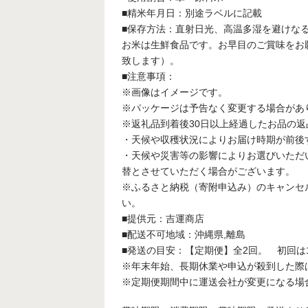
■精米年月日：別途ラベルに記載
■保存方法：直射日光、高温多湿を避けな
お米は生鮮食品です。お早目のご賞味をお
致します）。
■注意事項：
※画像はイメージです。
※パッケージは予告なく変更する場合があ
※返礼品到着後30日以上経過したお品の
・天候や収穫状況によりお届け時期が前後
・天候や災害等の影響によりお選びいただ
替とさせていただく場合がございます。
※ふるさと納税（寄附申込み）のキャンセ
い。
■提供元：吉運商店
■配送不可地域：沖縄県,離島
■発送の目安：【定期便】全2回。 初回は
※年末年始、長期休業や申込が殺到した際
※定期便期間中に運送会社が変更になる場