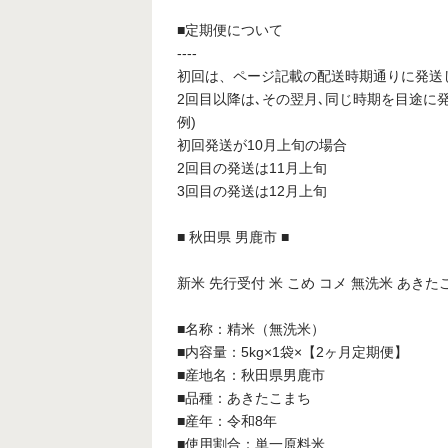
■定期便について
----
初回は、ページ記載の配送時期通りに発送
2回目以降は､その翌月､同じ時期を目途に
例)
初回発送が10月上旬の場合
2回目の発送は11月上旬
3回目の発送は12月上旬
■ 秋田県 男鹿市 ■
新米 先行受付 米 こめ コメ 無洗米 あきたこまち
■名称：精米（無洗米）
■内容量：5kg×1袋×【2ヶ月定期便】
■産地名：秋田県男鹿市
■品種：あきたこまち
■産年：令和8年
■使用割合：単一原料米