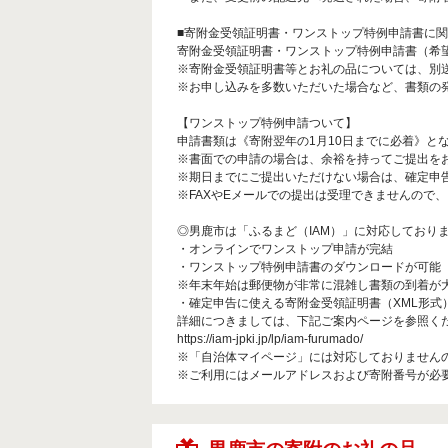
■寄附金受領証明書・ワンストップ特例申請書に
寄附金受領証明書・ワンストップ特例申請書（希
※寄附金受領証明書等とお礼の品については、別
※お申し込みを多数いただいた場合など、書類の
【ワンストップ特例申請ついて】
申請書類は《寄附翌年の1月10日までに必着》と
※書面での申請の場合は、余裕を持ってご提出を
※期日までにご提出いただけない場合は、確定申
※FAXやEメールでの提出は受理できませんので
◎男鹿市は「ふるまど（IAM）」に対応しており
・オンラインでワンストップ申請が完結
・ワンストップ特例申請書のダウンロードが可能
※年末年始は郵便物が非常に混雑し書類の到着が
・確定申告に使える寄附金受領証明書（XML形式
詳細につきましては、下記ご案内ページを参照く
https://iam-jpki.jp/lp/iam-furumado/
※「自治体マイページ」には対応しておりません
※ご利用にはメールアドレスおよび寄附番号が必