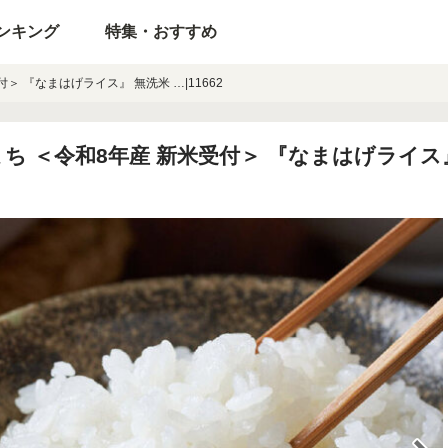
ンキング
特集・おすすめ
＞ 『なまはげライス』 無洗米 …|11662
 ＜令和8年産 新米受付＞ 『なまはげライス』 無