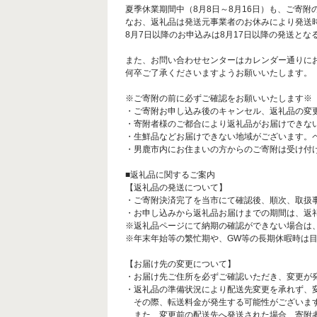
夏季休業期間中（8月8日～8月16日）も、ご寄
なお、返礼品は発送元事業者のお休みにより発送
8月7日以降のお申込みは8月17日以降の発送とな
また、お問い合わせセンターはカレンダー通りに
何卒ご了承くださいますようお願いいたします。
※ご寄附の前に必ずご確認をお願いいたします※
・ご寄附お申し込み後のキャンセル、返礼品の変
・寄附者様のご都合により返礼品がお届けできな
・生鮮品などお届けできない地域がございます。
・男鹿市内にお住まいの方からのご寄附は受け付
■返礼品に関するご案内
【返礼品の発送について】
・ご寄附決済完了を当市にて確認後、順次、取扱
・お申し込みから返礼品お届けまでの期間は、返
※返礼品ページにて納期の確認ができない場合は
※年末年始等の繁忙期や、GW等の長期休暇時は
【お届け先の変更について】
・お届け先ご住所を必ずご確認いただき、変更が
・返礼品の準備状況により配送先変更を承れず、
その際、転送料金が発生する可能性がございます
また、変更前の配送先へ発送された場合、寄附者