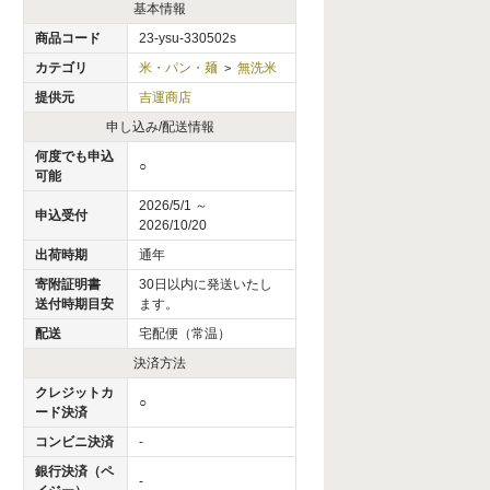
基本情報
商品コード
23-ysu-330502s
カテゴリ
米・パン・麺
無洗米
>
提供元
吉運商店
申し込み/配送情報
何度でも申込
○
可能
2026/5/1 ～
申込受付
2026/10/20
出荷時期
通年
寄附証明書
30日以内に発送いたし
送付時期目安
ます。
配送
宅配便（常温）
決済方法
クレジットカ
○
ード決済
コンビニ決済
-
銀行決済（ペ
-