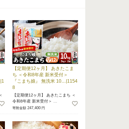
ま
【定期便12ヶ月】 あきたこま
ち ＜令和8年産 新米受付＞
1
『こまち娘』 無洗米 10…|1154
8
＜
【定期便12ヶ月】 あきたこまち ＜
令和8年産 新米受付＞ …
247,400
寄附金額
円