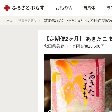
お礼の品
自治体
ラ
ホーム
秋田県男鹿市
【定期便2ヶ月】 あきたこまち ＜令和8年産 新米受付
【定期便2ヶ月】 あきたこまち
秋田県男鹿市
寄附金額23,500円