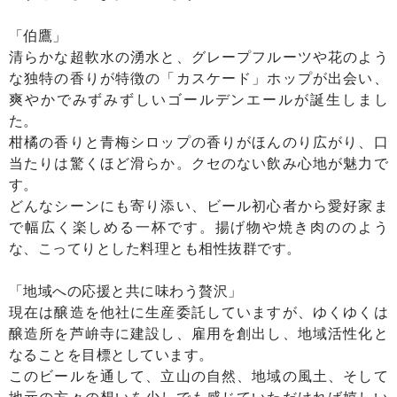
「伯鷹」
清らかな超軟水の湧水と、グレープフルーツや花のよう
な独特の香りが特徴の「カスケード」ホップが出会い、
爽やかでみずみずしいゴールデンエールが誕生しまし
た。
柑橘の香りと青梅シロップの香りがほんのり広がり、口
当たりは驚くほど滑らか。クセのない飲み心地が魅力で
す。
どんなシーンにも寄り添い、ビール初心者から愛好家ま
で幅広く楽しめる一杯です。揚げ物や焼き肉ののよう
な、こってりとした料理とも相性抜群です。
「地域への応援と共に味わう贅沢」
現在は醸造を他社に生産委託していますが、ゆくゆくは
醸造所を芦峅寺に建設し、雇用を創出し、地域活性化と
なることを目標としています。
このビールを通して、立山の自然、地域の風土、そして