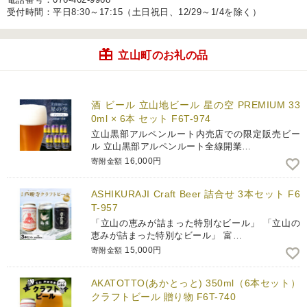
受付時間：平日8:30～17:15（土日祝日、12/29～1/4を除く）
立山町のお礼の品
酒 ビール 立山地ビール 星の空 PREMIUM 33
0ml × 6本 セット F6T-974
立山黒部アルペンルート内売店での限定販売ビー
ル 立山黒部アルペンルート全線開業…
16,000円
寄附金額
ASHIKURAJI Craft Beer 詰合せ 3本セット F6
T-957
「立山の恵みが詰まった特別なビール」 「立山の
恵みが詰まった特別なビール」 富…
15,000円
寄附金額
AKATOTTO(あかとっと) 350ml（6本セット）
クラフトビール 贈り物 F6T-740