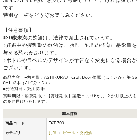
地元の方々の想いを少しでも感じていただければ嬉しい
です。
特別な一杯をどうぞお楽しみください。
【注意事項】
※20歳未満の飲酒は、法律で禁止されています。
※妊娠中や授乳期の飲酒は、胎児・乳児の発育に悪影響を
与える恐れがあります。
※ボトルやラベルのデザインが予告なく変更になる場合が
ございます。
商品内容：■内容量：ASHIKURAJI Craft Beer 伯鷹（はくたか）缶 35
0ml ×3本（ALC分：5％）
■発送期日：受注後3日
賞味期限・消費期限：【賞味期限】製造日より6か月 ２か月以上のも
のをお届けいたします。
基本情報
F6T-709
商品コード
お酒
ビール・発泡酒
カテゴリ
>