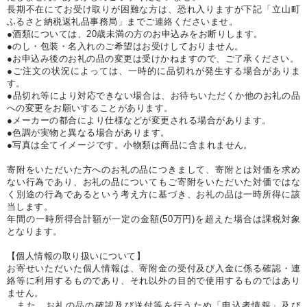
長期不在にてお受け取りが困難な方は、恐れ入りますが下記「立山町
ふるさと納税返礼品事務局」までご連絡くださいませ。
●酒類については、20歳未満の方のお申込みをお断りします。
●のし・包装・名入れのご希望はお受けしておりません。
●お申込み後のお礼の品の変更は受けかねますので、ご了承ください。
●ご注文の状況によっては、一時的に品切れが発生する場合がありま
す。
●品切れ等により対応できない場合は、お待ちいただくか他のお礼の品
への変更をお願いすることがあります。
●メーカーの都合により仕様などが変更される場合があります。
●色調が実物と異なる場合があります。
●写真は全てイメージです。小物類は商品に含まれません。
寄附をいただいた方へのお礼の品につきまして、寄附とは対価を求め
ない行為であり、お礼の品についてもご寄附をいただいた対価ではな
く別途の行為であるという考え方に基づき、お礼の品は一時所得に該
当します。
年間の一時所得合計額が一定の金額(50万円)を超えた場合は課税対象
となります。
【個人情報の取り扱いについて】
お寄せいただいた個人情報は、寄附金の受付及び入金に係る確認・連
絡等に利用するものであり、それ以外の目的で使用するものではあり
ません。
また、お礼の品の確認及び送付等を行うため「申込者情報」及び