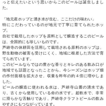
っと伝えたいという思いからこのビールは誕生しまし
た。
「地元産ホップと湧き水が生む、ここだけの味わい」
特にこだわっているのが地元で丁寧に育てられたホッ
プ。
自社で栽培したホップを原料として醸造するこのビール
は、全国的にも珍しいものです。
芦峅寺の休耕田を活用して栽培される原料のホップは、
野生動物の被害も受けにくく、地域に根差した方法で育
てられています。
このビールならではの豊かな香りとキレのある飲み口が
地域でも話題となったことから、今シーズンはホップ畑
の作付面積を拡大させ、収量を昨年の約４倍に増やしま
した。
ビールの醸造に使われる水は、芦峅寺山麓の湧水であ
り、古くから使用している命の水です。超軟水で、非常
に滑らかな舌触りであり、芦峅寺クラフトビールの飲み
やすさにもつながっています。