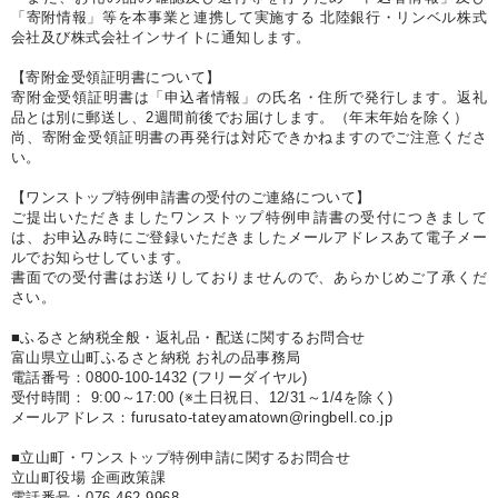
「寄附情報」等を本事業と連携して実施する 北陸銀行・リンベル株式
会社及び株式会社インサイトに通知します。
【寄附金受領証明書について】
寄附金受領証明書は「申込者情報」の氏名・住所で発行します。返礼
品とは別に郵送し、2週間前後でお届けします。（年末年始を除く）
尚、寄附金受領証明書の再発行は対応できかねますのでご注意くださ
い。
【ワンストップ特例申請書の受付のご連絡について】
ご提出いただきましたワンストップ特例申請書の受付につきまして
は、お申込み時にご登録いただきましたメールアドレスあて電子メー
ルでお知らせしています。
書面での受付書はお送りしておりませんので、あらかじめご了承くだ
さい。
■ふるさと納税全般・返礼品・配送に関するお問合せ
富山県立山町ふるさと納税 お礼の品事務局
電話番号：0800-100-1432 (フリーダイヤル)
受付時間： 9:00～17:00 (※土日祝日、12/31～1/4を除く)
メールアドレス：furusato-tateyamatown@ringbell.co.jp
■立山町・ワンストップ特例申請に関するお問合せ
立山町役場 企画政策課
電話番号：076-462-9968