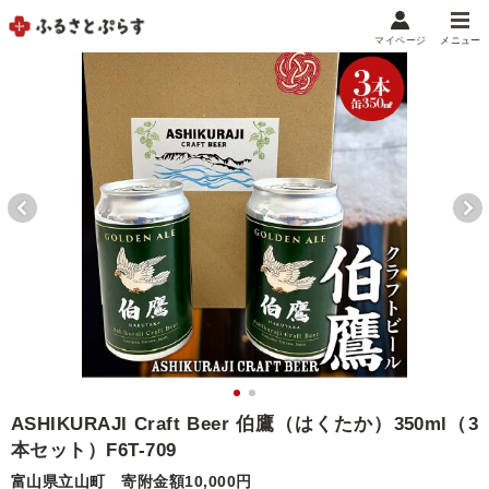
マイページ
メニュー
マイメニュー
マイページ
お気に入り
閲覧履歴
メニュー
お礼の品から探す
お礼の品をカテゴリや金額で絞り込み
自治体から探す
ランキング
ASHIKURAJI Craft Beer 伯鷹（はくたか）350ml（3
本セット）F6T-709
特集・おすすめ
富山県立山町
寄附金額10,000円