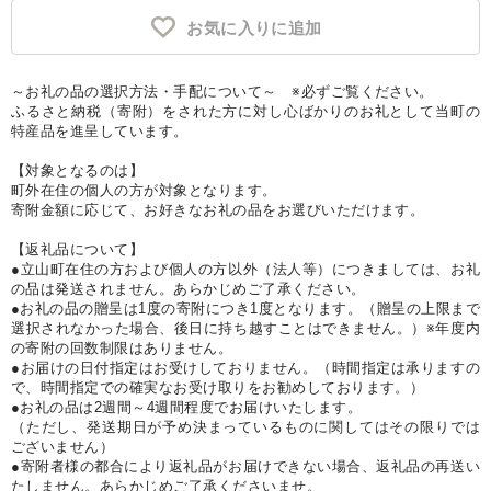
お気に入りに追加
～お礼の品の選択方法・手配について～ ※必ずご覧ください。
ふるさと納税（寄附）をされた方に対し心ばかりのお礼として当町の
特産品を進呈しています。
【対象となるのは】
町外在住の個人の方が対象となります。
寄附金額に応じて、お好きなお礼の品をお選びいただけます。
【返礼品について】
●立山町在住の方および個人の方以外（法人等）につきましては、お礼
の品は発送されません。あらかじめご了承ください。
●お礼の品の贈呈は1度の寄附につき1度となります。（贈呈の上限まで
選択されなかった場合、後日に持ち越すことはできません。）※年度内
の寄附の回数制限はありません。
●お届けの日付指定はお受けしておりません。（時間指定は承りますの
で、時間指定での確実なお受け取りをお勧めしております。）
●お礼の品は2週間～4週間程度でお届けいたします。
（ただし、発送期日が予め決まっているものに関してはその限りでは
ございません）
●寄附者様の都合により返礼品がお届けできない場合、返礼品の再送い
たしません。あらかじめご了承くださいませ。