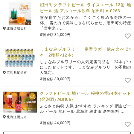
沼田町クラフトビール ライスエール 12缶 地
ビール 酒 アルコール飲料 沼田町 n-0263
雪が育てたお米から、ごくごく飲める奇跡の一
杯。 雪の力で美味しさを眠らせた、沼田町の特産
「雪中米」…
北海道沼田町
31,000円
寄附金額
しまなみブルワリー 定番ラガー飲み比べ 24
本（2種類×12本）
しまなみブルワリーの人気定番商品を 24本ずつ
にしたセットです。 しまなみブルワリーの不動の
人気定…
広島県尾道市
80,000円
寄附金額
クラフトビール 地ビール 桜桃の雫24本セット
(発泡酒) ABH067
ふるさと納税 人気 おすすめ ランキング 網走ビー
ル ビール 地ビール 北海道 網走市 送料無料 …
北海道網走市
44,000円
寄附金額