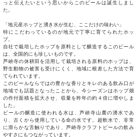
っと伝えたいという思いからこのビールは誕生しまし
た。
「地元産ホップと湧き水が生む、ここだけの味わい」
特にこだわっているのが地元で丁寧に育てられたホッ
プ。
自社で栽培したホップを原料として醸造するこのビール
は、全国的にも珍しいものです。
芦峅寺の休耕田を活用して栽培される原料のホップは、
野生動物の被害も受けにくく、地域に根差した方法で育
てられています。
このビールならではの豊かな香りとキレのある飲み口が
地域でも話題となったことから、今シーズンはホップ畑
の作付面積を拡大させ、収量を昨年の約４倍に増やしま
した。
ビールの醸造に使われる水は、芦峅寺山麓の湧水であ
り、古くから使用している命の水です。超軟水で、非常
に滑らかな舌触りであり、芦峅寺クラフトビールの飲み
やすさにもつながっています。