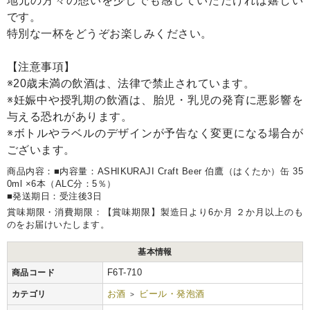
地元の方々の想いを少しでも感じていただければ嬉しい
です。
特別な一杯をどうぞお楽しみください。
【注意事項】
※20歳未満の飲酒は、法律で禁止されています。
※妊娠中や授乳期の飲酒は、胎児・乳児の発育に悪影響を
与える恐れがあります。
※ボトルやラベルのデザインが予告なく変更になる場合が
ございます。
商品内容：■内容量：ASHIKURAJI Craft Beer 伯鷹（はくたか）缶 35
0ml ×6本（ALC分：5％）
■発送期日：受注後3日
賞味期限・消費期限：【賞味期限】製造日より6か月 ２か月以上のも
のをお届けいたします。
基本情報
F6T-710
商品コード
お酒
ビール・発泡酒
カテゴリ
>