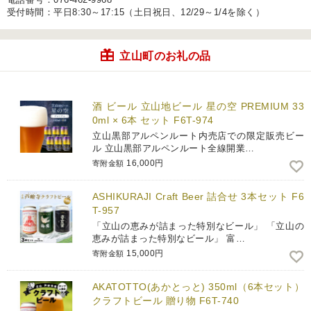
受付時間：平日8:30～17:15（土日祝日、12/29～1/4を除く）
立山町のお礼の品
酒 ビール 立山地ビール 星の空 PREMIUM 33
0ml × 6本 セット F6T-974
立山黒部アルペンルート内売店での限定販売ビー
ル 立山黒部アルペンルート全線開業…
16,000円
寄附金額
ASHIKURAJI Craft Beer 詰合せ 3本セット F6
T-957
「立山の恵みが詰まった特別なビール」 「立山の
恵みが詰まった特別なビール」 富…
15,000円
寄附金額
AKATOTTO(あかとっと) 350ml（6本セット）
クラフトビール 贈り物 F6T-740