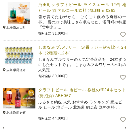
沼田町クラフトビール ライスエール 12缶 地
ビール 酒 アルコール飲料 沼田町 n-0263
雪が育てたお米から、ごくごく飲める奇跡の一
杯。 雪の力で美味しさを眠らせた、沼田町の特産
「雪中米」…
北海道沼田町
31,000円
寄附金額
しまなみブルワリー 定番ラガー飲み比べ 24
本（2種類×12本）
しまなみブルワリーの人気定番商品を 24本ずつ
にしたセットです。 しまなみブルワリーの不動の
人気定…
広島県尾道市
80,000円
寄附金額
クラフトビール 地ビール 桜桃の雫24本セット
(発泡酒) ABH067
ふるさと納税 人気 おすすめ ランキング 網走ビー
ル ビール 地ビール 北海道 網走市 送料無料 …
北海道網走市
44,000円
寄附金額