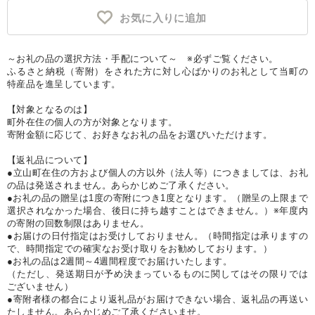
お気に入りに追加
～お礼の品の選択方法・手配について～ ※必ずご覧ください。
ふるさと納税（寄附）をされた方に対し心ばかりのお礼として当町の
特産品を進呈しています。
【対象となるのは】
町外在住の個人の方が対象となります。
寄附金額に応じて、お好きなお礼の品をお選びいただけます。
【返礼品について】
●立山町在住の方および個人の方以外（法人等）につきましては、お礼
の品は発送されません。あらかじめご了承ください。
●お礼の品の贈呈は1度の寄附につき1度となります。（贈呈の上限まで
選択されなかった場合、後日に持ち越すことはできません。）※年度内
の寄附の回数制限はありません。
●お届けの日付指定はお受けしておりません。（時間指定は承りますの
で、時間指定での確実なお受け取りをお勧めしております。）
●お礼の品は2週間～4週間程度でお届けいたします。
（ただし、発送期日が予め決まっているものに関してはその限りでは
ございません）
●寄附者様の都合により返礼品がお届けできない場合、返礼品の再送い
たしません。あらかじめご了承くださいませ。