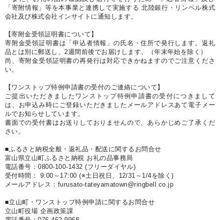
「寄附情報」等を本事業と連携して実施する 北陸銀行・リンベル株式
会社及び株式会社インサイトに通知します。
【寄附金受領証明書について】
寄附金受領証明書は「申込者情報」の氏名・住所で発行します。返礼
品とは別に郵送し、2週間前後でお届けします。（年末年始を除く）
尚、寄附金受領証明書の再発行は対応できかねますのでご注意くださ
い。
【ワンストップ特例申請書の受付のご連絡について】
ご提出いただきましたワンストップ特例申請書の受付につきまして
は、お申込み時にご登録いただきましたメールアドレスあて電子メー
ルでお知らせしています。
書面での受付書はお送りしておりませんので、あらかじめご了承くだ
さい。
■ふるさと納税全般・返礼品・配送に関するお問合せ
富山県立山町ふるさと納税 お礼の品事務局
電話番号：0800-100-1432 (フリーダイヤル)
受付時間： 9:00～17:00 (※土日祝日、12/31～1/4を除く)
メールアドレス：furusato-tateyamatown@ringbell.co.jp
■立山町・ワンストップ特例申請に関するお問合せ
立山町役場 企画政策課
電話番号：076-462-9968