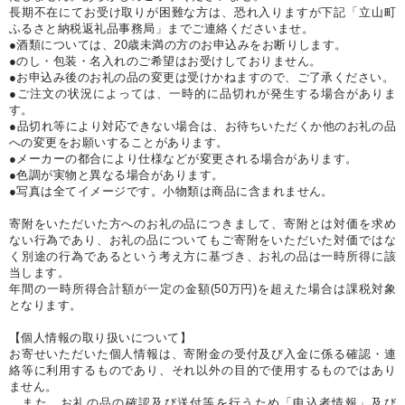
長期不在にてお受け取りが困難な方は、恐れ入りますが下記「立山町
ふるさと納税返礼品事務局」までご連絡くださいませ。
●酒類については、20歳未満の方のお申込みをお断りします。
●のし・包装・名入れのご希望はお受けしておりません。
●お申込み後のお礼の品の変更は受けかねますので、ご了承ください。
●ご注文の状況によっては、一時的に品切れが発生する場合がありま
す。
●品切れ等により対応できない場合は、お待ちいただくか他のお礼の品
への変更をお願いすることがあります。
●メーカーの都合により仕様などが変更される場合があります。
●色調が実物と異なる場合があります。
●写真は全てイメージです。小物類は商品に含まれません。
寄附をいただいた方へのお礼の品につきまして、寄附とは対価を求め
ない行為であり、お礼の品についてもご寄附をいただいた対価ではな
く別途の行為であるという考え方に基づき、お礼の品は一時所得に該
当します。
年間の一時所得合計額が一定の金額(50万円)を超えた場合は課税対象
となります。
【個人情報の取り扱いについて】
お寄せいただいた個人情報は、寄附金の受付及び入金に係る確認・連
絡等に利用するものであり、それ以外の目的で使用するものではあり
ません。
また、お礼の品の確認及び送付等を行うため「申込者情報」及び