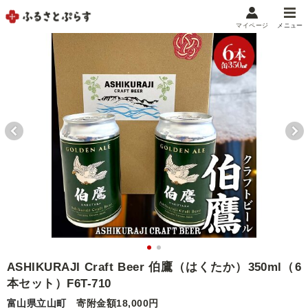
マイページ
メニュー
マイメニュー
マイページ
お気に入り
閲覧履歴
メニュー
お礼の品から探す
お礼の品をカテゴリや金額で絞り込み
自治体から探す
ランキング
ASHIKURAJI Craft Beer 伯鷹（はくたか）350ml（6
本セット）F6T-710
特集・おすすめ
富山県立山町
寄附金額18,000円