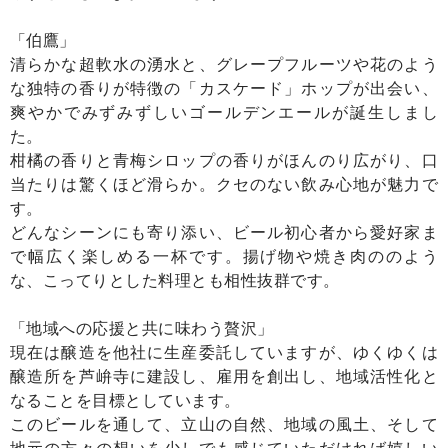
「伯鷹」
清らかな超軟水の湧水と、グレープフルーツや花のよう
な独特の香りが特徴の「カスケード」ホップが出会い、
爽やかでみずみずしいゴールデンエールが誕生しまし
た。
柑橘の香りと青梅シロップの香りがほんのり広がり、口
当たりは驚くほど滑らか。クセのない飲み心地が魅力で
す。
どんなシーンにも寄り添い、ビール初心者から愛好家ま
で幅広く楽しめる一杯です。揚げ物や焼き肉ののよう
な、こってりとした料理とも相性抜群です。
「地域への応援と共に味わう贅沢」
現在は醸造を他社に生産委託していますが、ゆくゆくは
醸造所を芦峅寺に建設し、雇用を創出し、地域活性化と
なることを目標としています。
このビールを通して、立山の自然、地域の風土、そして