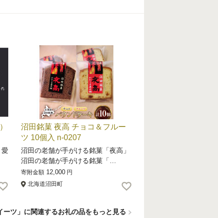
）
沼田銘菓 夜高 チョコ＆フルー
ツ 10個入 n-0207
く愛
沼田の老舗が手がける銘菓「夜高」
沼田の老舗が手がける銘菓「…
12,000
寄附金額
円
北海道沼田町
イーツ」に関連するお礼の品をもっと見る