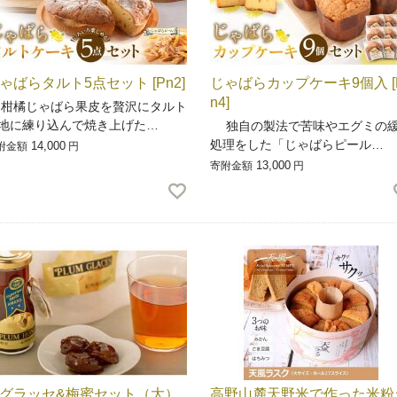
ゃばらタルト5点セット [Pn2]
じゃばらカップケーキ9個入 [
n4]
橘じゃばら果皮を贅沢にタルト
地に練り込んで焼き上げた…
独自の製法で苦味やエグミの
処理をした「じゃばらピール…
14,000
附金額
円
13,000
寄附金額
円
グラッセ&梅蜜セット（大）
高野山麓天野米で作った米粉