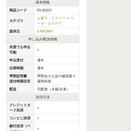
基本情報
商品コード
DL90001
お菓子・スイーツ
ケ
>
カテゴリ
ーキ・カステラ
提供元
KANOWA
申し込み/配送情報
何度でも申込
○
可能
申込受付
通年
出荷時期
通年
寄附証明書
寄附金の入金の確認後２
送付時期目安
週間程度
配送
宅配便（冷蔵/冷凍）
決済方法
クレジットカ
○
ード決済
コンビニ決済
○
銀行決済（ペ
○