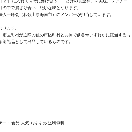
ードが口に入れて同時に溶け合う「口どけの黄金律」を実現。レアチー
口の中で混ざり合い、絶妙な味となります。
法人一峰会（和歌山県海南市）のメンバーが担当しています。
なります。
号イ「市区町村が近隣の他の市区町村と共同で前各号いずれかに該当するも
る返礼品として出品しているものです。
ート 食品 人気 おすすめ 送料無料