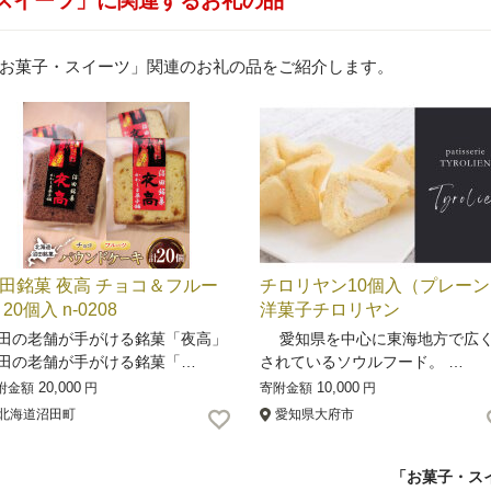
・スイーツ」に関連するお礼の品
お菓子・スイーツ」関連のお礼の品をご紹介します。
田銘菓 夜高 チョコ＆フルー
チロリヤン10個入（プレーン
 20個入 n-0208
洋菓子チロリヤン
田の老舗が手がける銘菓「夜高」
愛知県を中心に東海地方で広
田の老舗が手がける銘菓「…
されているソウルフード。 …
20,000
10,000
附金額
円
寄附金額
円
北海道沼田町
愛知県大府市
「お菓子・ス