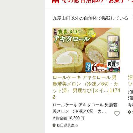
その他 自治体の「お菓子
九度山町以外の自治体で掲載している「
ロールケーキ アキタロール 男
沼
鹿若美メロン （冷凍／6切・カ
ツ
ット済） 男鹿なび [スイ…|1174
沼
2
沼
ロールケーキ アキタロール 男鹿若
寄
美メロン （冷凍／6切・カ…
10,300
寄附金額
円
秋田県男鹿市