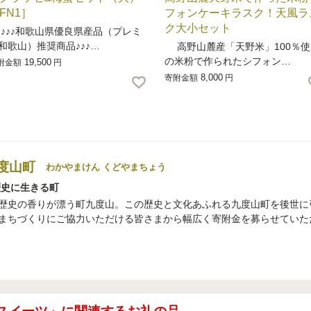
FN1］
フォンケーキラスク！天風ラ
ク大小セット
♪♪和歌山県優良県産品（プレミ
和歌山）推奨商品♪♪♪…
高野山麓産「天野米」100％使
の米粉で作られたシフォン…
19,500
附金額
円
8,000
寄附金額
円
度山町
わかやまけん くどやまちょう
歴史に生きる町
歴史の香りが漂う町九度山。この歴史と文化あふれる九度山町を後世に
まちづくりにご協力いただける皆さまから幅広く寄附金を募らせていた