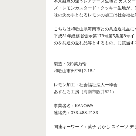
本来融点の違うレアチーズ生地と カスタ
ズ・レモンカスタード・クッキー生地が、
味の決め手となるレモンの加工は社会福祉
こちらは和歌山県海南市との共通返礼品に
平成31年総務省告示第179号第5条第8
のを共通の返礼品等とするもの」に該当す
製造：(株)菓乃輪
和歌山市田中町2-18-1
レモン加工：社会福祉法人一峰会
あすなろ工房（海南市阪井521）
事業者名：KANOWA
連絡先：073-488-2133
関連キーワード：菓子 おかし スイーツ デザ