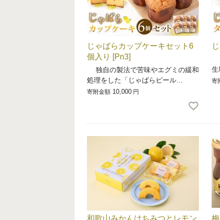
じゃばらカップケーキセット6
じ
個入り [Pn3]
柑
生
独自の製法で苦味やエグミの緩和
処理をした「じゃばらピール…
寄
10,000
寄附金額
円
和歌山みかんはちみつとレモン
梅