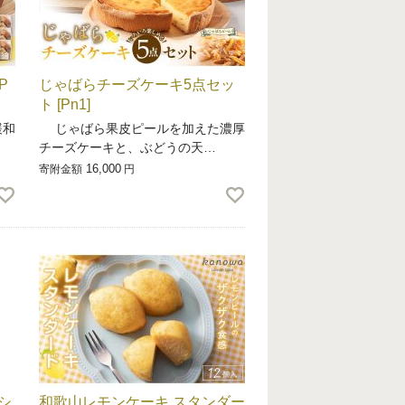
P
じゃばらチーズケーキ5点セッ
ト [Pn1]
緩和
じゃばら果皮ピールを加えた濃厚
チーズケーキと、ぶどうの天…
16,000
寄附金額
円
シ
和歌山レモンケーキ スタンダー