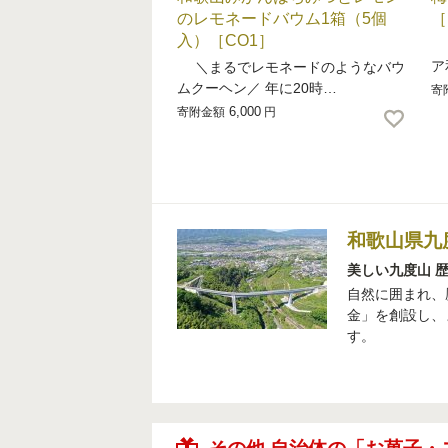
のレモネードバウム1箱（5個
［
入）［CO1］
♪
ア
＼まるでレモネードのようなバウ
ムクーヘン／ 年に20時…
寄
6,000
寄附金額
円
和歌山県九
美しい九度山 
自然に囲まれ、
金」を創設し、
す。