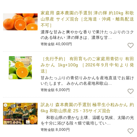
家庭用 森本農園の手選別 津の輝 約10kg 和歌
山県産 サイズ混合［北海道・沖縄・離島配送
不可］
濃厚な甘みと爽やかな香りで果汁たっぷりのコク
のある味わい 津の輝きは、濃厚な甘…
40,000円
寄附金額
［先行予約］ 有田育ちのご家庭用青切り 有田
みかん 1kg+100g ［2026年9月中旬より発
送］
甘みたっぷりの青切りみかんを産地直送でお届け
いたします。 みかんの名産地和歌山…
6,000円
寄附金額
訳あり 森本農園の手選別 極早生小粒みかん 約
6kg 和歌山県産 2S・3Sサイズ混合
和歌山県の豊かな土壌、温暖な気候、太陽の光
を十分に浴びる段々畑で栽培してい…
8,000円
寄附金額