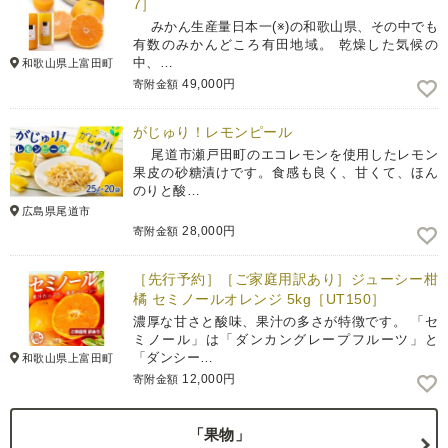
7］
みかん生産量日本一(※)の和歌山県、その中でも
有数のみかんどころ有田地域。 乾燥した気候の
中、…
和歌山県上富田町
49,000円
寄附金額
がじゅり！レモンピール
尾道市瀬戸田町のエコレモンを使用したレモン
果皮の砂糖漬けです。食感も良く、甘くて、ほん
のりと酸…
広島県尾道市
28,000円
寄附金額
［先行予約］［ご家庭用訳あり］ジューシー柑
橘 セミノールオレンジ 5kg［UT150］
濃厚な甘さと酸味、果汁の多さが特徴です。 「セ
ミノール」は「ダンカングレープフルーツ」と
「ダンシー…
和歌山県上富田町
12,000円
寄附金額
「果物」