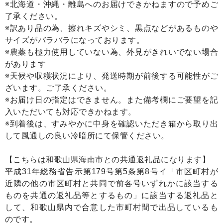
※北海道・沖縄・離島へのお届けできかねますので予めご
了承ください。
※訳あり品の為、擦れキズやシミ、黒点などがあるものや
サイズがバラバラになっております。
※農薬も極力使用していない為、外見がきれいでない場合
があります
※天候や収穫状況により、発送時期が前後する可能性がご
ざいます。ご了承ください。
※お届け日の指定はできません。また備考欄にご要望を記
入いただいても対応できかねます。
※到着後は、すみやかに中身を確認いただき箱から取り出
して風通しの良い冷暗所にて保管ください。
【こちらは和歌山県海南市との共通返礼品になります】
平成31年総務省告示第179号第5条第8号イ「市区町村が
近隣の他の市区町村と共同で前各号いずれかに該当する
ものを共通の返礼品等とするもの」に該当する返礼品と
して、和歌山県内で合意した市町村間で出品しているも
のです。