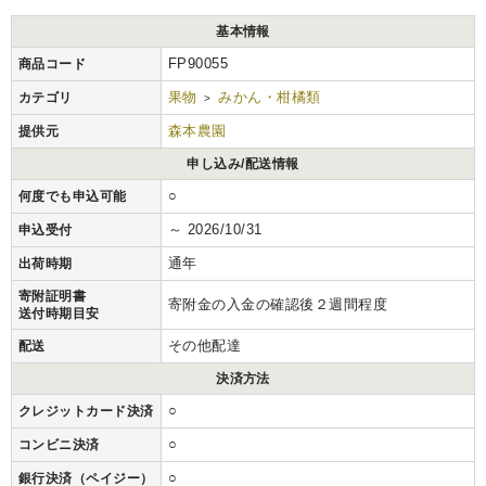
基本情報
FP90055
商品コード
果物
みかん・柑橘類
カテゴリ
>
森本農園
提供元
申し込み/配送情報
○
何度でも申込可能
～ 2026/10/31
申込受付
通年
出荷時期
寄附証明書
寄附金の入金の確認後２週間程度
送付時期目安
その他配達
配送
決済方法
○
クレジットカード決済
○
コンビニ決済
○
銀行決済（ペイジー）