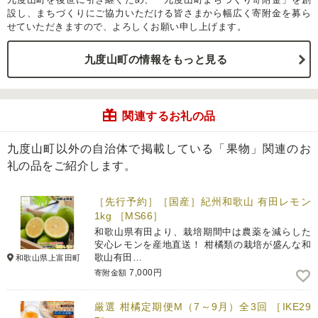
設し、まちづくりにご協力いただける皆さまから幅広く寄附金を募ら
せていただきますので、よろしくお願い申し上げます。
九度山町の情報をもっと見る
関連するお礼の品
九度山町以外の自治体で掲載している「果物」関連のお
礼の品をご紹介します。
［先行予約］［国産］紀州和歌山 有田レモン
1kg ［MS66］
和歌山県有田より、栽培期間中は農薬を減らした
安心レモンを産地直送！ 柑橘類の栽培が盛んな和
歌山有田…
和歌山県上富田町
7,000円
寄附金額
厳選 柑橘定期便M（7～9月）全3回 ［IKE29