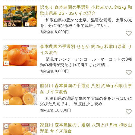
訳あり 森本農園の手選別 小粒みかん 約2kg 和
歌山県産 2S・3Sサイズ混合
和歌山県の豊かな土壌、温暖な気候、太陽の光
を十分に浴びる段々畑で栽培してい…
6,000円
寄附金額
森本農園の手選別 せとか 約2kg 和歌山県産 サ
イズ混合
清見オレンジ・アンコール・マーコットの3種
類の柑橘が交配されて誕生した柑橘…
8,000円
寄附金額
贈答用 森本農園の手選別 八朔 約5kg 和歌山県
産 サイズ混合
和歌山県の温暖な気候で太陽の光をいっぱいに
浴びた八朔です。 果皮は少し硬め…
10,000円
寄附金額
家庭用 森本農園の手選別 八朔 約1.5kg 和歌山
県産 サイズ混合