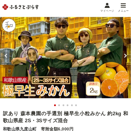
マイページ
メニュー
マイメニュー
マイページ
お気に入り
閲覧履歴
メニュー
お礼の品から探す
お礼の品をカテゴリや金額で絞り込み
自治体から探す
ランキング
訳あり 森本農園の手選別 極早生小粒みかん 約2kg 和
歌山県産 2S・3Sサイズ混合
特集・おすすめ
和歌山県九度山町
寄附金額6,000円