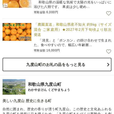
和歌山県の温暖な気候で太陽の光をいっぱいに
浴びた八朔です。 果皮は少し硬め…
6,000円
寄附金額
「農園直送」和歌山県産不知火 約9kg（サイズ
混合 ご家庭用）★2027年2月下旬頃より順次
発送
「清見」と「ポンカン」の掛け合わせで生まれ
た、食べやすいので、幅広い年齢層…
16,000円
寄附金額
九度山町のお礼の品をもっと見る
和歌山県九度山町
わかやまけん くどやまちょう
美しい九度山 歴史に生きる町
自然に囲まれ、歴史の香りが漂う町九度山。この歴史と文化あふれる
九度山町を後世に引き継ぐため、「九度山町まちづくり寄附金」を創