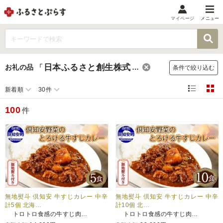
マイページ
メニュー
マイメニュー
マイページ
日本ふるさと創生株式会社
お礼の品
「
」
条件で絞り込む
お気に入り
閲覧履歴
新着順
30件
メニュー
100
件
お礼の品から探す
お礼の品をカテゴリや金額で絞り込み
自治体から探す
ランキング
無地熨斗 倶知安 牛すじカレー 中辛
無地熨斗 倶知安 牛すじカレー 中辛
計5個 北海…
計10個 北…
トロトロ食感の牛すじ肉…
トロトロ食感の牛すじ肉…
特集・おすすめ