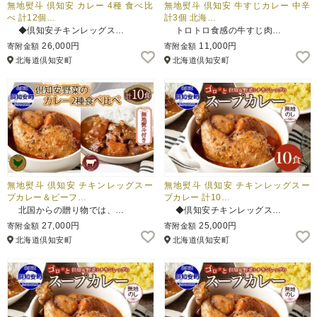
無地熨斗 倶知安 カレー 4種 食べ比
無地熨斗 倶知安 牛すじカレー 中辛
べ 計12個…
計3個 北海…
◆倶知安チキンレッグス…
トロトロ食感の牛すじ肉…
26,000円
11,000円
寄附金額
寄附金額
北海道倶知安町
北海道倶知安町
無地熨斗 倶知安 チキンレッグスー
無地熨斗 倶知安 チキンレッグスー
プカレー＆ビーフ…
プカレー 計10…
北国からの贈り物では、…
◆倶知安チキンレッグス…
27,000円
25,000円
寄附金額
寄附金額
北海道倶知安町
北海道倶知安町