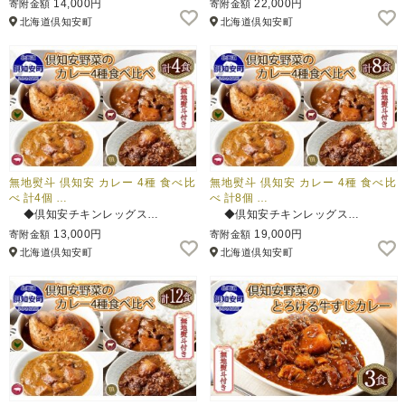
14,000円
22,000円
寄附金額
寄附金額
北海道倶知安町
北海道倶知安町
ふるさと納税とは
控除額シミュレータ
Q&A
無地熨斗 倶知安 カレー 4種 食べ比
無地熨斗 倶知安 カレー 4種 食べ比
べ 計4個 …
べ 計8個 …
◆倶知安チキンレッグス…
◆倶知安チキンレッグス…
13,000円
19,000円
寄附金額
寄附金額
北海道倶知安町
北海道倶知安町