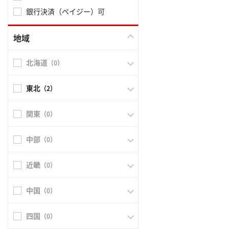
銀行決済（ペイジー）可
地域
北海道
（0）
東北
（2）
関東
（0）
中部
（0）
近畿
（0）
中国
（0）
四国
（0）