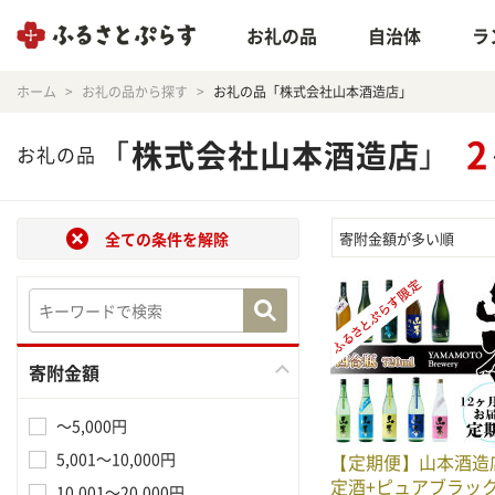
お礼の品
自治体
ラ
ホーム
お礼の品から探す
お礼の品「株式会社山本酒造店」
2
「
株式会社山本酒造店
」
お礼の品
全ての条件を解除
寄附金額が多い順
寄附金額
～5,000円
5,001～10,000円
【定期便】山本酒造
定酒+ピュアブラッ
10,001～20,000円