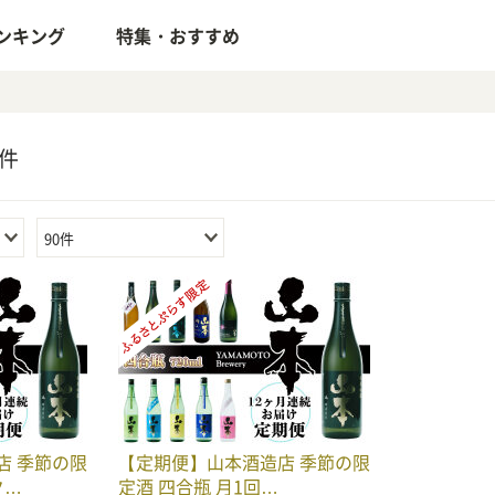
ンキング
特集・おすすめ
件
90件
店 季節の限
【定期便】山本酒造店 季節の限
ク…
定酒 四合瓶 月1回…