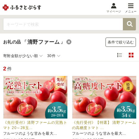
マイページ
メニュー
マイメニュー
マイページ
清野ファーム
お礼の品
「
」
条件で絞り込む
お気に入り
閲覧履歴
寄附金額が少ない順
30件
メニュー
2
件
お礼の品から探す
お礼の品をカテゴリや金額で絞り込み
自治体から探す
ランキング
《先行受付》清野ファームの完熟ト
《先行受付》【特選】 清野ファーム
マト 20～28玉…
の高糖度トマト …
フルーツのような甘みを最大…
フルーツのような甘みを最大…
特集・おすすめ