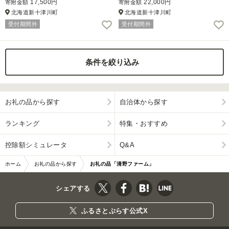
17,500円
22,000円
寄附金額
寄附金額
北海道新十津川町
北海道新十津川町
ふるさと納税とは
受付期間外
受付期間外
控除額シミュレータ
Q&A
条件を絞り込み
お礼の品から探す
自治体から探す
ランキング
特集・おすすめ
控除額シミュレータ
Q&A
ホーム
お礼の品から探す
お礼の品「清野ファーム」
シェアする
ふるさとぷらす公式X