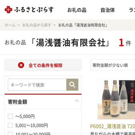
お礼の品
自治体
ラ
ホーム
お礼の品から探す
お礼の品「湯浅醤油有限会社」
1
「
湯浅醤油有限会社
」
お礼の品
件
全ての条件を解除
寄附金額が少ない順
寄附金額
～5,000円
5,001～10,000円
P6002_湯浅醤油 72
昔ながらの木樽で最高
10,001～20,000円