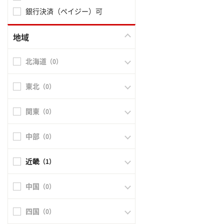
銀行決済（ペイジー）可
地域
北海道
（0）
東北
（0）
関東
（0）
中部
（0）
近畿
（1）
中国
（0）
四国
（0）