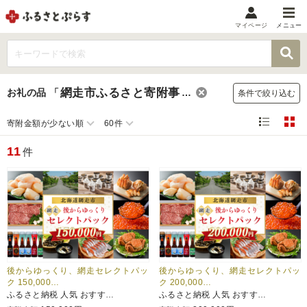
マイページ
メニュー
マイメニュー
マイページ
網走市ふるさと寄附事務局
お礼の品
「
」
条件で絞り込む
お気に入り
閲覧履歴
寄附金額が少ない順
60件
メニュー
11
件
お礼の品から探す
お礼の品をカテゴリや金額で絞り込み
自治体から探す
ランキング
後からゆっくり、網走セレクトパッ
後からゆっくり、網走セレクトパッ
ク 150,000…
ク 200,000…
ふるさと納税 人気 おすす…
ふるさと納税 人気 おすす…
特集・おすすめ