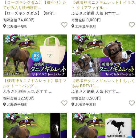
【ローズキングダム】【御守り】た
【破壊神タニノギムレット】イラス
てがみ入り牧柵利用…
ト クリアファイル…
【ローズキングダム】【御守…
ふるさと納税 人気 おすす…
74,000円
9,000円
寄附金額
寄附金額
北海道平取町
北海道平取町
【破壊神タニノギムレット】厚手マ
【破壊神タニノギムレット】ちぃぐ
ルチトートバッグ …
るみ BRTV11…
ふるさと納税 人気 おすす…
ふるさと納税 人気 おすす…
12,500円
8,500円
寄附金額
寄附金額
北海道平取町
北海道平取町