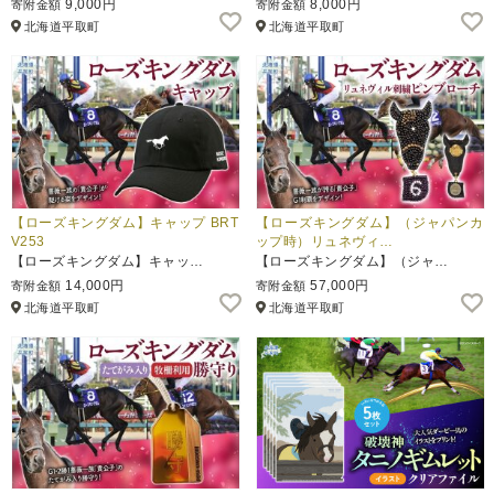
9,000円
8,000円
寄附金額
寄附金額
北海道平取町
北海道平取町
ふるさと納税とは
控除額シミュレータ
Q&A
【ローズキングダム】キャップ BRT
【ローズキングダム】（ジャパンカ
V253
ップ時）リュネヴィ…
【ローズキングダム】キャッ…
【ローズキングダム】（ジャ…
14,000円
57,000円
寄附金額
寄附金額
北海道平取町
北海道平取町