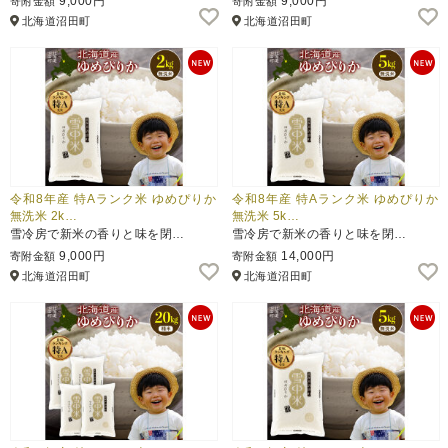
9,000円
9,000円
寄附金額
寄附金額
北海道沼田町
北海道沼田町
ふるさと納税とは
控除額シミュレータ
Q&A
令和8年産 特Aランク米 ゆめぴりか
令和8年産 特Aランク米 ゆめぴりか
無洗米 2k…
無洗米 5k…
雪冷房で新米の香りと味を閉…
雪冷房で新米の香りと味を閉…
9,000円
14,000円
寄附金額
寄附金額
北海道沼田町
北海道沼田町