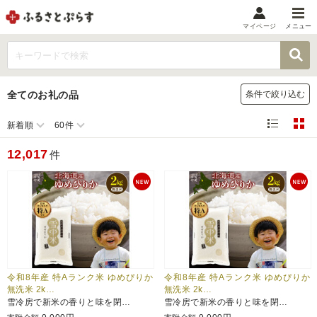
マイページ
メニュー
マイメニュー
マイページ
全てのお礼の品
条件で絞り込む
お気に入り
閲覧履歴
新着順
60件
メニュー
12,017
件
お礼の品から探す
お礼の品をカテゴリや金額で絞り込み
自治体から探す
ランキング
令和8年産 特Aランク米 ゆめぴりか
令和8年産 特Aランク米 ゆめぴりか
無洗米 2k…
無洗米 2k…
雪冷房で新米の香りと味を閉…
雪冷房で新米の香りと味を閉…
特集・おすすめ