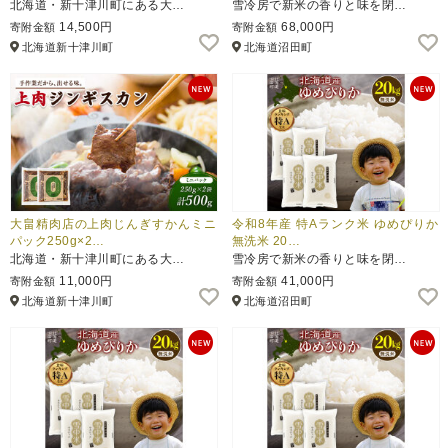
北海道・新十津川町にある大…
雪冷房で新米の香りと味を閉…
14,500円
68,000円
寄附金額
寄附金額
北海道新十津川町
北海道沼田町
大畠精肉店の上肉じんぎすかんミニ
令和8年産 特Aランク米 ゆめぴりか
パック250g×2…
無洗米 20…
北海道・新十津川町にある大…
雪冷房で新米の香りと味を閉…
11,000円
41,000円
寄附金額
寄附金額
北海道新十津川町
北海道沼田町