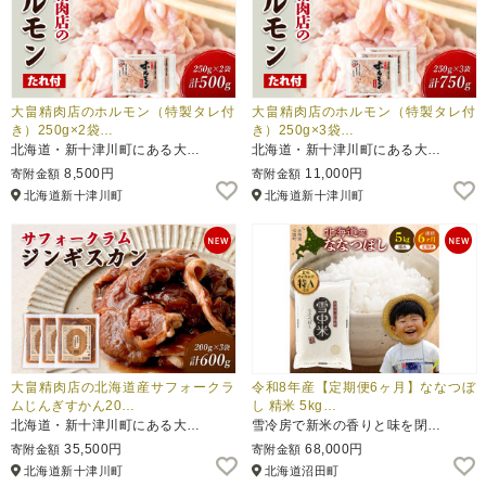
大畠精肉店のホルモン（特製タレ付
大畠精肉店のホルモン（特製タレ付
き）250g×2袋…
き）250g×3袋…
北海道・新十津川町にある大…
北海道・新十津川町にある大…
8,500円
11,000円
寄附金額
寄附金額
北海道新十津川町
北海道新十津川町
大畠精肉店の北海道産サフォークラ
令和8年産【定期便6ヶ月】ななつぼ
ムじんぎすかん20…
し 精米 5kg…
北海道・新十津川町にある大…
雪冷房で新米の香りと味を閉…
35,500円
68,000円
寄附金額
寄附金額
北海道新十津川町
北海道沼田町