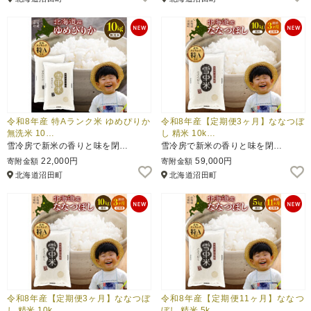
令和8年産 特Aランク米 ゆめぴりか
令和8年産【定期便3ヶ月】ななつぼ
無洗米 10…
し 精米 10k…
雪冷房で新米の香りと味を閉…
雪冷房で新米の香りと味を閉…
22,000円
59,000円
寄附金額
寄附金額
北海道沼田町
北海道沼田町
令和8年産【定期便3ヶ月】ななつぼ
令和8年産【定期便11ヶ月】ななつ
し 精米 10k…
ぼし 精米 5k…