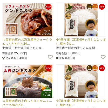
大畠精肉店の北海道産サフォークラ
令和8年産【定期便6ヶ月】ななつぼ
ムじんぎすかん20…
し 精米 5kg…
北海道・新十津川町にある大…
雪冷房で新米の香りと味を閉…
25,500円
68,000円
寄附金額
寄附金額
北海道新十津川町
北海道沼田町
大畠精肉店の上肉じんぎすかんミニ
令和8年産【定期便6ヶ月】ななつぼ
パック250g×3…
し 精米 5kg…