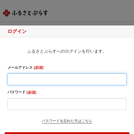
ログイン
北海道網走市
ふるさとぷらすへのログインを行います。
ふるさと納税のお申込み
・同一自治体内の方からの寄附に対しては、お礼の品
メールアドレス
必須
をお送りすることはできませんのでご了承ください。
・寄附完了後のキャンセルは一切受け付けておりませ
ん。
パスワード
必須
1. お寄せ頂いた個人情報は、寄附申込先の自治体が寄
附金の受付及び入金に係る確認・連絡等に利用するも
のであり、それ以外の目的で使用するものではありま
せん。
パスワードを忘れた方はこちら
2. お礼の品の確認及び送付等を行うため「申込者情
報」及び「寄附情報」等を本事業を連携して実施するS