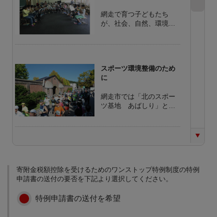
網走で育つ子どもたち
が、社会、自然、環境の
中での体験活動を通し
て、自分と向き合い、他
者に共感することや社会
の一員であることを実感
スポーツ環境整備のため
することにより、思いや
に
りの心や規範意識が育ま
れます。 ふるさと網走へ
網走市では「北のスポー
の愛着を深め、次代の網
ツ基地 あばしり」とし
走を創造していく子ども
て、毎年多くのスポーツ
たちを育成していくため
合宿を受け入れ、トップ
の事業に寄附金を活用さ
アスリートたちが網走で
せていただきます。
合宿を行っています。ま
特別支援教育推進のため
た、健康をキーワードに
に
したまちづくりを進め、
寄附金税額控除を受けるためのワンストップ特例制度の特例
WHO(世界保健機関)が提
平成19年４月より、特別
申請書の送付の要否を下記より選択してください。
唱する「健康都市連合」
支援教育が学校教育法に
に加盟し、健康都市づく
位置づけられ、すべての
りの取り組みを推進して
特例申請書の送付を希望
学校において、障がいの
います。 上質なスポーツ
ある子どもたちの支援を
環境を提供し、利用者が