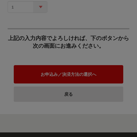
わたって安心して暮らせ
るよう、また、若い世代
1
が安心して妊娠、出産、
子育てができるために
は、医療体制の維持、充
地域公共交通の維持・活
実が必要です。 開業医の
性化のために
誘致など、持続可能な地
上記の入力内容でよろしければ、下のボタンから
域医療体制、救急医療体
次の画面にお進みください。
JR北海道問題を始めとす
制の維持・充実のため
る地域公共交通の維持存
に、寄附金を活用させて
続は、網走市にとって大
いただきます。
きな課題です。 地域公共
交通の維持・活性化のた
お申込み／決済方法の選択へ
めに寄附金を活用させて
公共施設等の耐震化対策
いただきます。
のために
戻る
網走市には、建築から相
当の年数が経過し現在の
耐震基準に適合しない公
共施設が複数存在してお
り、耐震化への対応が喫
緊の課題です。 公共施設
農水産業の振興のために
等の耐震化対策のために