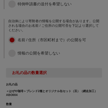
さらに充実していくこと
特例申請書の送付を希望しない
健康で快適にスポーツを
6次産業化・農商工連携の
になりました。 障がいの
行うことができるよう、
推進のために
ある子どもたちが自立
スポーツ環境の整備に寄
し、社会参加するために
附金を活用させていただ
自治体により寄附者の情報を公開する場合があります。公開
網走市は、麦などを中心
必要な力を培うことがで
きます。
される場合のお名前 / ご住所の公開可否を下記より選択して
とした一大食料基地とし
きるよう、子どもたちへ
ください。
て国内の穀物生産を支え
の指導体制の充実や教育
るとともに、豊かな漁場
環境の整備のために寄附
名前 / 住所（市区町村まで）の公開を可
と多種多様な漁業資源に
金を活用させていただき
恵まれています。 「おい
ます。
その他、まちづくりのた
しいまち網走」ブランド
情報の公開を希望しない
めに
を確立し、地域産業の発
展・活性化を図るため、
寄附金の使い道を特に指
網走市内で生産される安
定されない場合は、本項
心・安全な農水産物を使
目で寄附金を承ります。
用した6次産業化・農商工
お礼の品の数量選択
連携の取組などに寄附金
を活用させていただきま
お礼の品
す。
地域医療体制の維持・充
＜はぜや珈琲＞ブレンド2種とオリジナル缶セット（豆）（網走加工）
実のために
ABO004
住み慣れた地域で将来に
数量