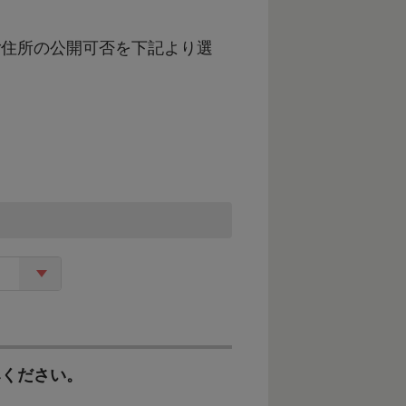
ご住所の公開可否を下記より選
支えるとともに、豊かな漁場と多
を確立し、地域産業の発展・活性
6次産業化・農商工連携の取組な
す。
みください。