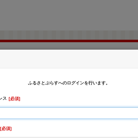
北海道網走市
ふるさと納税のお申込み
ふるさとぷらすへのログインを行います。
レス
必須
に対しては、お礼の品をお送りすることはできませんのでご了
切受け付けておりません。
、寄附申込先の自治体が寄附金の受付及び入金に係る確認・連絡
りません。
必須
を行うため「申込者情報」及び「寄附情報」等を本事業を連携して実