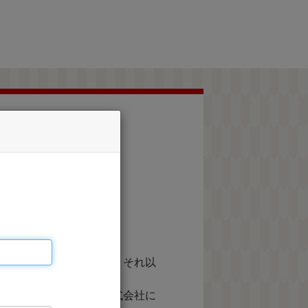
承ください。
等に利用するものであり、それ以
施するScale-up株式会社に