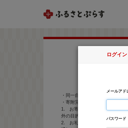
ログイン
メールアド
・同一自治体内の方からの寄附
・寄附完了後のキャンセルは一
1. お寄せ頂いた個人情報は
外の目的で使用するものではあ
パスワード
2. お礼の品の確認及び送付等