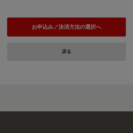
住み慣れた地域で将来にわたって安心して暮らせるよう、また、若い
てができるためには、医療体制の維持、充実が必要です。 開業医の誘
制、救急医療体制の維持・充実のために、寄附金を活用させていただ
お申込み／決済方法の選択へ
戻る
地域公共交通の維持・活性化のために
JR北海道問題を始めとする地域公共交通の維持存続は、網走市にとっ
の維持・活性化のために寄附金を活用させていただきます。
公共施設等の耐震化対策のために
網走市には、建築から相当の年数が経過し現在の耐震基準に適合しな
耐震化への対応が喫緊の課題です。 公共施設等の耐震化対策のために