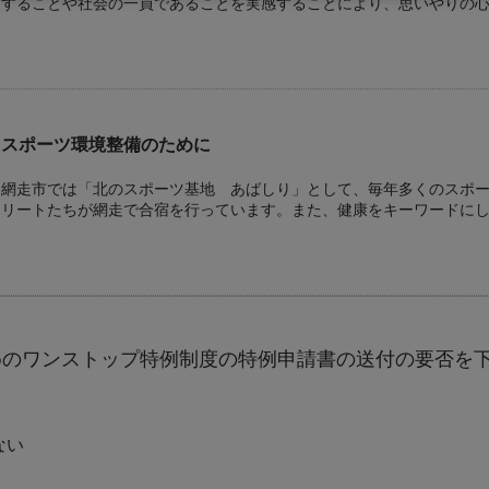
することや社会の一員であることを実感することにより、思いやりの心
さと網走への愛着を深め、次代の網走を創造していく子どもたちを育
活用させていただきます。
スポーツ環境整備のために
網走市では「北のスポーツ基地 あばしり」として、毎年多くのスポ
リートたちが網走で合宿を行っています。また、健康をキーワードにし
界保健機関)が提唱する「健康都市連合」に加盟し、健康都市づくりの
質なスポーツ環境を提供し、利用者が健康で快適にスポーツを行うこ
整備に寄附金を活用させていただきます。
特別支援教育推進のために
めのワンストップ特例制度の特例申請書の送付の要否を
平成19年４月より、特別支援教育が学校教育法に位置づけられ、すべ
子どもたちの支援をさらに充実していくことになりました。 障がいの
加するために必要な力を培うことができるよう、子どもたちへの指導
ない
めに寄附金を活用させていただきます。