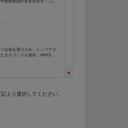
や規範意識が育まれます。 ふる
成していくための事業に寄附金を
ーツ合宿を受け入れ、トップアス
たまちづくりを進め、WHO(世
取り組みを推進しています。 上
とができるよう、スポーツ環境の
下記より選択してください。
ての学校において、障がいのある
ある子どもたちが自立し、社会参
体制の充実や教育環境の整備のた