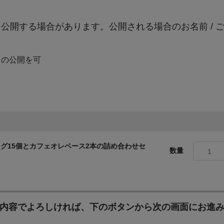
公開する場合があります。公開される場合のお名前 / 
6次産業化・農商工連携の推進のために
網走市は、麦などを中心とした一大食料基地として国内の穀物生産を
）の公開を可
種多様な漁業資源に恵まれています。 「おいしいまち網走」ブランド
化を図るため、網走市内で生産される安心・安全な農水産物を使用した
どに寄附金を活用させていただきます。
その他、まちづくりのために
グ15個とカフェオレベース2本の詰め合わせセ
寄附金の使い道を特に指定されない場合は、本項目で寄附金を承りま
数量
1
内容でよろしければ、下のボタンから次の画面にお進
地域医療体制の維持・充実のために