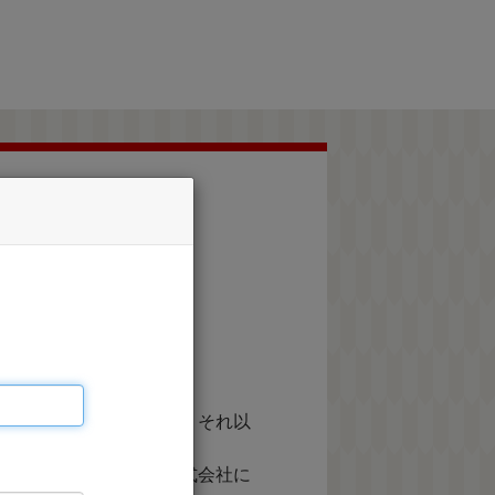
承ください。
等に利用するものであり、それ以
施するScale-up株式会社に