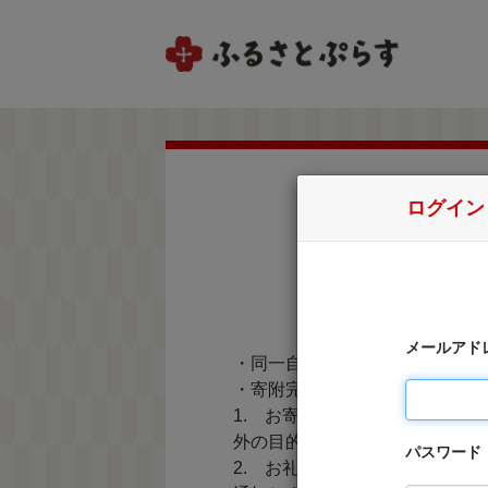
ログイン
メールアド
・同一自治体内の方からの寄附
・寄附完了後のキャンセルは一
1. お寄せ頂いた個人情報は
外の目的で使用するものではあ
パスワード
2. お礼の品の確認及び送付等