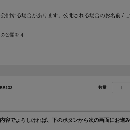
公開する場合があります。公開される場合のお名前 / 
6次産業化・農商工連携の推進のために
網走市は、麦などを中心とした一大食料基地として国内の穀物生産を
）の公開を可
種多様な漁業資源に恵まれています。 「おいしいまち網走」ブランド
化を図るため、網走市内で生産される安心・安全な農水産物を使用した
どに寄附金を活用させていただきます。
その他、まちづくりのために
寄附金の使い道を特に指定されない場合は、本項目で寄附金を承りま
数量
B133
1
内容でよろしければ、下のボタンから次の画面にお進
地域医療体制の維持・充実のために