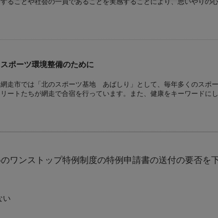
することや社会の一員であることを実感することにより、思いやりの心
さと網走への愛着を深め、次代の網走を創造していく子どもたちを育
活用させていただきます。
スポーツ環境整備のために
網走市では「北のスポーツ基地 あばしり」として、毎年多くのスポ
リートたちが網走で合宿を行っています。また、健康をキーワードにし
界保健機関)が提唱する「健康都市連合」に加盟し、健康都市づくりの
質なスポーツ環境を提供し、利用者が健康で快適にスポーツを行うこ
整備に寄附金を活用させていただきます。
特別支援教育推進のために
めのワンストップ特例制度の特例申請書の送付の要否を
平成19年４月より、特別支援教育が学校教育法に位置づけられ、すべ
子どもたちの支援をさらに充実していくことになりました。 障がいの
加するために必要な力を培うことができるよう、子どもたちへの指導
ない
めに寄附金を活用させていただきます。