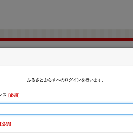
北海道網走市
ふるさと納税のお申込み
ふるさとぷらすへのログインを行います。
レス
必須
に対しては、お礼の品をお送りすることはできませんのでご了
切受け付けておりません。
、寄附申込先の自治体が寄附金の受付及び入金に係る確認・連絡
りません。
必須
を行うため「申込者情報」及び「寄附情報」等を本事業を連携して実