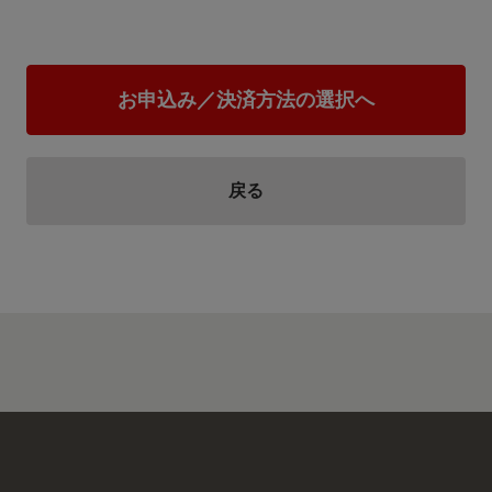
住み慣れた地域で将来にわたって安心して暮らせるよう、また、若い
てができるためには、医療体制の維持、充実が必要です。 開業医の誘
制、救急医療体制の維持・充実のために、寄附金を活用させていただ
お申込み／決済方法の選択へ
戻る
地域公共交通の維持・活性化のために
JR北海道問題を始めとする地域公共交通の維持存続は、網走市にとっ
の維持・活性化のために寄附金を活用させていただきます。
公共施設等の耐震化対策のために
網走市には、建築から相当の年数が経過し現在の耐震基準に適合しな
耐震化への対応が喫緊の課題です。 公共施設等の耐震化対策のために