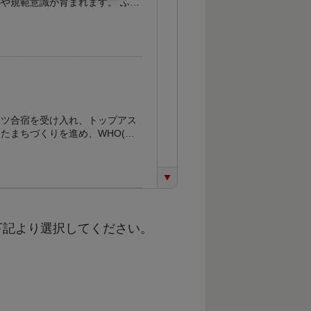
や規範意識が育まれます。 ふる
成していくための事業に寄附金を
ーツ合宿を受け入れ、トップアス
たまちづくりを進め、WHO(世
取り組みを推進しています。 上
とができるよう、スポーツ環境の
下記より選択してください。
ての学校において、障がいのある
ある子どもたちが自立し、社会参
体制の充実や教育環境の整備のた