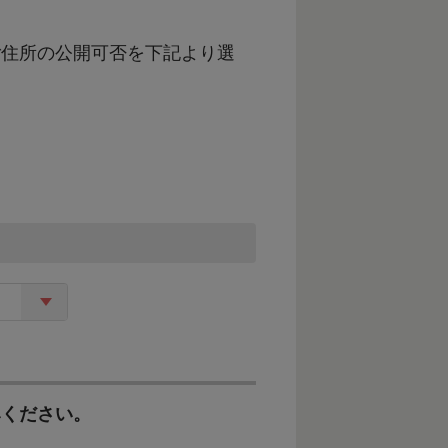
ご住所の公開可否を下記より選
支えるとともに、豊かな漁場と多
を確立し、地域産業の発展・活性
6次産業化・農商工連携の取組な
す。
みください。