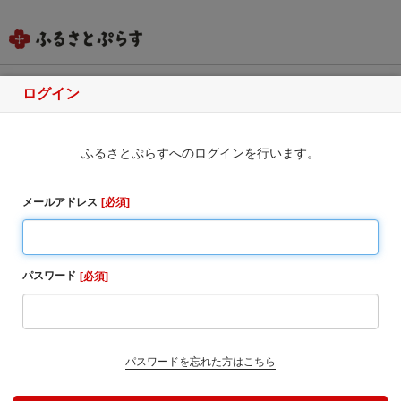
ログイン
北海道網走市
ふるさとぷらすへのログインを行います。
ふるさと納税のお申込み
・同一自治体内の方からの寄附に対しては、お礼の品
メールアドレス
必須
をお送りすることはできませんのでご了承ください。
・寄附完了後のキャンセルは一切受け付けておりませ
ん。
パスワード
必須
1. お寄せ頂いた個人情報は、寄附申込先の自治体が寄
附金の受付及び入金に係る確認・連絡等に利用するも
のであり、それ以外の目的で使用するものではありま
せん。
パスワードを忘れた方はこちら
2. お礼の品の確認及び送付等を行うため「申込者情
報」及び「寄附情報」等を本事業を連携して実施するS