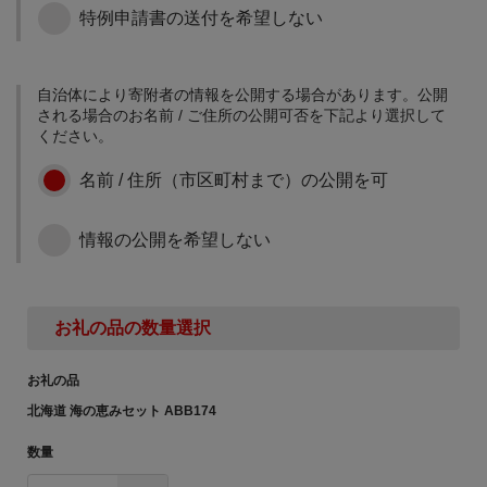
さらに充実していくこと
特例申請書の送付を希望しない
健康で快適にスポーツを
6次産業化・農商工連携の
になりました。 障がいの
行うことができるよう、
推進のために
ある子どもたちが自立
スポーツ環境の整備に寄
し、社会参加するために
附金を活用させていただ
自治体により寄附者の情報を公開する場合があります。公開
網走市は、麦などを中心
必要な力を培うことがで
きます。
される場合のお名前 / ご住所の公開可否を下記より選択して
とした一大食料基地とし
きるよう、子どもたちへ
ください。
て国内の穀物生産を支え
の指導体制の充実や教育
るとともに、豊かな漁場
環境の整備のために寄附
名前 / 住所（市区町村まで）の公開を可
と多種多様な漁業資源に
金を活用させていただき
恵まれています。 「おい
ます。
その他、まちづくりのた
しいまち網走」ブランド
情報の公開を希望しない
めに
を確立し、地域産業の発
展・活性化を図るため、
寄附金の使い道を特に指
網走市内で生産される安
定されない場合は、本項
心・安全な農水産物を使
目で寄附金を承ります。
用した6次産業化・農商工
お礼の品の数量選択
連携の取組などに寄附金
を活用させていただきま
お礼の品
す。
地域医療体制の維持・充
北海道 海の恵みセット ABB174
実のために
数量
住み慣れた地域で将来に