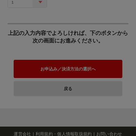
わたって安心して暮らせ
1
るよう、また、若い世代
が安心して妊娠、出産、
子育てができるために
は、医療体制の維持、充
地域公共交通の維持・活
実が必要です。 開業医の
上記の入力内容でよろしければ、下のボタンから
性化のために
誘致など、持続可能な地
次の画面にお進みください。
域医療体制、救急医療体
JR北海道問題を始めとす
制の維持・充実のため
る地域公共交通の維持存
に、寄附金を活用させて
続は、網走市にとって大
いただきます。
きな課題です。 地域公共
お申込み／決済方法の選択へ
交通の維持・活性化のた
めに寄附金を活用させて
公共施設等の耐震化対策
いただきます。
のために
戻る
網走市には、建築から相
当の年数が経過し現在の
耐震基準に適合しない公
共施設が複数存在してお
り、耐震化への対応が喫
緊の課題です。 公共施設
農水産業の振興のために
等の耐震化対策のために
運営会社
利用規約・個人情報取扱規約
お問い合わせ