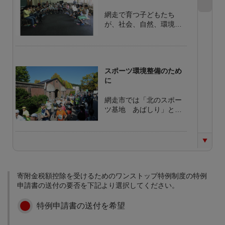
網走で育つ子どもたち
が、社会、自然、環境の
中での体験活動を通し
て、自分と向き合い、他
者に共感することや社会
の一員であることを実感
スポーツ環境整備のため
することにより、思いや
に
りの心や規範意識が育ま
れます。 ふるさと網走へ
網走市では「北のスポー
の愛着を深め、次代の網
ツ基地 あばしり」とし
走を創造していく子ども
て、毎年多くのスポーツ
たちを育成していくため
合宿を受け入れ、トップ
の事業に寄附金を活用さ
アスリートたちが網走で
せていただきます。
合宿を行っています。ま
特別支援教育推進のため
た、健康をキーワードに
に
したまちづくりを進め、
寄附金税額控除を受けるためのワンストップ特例制度の特例
WHO(世界保健機関)が提
平成19年４月より、特別
申請書の送付の要否を下記より選択してください。
唱する「健康都市連合」
支援教育が学校教育法に
に加盟し、健康都市づく
位置づけられ、すべての
りの取り組みを推進して
特例申請書の送付を希望
学校において、障がいの
います。 上質なスポーツ
ある子どもたちの支援を
環境を提供し、利用者が