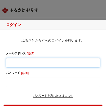
ログイン
北海道網走市
ふるさとぷらすへのログインを行います。
ふるさと納税のお申込み
・同一自治体内の方からの寄附に対しては、お礼の品
メールアドレス
必須
をお送りすることはできませんのでご了承ください。
・寄附完了後のキャンセルは一切受け付けておりませ
ん。
パスワード
必須
1. お寄せ頂いた個人情報は、寄附申込先の自治体が寄
附金の受付及び入金に係る確認・連絡等に利用するも
のであり、それ以外の目的で使用するものではありま
せん。
パスワードを忘れた方はこちら
2. お礼の品の確認及び送付等を行うため「申込者情
報」及び「寄附情報」等を本事業を連携して実施するS