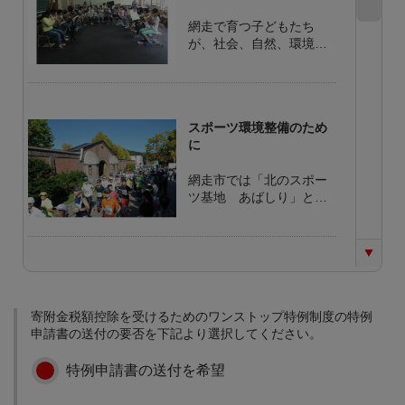
網走で育つ子どもたち
が、社会、自然、環境の
中での体験活動を通し
て、自分と向き合い、他
者に共感することや社会
の一員であることを実感
スポーツ環境整備のため
することにより、思いや
に
りの心や規範意識が育ま
れます。 ふるさと網走へ
網走市では「北のスポー
の愛着を深め、次代の網
ツ基地 あばしり」とし
走を創造していく子ども
て、毎年多くのスポーツ
たちを育成していくため
合宿を受け入れ、トップ
の事業に寄附金を活用さ
アスリートたちが網走で
せていただきます。
合宿を行っています。ま
特別支援教育推進のため
た、健康をキーワードに
に
したまちづくりを進め、
寄附金税額控除を受けるためのワンストップ特例制度の特例
WHO(世界保健機関)が提
平成19年４月より、特別
申請書の送付の要否を下記より選択してください。
唱する「健康都市連合」
支援教育が学校教育法に
に加盟し、健康都市づく
位置づけられ、すべての
りの取り組みを推進して
特例申請書の送付を希望
学校において、障がいの
います。 上質なスポーツ
ある子どもたちの支援を
環境を提供し、利用者が