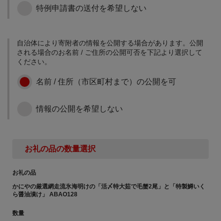
さらに充実していくこと
特例申請書の送付を希望しない
健康で快適にスポーツを
6次産業化・農商工連携の
になりました。 障がいの
行うことができるよう、
推進のために
ある子どもたちが自立
スポーツ環境の整備に寄
し、社会参加するために
附金を活用させていただ
自治体により寄附者の情報を公開する場合があります。公開
網走市は、麦などを中心
必要な力を培うことがで
きます。
される場合のお名前 / ご住所の公開可否を下記より選択して
とした一大食料基地とし
きるよう、子どもたちへ
ください。
て国内の穀物生産を支え
の指導体制の充実や教育
るとともに、豊かな漁場
環境の整備のために寄附
名前 / 住所（市区町村まで）の公開を可
と多種多様な漁業資源に
金を活用させていただき
恵まれています。 「おい
ます。
その他、まちづくりのた
しいまち網走」ブランド
情報の公開を希望しない
めに
を確立し、地域産業の発
展・活性化を図るため、
寄附金の使い道を特に指
網走市内で生産される安
定されない場合は、本項
心・安全な農水産物を使
目で寄附金を承ります。
用した6次産業化・農商工
お礼の品の数量選択
連携の取組などに寄附金
を活用させていただきま
お礼の品
す。
地域医療体制の維持・充
かにやの厳選網走流氷海明けの「活〆特大茹で毛蟹2尾」と「特製鱒いく
実のために
ら醤油漬け」 ABAO128
住み慣れた地域で将来に
数量