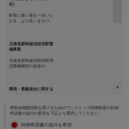
任）
町長に使い道を一任いた
だき、より良いまちづく
りのために必要な幅広い
事業に活用させていただ
きます。
北海道新幹線倶知安駅整
備事業
北海道新幹線倶知安駅周
辺整備構想の促進や、誰
でも気軽に訪れることが
できるまちづくりに活用
させていただきます。
環境・景観保全に関する
事業
ごみ減量化・再資源化の
寄附金税額控除を受けるためのワンストップ特例制度の特例
推進、協働による地域環
申請書の送付の要否を下記より選択してください。
境の再生、美しい風景づ
くりなどに活用させてい
特例申請書の送付を希望
ただきます。