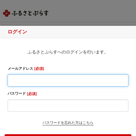
ログイン
北海道倶知安町
ふるさとぷらすへのログインを行います。
ふるさと納税のお申込み
■ ワンストップ特例について
メールアドレス
必須
北海道倶知安町は、ワンストップ制度のご利用を希望
された全ての方へ申請書と返信用封筒をお送りしてい
ます。
パスワード
必須
ワンストップ特例をご利用される場合、1月10日までに
申請書が当庁まで届くように発送ください。
マイナンバーに関する添付書類に漏れのないようご注
意ください。
パスワードを忘れた方はこちら
ダウンロードされる場合は以下よりお願いいたしま
す。