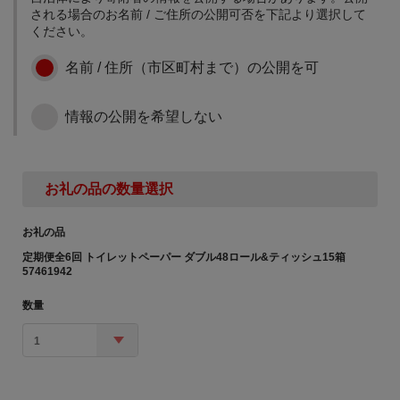
される場合のお名前 / ご住所の公開可否を下記より選択して
す。
ください。
子育て支援体制の充実に
関する事業
名前 / 住所（市区町村まで）の公開を可
「くっちゃん保育所ぬく
ぬく」の運営及び施設整
情報の公開を希望しない
備、放課後児童クラブ運
営、医療費助成など、子
育て環境の整備、充実な
どに活用させていただき
子どもの教育の充実に関
お礼の品の数量選択
ます。
する事業
クラブ・部活動用備品の
お礼の品
購入、教育施設の整備、
定期便全6回 トイレットペーパー ダブル48ロール&ティッシュ15箱
児童生徒の就学援助など
57461942
に活用させていただきま
す。
数量
1