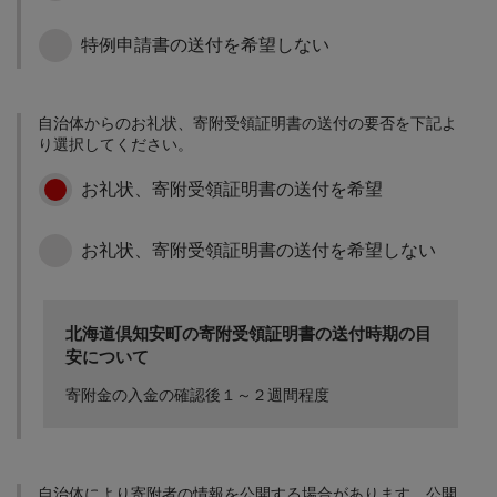
国際観光リゾート地創出
事業
特例申請書の送付を希望しない
観光コミュニティビジネ
スによる地産地消、食
自治体からのお礼状、寄附受領証明書の送付の要否を下記よ
育・食文化づくりの推進
り選択してください。
や外国籍の人々の滞在・
生活を支援する体制の確
お礼状、寄附受領証明書の送付を希望
立などに活用させていた
「スキーの町」振興に関
だきます。
する事業
お礼状、寄附受領証明書の送付を希望しない
国際大会に出場する地元
選手への助成や町技であ
るスキーの普及活動に活
用させていただきます。
北海道倶知安町の寄附受領証明書の送付時期の目
安について
福祉環境づくりに関する
事業
寄附金の入金の確認後１～２週間程度
高齢者の健診や予防接
種、障害者施設の運営補
助、地域医療の充実など
自治体により寄附者の情報を公開する場合があります。公開
に活用させていただきま