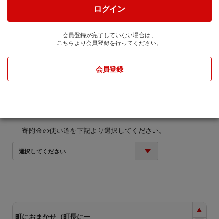
URL：https://www.soumu.go.jp/main_content/00039710
ログイン
9.pdf
会員登録が完了していない場合は、
寄附金額
こちらより会員登録を行ってください。
円
会員登録
寄附金の使い道
寄附金の使い道を下記より選択してください。
選択してください
町におまかせ（町長に一