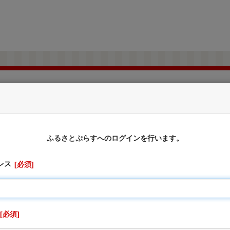
北海道新十津川町
ふるさと納税のお申込み
ふるさとぷらすへのログインを行います。
レス
必須
でご寄附いただいた皆様に特産品をお送りします。
当町と当町が委託する事業者が寄附金の受付及び入金に係る確
にメールマガジン等による情報提供を行う際に利用するもので
必須