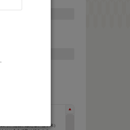
。
15号、化石、ほたる、雪中米）