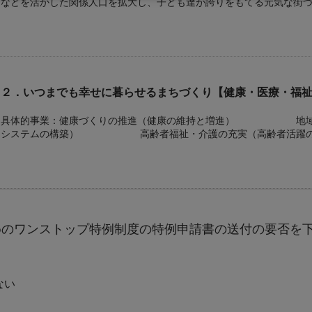
などを活かした関係人口を拡大し、子ども達が誇りをもてる元気な街
２．いつまでも幸せに暮らせるまちづくり【健康・医療・福
具体的事業：健康づくりの推進（健康の維持と増進） 地域医
システムの構築） 高齢者福祉・介護の充実（高齢者
支援の充実（子育て支援策の充実）
３．にぎわいのあるまちづくり【産業・しごと・観光振興・
めのワンストップ特例制度の特例申請書の送付の要否を
具体的事業：農業・商工業の振興（活気ある農業・商工業の仕
（夜高あんどん祭りを含めた資源活用・ＰＲ） 雇用・労働者
会の創出） 新エネルギーの利活用（雪冷熱エネルギ
ない
推進（選ばれる地域となるための取り組み）