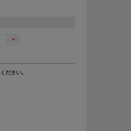
体制の整備） 広報広聴の充
（関係市町村との連携体制の
本線に関する周辺環境整備
周辺環境整備
みください。