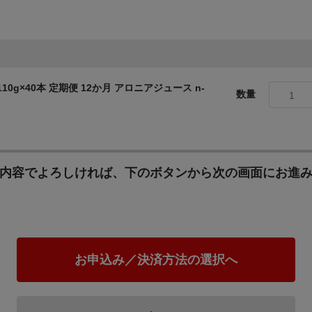
具体的事業：協働のまちづくりの推進（協働の推進体制や支援
実（町内外への効率・効果的な発信策強化） 広域行政の推進
構築）
10g×40本 定期便 12か月 アロニアジュース n-
数量
1
７．ＪＲ留萌本線・地域公共交通の活性化に関する事業
具体的事業：ＪＲ留萌本線に関するイベントの開催 ＪＲ留萌
ＪＲ留萌本線に関する情報発信 ＪＲ石狩沼田駅
内容でよろしければ、下のボタンから次の画面にお進
お申込み／決済方法の選択へ