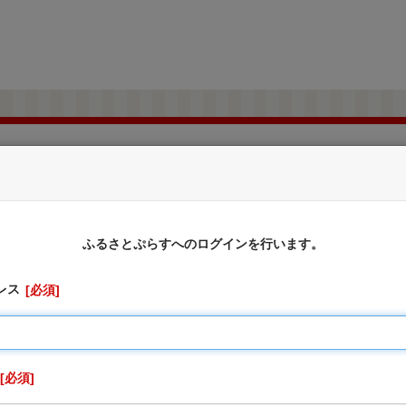
北海道沼田町
ふるさと納税のお申込み
ふるさとぷらすへのログインを行います。
レス
必須
--
ンラインサービスの対象自治体です】
らからご確認ください。
必須