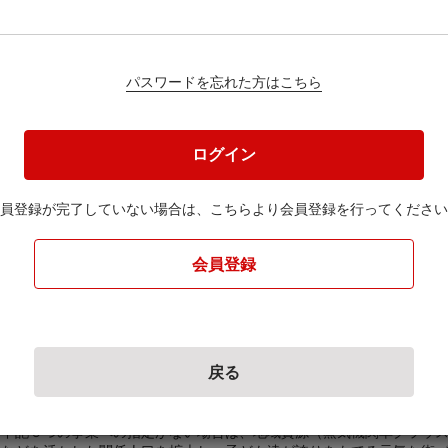
--
パスワードを忘れた方はこちら
円
ログイン
員登録が完了していない場合は、
こちらより会員登録を行ってください
ください。
会員登録
戻る
１．ふるさとぬまた創造事業（町長おまかせ）
下記６つの事業への指定がない場合は、地域資源（蒸気機関車クラウス