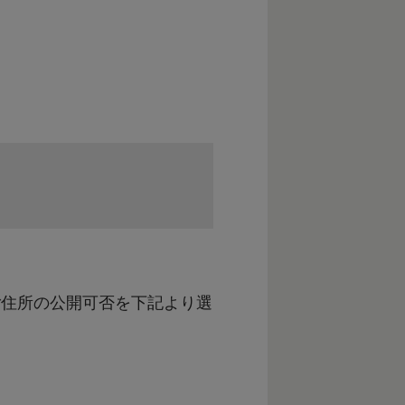
涯学習の推進（地域一体とな
ポーツ活動の推進）
 雪対策の充実（機能的で安
慮者への支援体制の充実）
ご住所の公開可否を下記より選