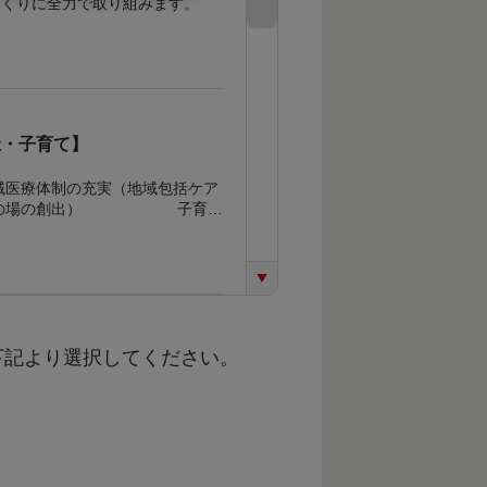
づくりに全力で取り組みます。
祉・子育て】
療体制の充実（地域包括ケア
活躍の場の創出） 子育て
移住定住】
下記より選択してください。
組みづくり） 観光の振興
対策の充実（魅力的な就業機
ーの利活用） 移住定住の