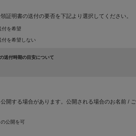
受領証明書の送付の要否を下記より選択してください。
４．希望を育むまちづくり【教育・文化・スポーツ】
送付を希望
具体的事業：学校教育の充実（小中一貫連携教育の推進） 生
った教育の実践） 多様な学習活動の推進（芸術・文化・ス
送付を希望しない
国際・国内交流の推進（国内外における交流の促進）
の送付時期の目安について
５．安心・安全に暮らせるまちづくり【安心・安全・環境】
具体的事業：住宅・住環境の充実（安心・安全な住環境整備）
全な除雪対策の構築） 災害対策の充実（災害要配
地域情報化の推進（幅広い分野でのＩＣＴ有効活用）
公開する場合があります。公開される場合のお名前 / 
）の公開を可
６．町民とともにつくるまちづくり【協働・行財政】