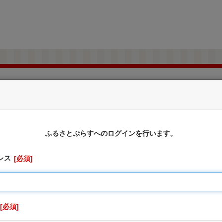
秋田県男鹿市
ふるさと納税のお申込み
ふるさとぷらすへのログインを行います。
レス
必須
ありがとうございます。
遅延に関して】
、現在、以下の地域において、 お荷物の出荷停止や配送遅延が
必須