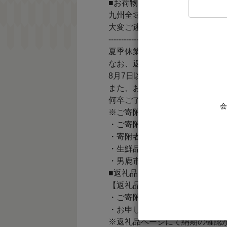
■お荷物のお届けに遅延が生じ
九州全域
大変ご迷惑をおかけいたします
----------------------------------------------
夏季休業期間中（8月8日～8月
なお、返礼品は発送元事業者の
8月7日以降のお申込みは8月1
また、お問い合わせセンターは
何卒ご了承くださいますようお
会
※ご寄附の前に必ずご確認をお
・ご寄附お申し込み後のキャン
・寄附者様のご都合により返礼
・生鮮品などお届けできない地
・男鹿市内にお住まいの方から
■返礼品に関するご案内
【返礼品の発送について】
・ご寄附決済完了を当市にて確
・お申し込みから返礼品お届け
※返礼品ページにて納期の確認