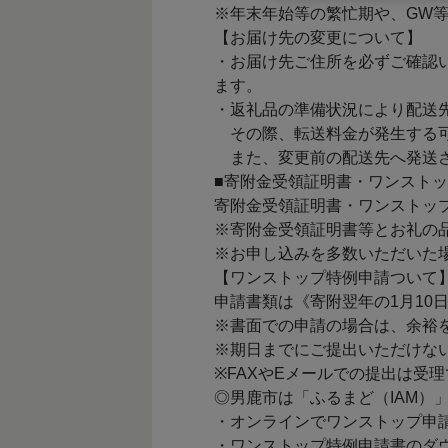
※年末年始等の繁忙期や、GW
【お届け先の変更について】
・お届け先ご住所を必ずご確認
ます。
・返礼品の準備状況により配送
その際、転送料金が発生する可
また、変更前の配送先へ発送さ
■寄附金受領証明書・ワンスト
寄附金受領証明書・ワンストッ
※寄附金受領証明書等とお礼の
※お申し込みを多数いただいた
【ワンストップ特例申請ついて
申請書類は《寄附翌年の1月10
※書面での申請の場合は、余裕
※期日までにご提出いただけな
※FAXやEメールでの提出は受
◎男鹿市は「ふるまど（IAM）
・オンラインでワンストップ申
・ワンストップ特例申請書のダ