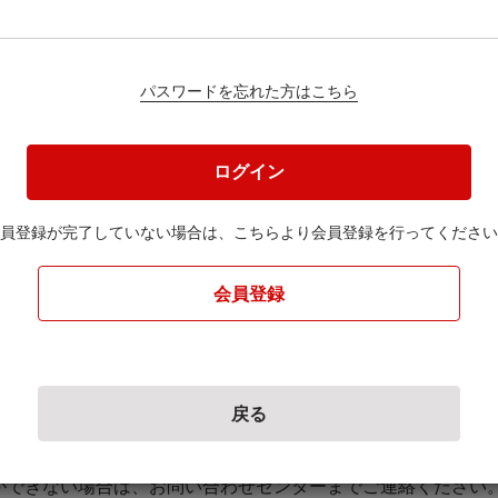
る可能性がある地域
が、ご理解・ご了承賜りますようお願い申し上げます。
-------------------
パスワードを忘れた方はこちら
16日）も、ご寄附のお申込みは受付しております。
お休みにより発送時期は異なりますが、
7日以降の発送となる場合がございます。
ログイン
カレンダー通りにお休みをいただきます。
願いいたします。
員登録が完了していない場合は、
こちらより会員登録を行ってください
願いいたします※
セル、返礼品の変更・返品はできません。
会員登録
品がお届けできない場合、返礼品の再送は致しません。
域がございます。ページ内のご案内を必ずご確認ください。
のご寄附は受け付けできませんのでご了承ください。
戻る
認後、順次、取扱事業者（配送元）へ発送依頼を行います。
までの期間は、返礼品により異なります。返礼品ページにてご
ができない場合は、お問い合わせセンターまでご連絡ください