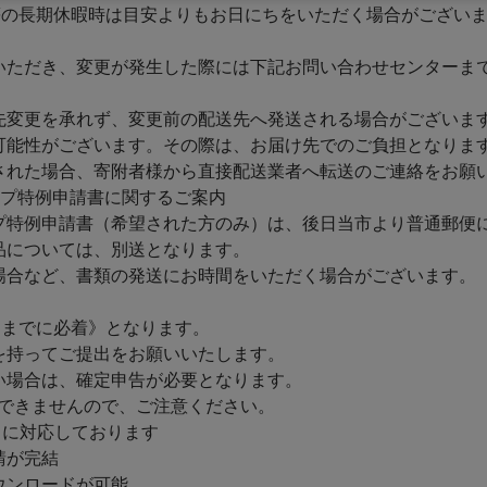
等の長期休暇時は目安よりもお日にちをいただく場合がござい
いただき、変更が発生した際には下記お問い合わせセンターま
先変更を承れず、変更前の配送先へ発送される場合がございま
能性がございます。その際は、お届け先でのご負担となりま
れた場合、寄附者様から直接配送業者へ転送のご連絡をお願
ップ特例申請書に関するご案内
プ特例申請書（希望された方のみ）は、後日当市より普通郵便
品については、別送となります。
場合など、書類の発送にお時間をいただく場合がございます。
】
日までに必着》となります。
を持ってご提出をお願いいたします。
い場合は、確定申告が必要となります。
理できませんので、ご注意ください。
」に対応しております
請が完結
ウンロードが可能