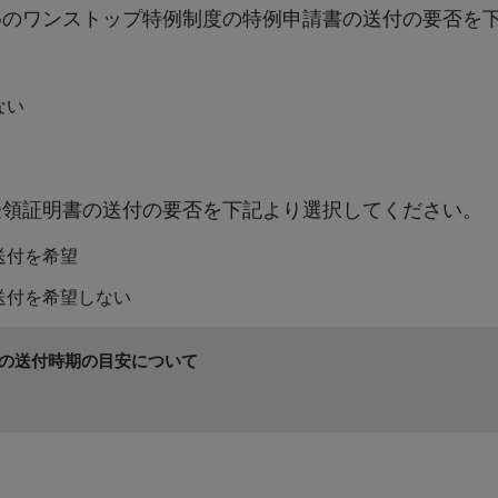
少子化対策
めのワンストップ特例制度の特例申請書の送付の要否を
結婚・出産支援、子育て支援、学校教育の充実
ない
受領証明書の送付の要否を下記より選択してください。
地域社会の維持・活性化
送付を希望
歩いて暮らせるまちづくりと地域コミュニティの強化、健康長寿社会
送付を希望しない
の送付時期の目安について
新たなビジネスチャレンジをサポート
新規起業や第二創業、地域産品の販路拡大に向けた生産性向上等、男
に対し支援を行います。