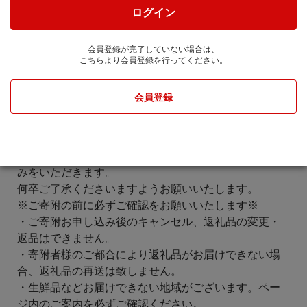
大変ご迷惑をおかけいたしますが、ご理解・ご了承賜
ログイン
りますようお願い申し上げます。
-----------------------------------------------------------------
会員登録が完了していない場合は、
夏季休業期間中（8月8日～8月16日）も、ご寄附のお申
こちらより会員登録を行ってください。
込みは受付しております。
なお、返礼品は発送元事業者のお休みにより発送時期
会員登録
は異なりますが、
8月7日以降のお申込みは8月17日以降の発送となる場合
がございます。
また、お問い合わせセンターはカレンダー通りにお休
みをいただきます。
何卒ご了承くださいますようお願いいたします。
※ご寄附の前に必ずご確認をお願いいたします※
・ご寄附お申し込み後のキャンセル、返礼品の変更・
返品はできません。
・寄附者様のご都合により返礼品がお届けできない場
合、返礼品の再送は致しません。
・生鮮品などお届けできない地域がございます。ペー
ジ内のご案内を必ずご確認ください。