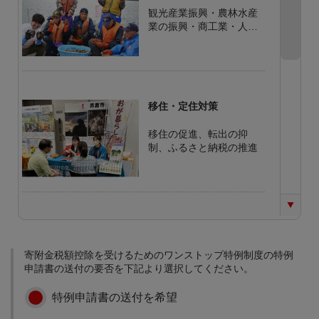
観光産業振興・農林水産
業の振興・商工業・人材
の育成と企業の振興
移住・定住対策
移住の促進、転出の抑
制、ふるさと納税の推進
少子化対策
結婚・出産支援、子育て
寄附金税額控除を受けるためのワンストップ特例制度の特例
支援、学校教育の充実
申請書の送付の要否を下記より選択してください。
特例申請書の送付を希望