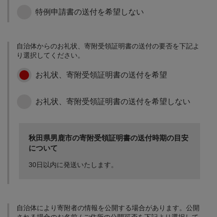
特例申請書の送付を希望しない
地域社会の維持・活性化
歩いて暮らせるまちづく
自治体からのお礼状、寄附受領証明書の送付の要否を下記よ
りと地域コミュニティの
り選択してください。
強化、健康長寿社会の形
成、安全なまちづくり
お礼状、寄附受領証明書の送付を希望
お礼状、寄附受領証明書の送付を希望しない
新たなビジネスチャレン
ジをサポート
新規起業や第二創業、地
秋田県男鹿市の寄附受領証明書の送付時期の目安
域産品の販路拡大に向け
について
た生産性向上等、男鹿で
新たにチャレンジする事
30日以内に発送いたします。
業者に対し支援を行いま
す。
市長が選ぶ取組みのため
に
自治体により寄附者の情報を公開する場合があります。公開
市長が選ぶ取組みのため
される場合のお名前 / ご住所の公開可否を下記より選択して