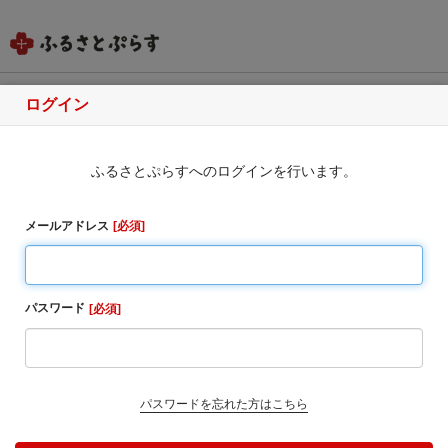
ログイン
秋田県男鹿市
ふるさとぷらすへのログインを行います。
ふるさと納税のお申込み
いつも男鹿市を応援いただき、ありがとうございま
メールアドレス
必須
す。
【令和8年熊本地震に伴う配送遅延に関して】
令和8年熊本地震の影響により、現在、以下の地域にお
パスワード
必須
いて、 お荷物の出荷停止や配送遅延が発生する可能性
がございます。
■出荷不可の可能性がある地域
熊本県・宮崎県
パスワードを忘れた方はこちら
■お荷物のお届けに遅延が生じる可能性がある地域
九州全域