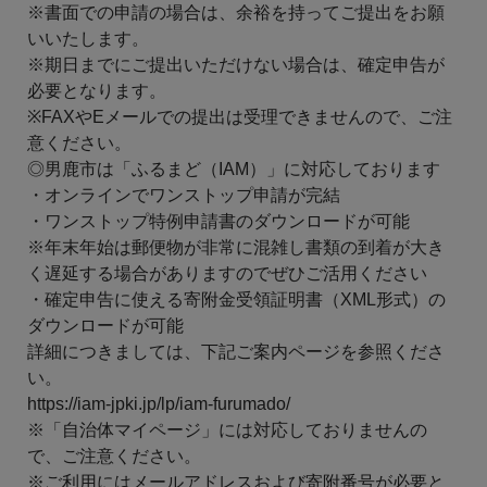
※書面での申請の場合は、余裕を持ってご提出をお願
いいたします。
※期日までにご提出いただけない場合は、確定申告が
必要となります。
※FAXやEメールでの提出は受理できませんので、ご注
意ください。
◎男鹿市は「ふるまど（IAM）」に対応しております
・オンラインでワンストップ申請が完結
・ワンストップ特例申請書のダウンロードが可能
※年末年始は郵便物が非常に混雑し書類の到着が大き
く遅延する場合がありますのでぜひご活用ください
・確定申告に使える寄附金受領証明書（XML形式）の
ダウンロードが可能
詳細につきましては、下記ご案内ページを参照くださ
い。
https://iam-jpki.jp/lp/iam-furumado/
※「自治体マイページ」には対応しておりませんの
で、ご注意ください。
※ご利用にはメールアドレスおよび寄附番号が必要と