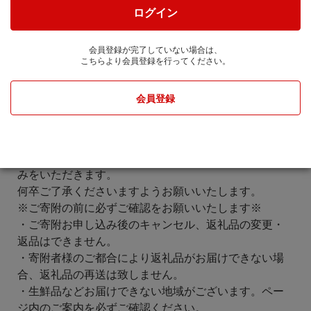
大変ご迷惑をおかけいたしますが、ご理解・ご了承賜
ログイン
りますようお願い申し上げます。
-----------------------------------------------------------------
会員登録が完了していない場合は、
夏季休業期間中（8月8日～8月16日）も、ご寄附のお申
こちらより会員登録を行ってください。
込みは受付しております。
なお、返礼品は発送元事業者のお休みにより発送時期
会員登録
は異なりますが、
8月7日以降のお申込みは8月17日以降の発送となる場合
がございます。
また、お問い合わせセンターはカレンダー通りにお休
みをいただきます。
何卒ご了承くださいますようお願いいたします。
※ご寄附の前に必ずご確認をお願いいたします※
・ご寄附お申し込み後のキャンセル、返礼品の変更・
返品はできません。
・寄附者様のご都合により返礼品がお届けできない場
合、返礼品の再送は致しません。
・生鮮品などお届けできない地域がございます。ペー
ジ内のご案内を必ずご確認ください。