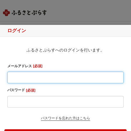
ログイン
秋田県男鹿市
ふるさとぷらすへのログインを行います。
ふるさと納税のお申込み
いつも男鹿市を応援いただき、ありがとうございま
メールアドレス
必須
す。
【令和8年熊本地震に伴う配送遅延に関して】
令和8年熊本地震の影響により、現在、以下の地域にお
パスワード
必須
いて、 お荷物の出荷停止や配送遅延が発生する可能性
がございます。
■出荷不可の可能性がある地域
熊本県・宮崎県
パスワードを忘れた方はこちら
■お荷物のお届けに遅延が生じる可能性がある地域
九州全域