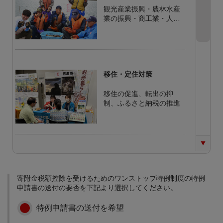
観光産業振興・農林水産
業の振興・商工業・人材
の育成と企業の振興
移住・定住対策
移住の促進、転出の抑
制、ふるさと納税の推進
少子化対策
結婚・出産支援、子育て
寄附金税額控除を受けるためのワンストップ特例制度の特例
支援、学校教育の充実
申請書の送付の要否を下記より選択してください。
特例申請書の送付を希望