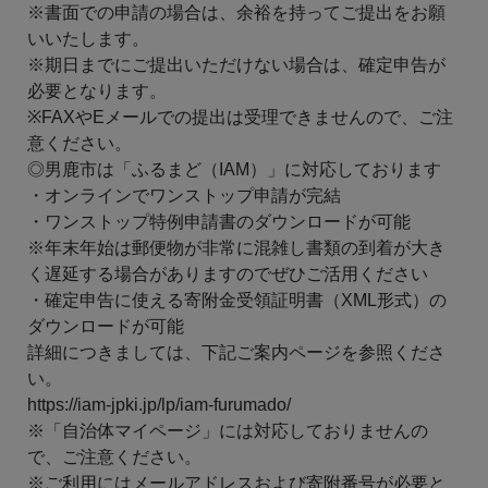
※書面での申請の場合は、余裕を持ってご提出をお願
いいたします。
※期日までにご提出いただけない場合は、確定申告が
必要となります。
※FAXやEメールでの提出は受理できませんので、ご注
意ください。
◎男鹿市は「ふるまど（IAM）」に対応しております
・オンラインでワンストップ申請が完結
・ワンストップ特例申請書のダウンロードが可能
※年末年始は郵便物が非常に混雑し書類の到着が大き
く遅延する場合がありますのでぜひご活用ください
・確定申告に使える寄附金受領証明書（XML形式）の
ダウンロードが可能
詳細につきましては、下記ご案内ページを参照くださ
い。
https://iam-jpki.jp/lp/iam-furumado/
※「自治体マイページ」には対応しておりませんの
で、ご注意ください。
※ご利用にはメールアドレスおよび寄附番号が必要と