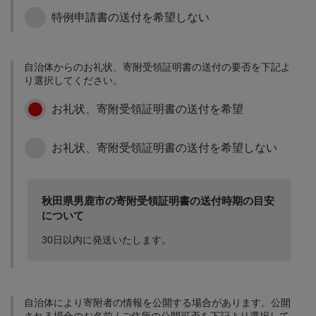
特例申請書の送付を希望しない
地域社会の維持・活性化
歩いて暮らせるまちづく
自治体からのお礼状、寄附受領証明書の送付の要否を下記よ
りと地域コミュニティの
り選択してください。
強化、健康長寿社会の形
成、安全なまちづくり
お礼状、寄附受領証明書の送付を希望
お礼状、寄附受領証明書の送付を希望しない
新たなビジネスチャレン
ジをサポート
新規起業や第二創業、地
秋田県男鹿市の寄附受領証明書の送付時期の目安
域産品の販路拡大に向け
について
た生産性向上等、男鹿で
新たにチャレンジする事
30日以内に発送いたします。
業者に対し支援を行いま
す。
市長が選ぶ取組みのため
に
自治体により寄附者の情報を公開する場合があります。公開
市長が選ぶ取組みのため
される場合のお名前 / ご住所の公開可否を下記より選択して