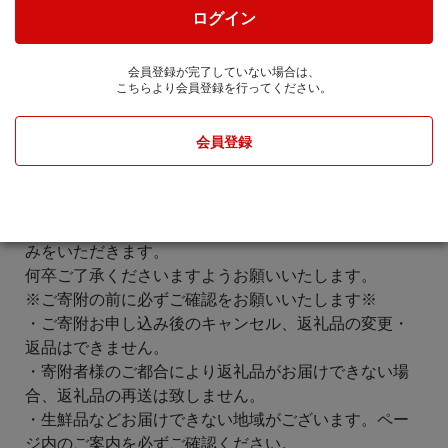
大変ご迷惑をおかけいたしますが、ご理解・ご了承賜
ログイン
りますようお願い申し上げます。
-----------------------------------------------------------------
会員登録が完了していない場合は、
夏季休業期間中（8月8日～8月16日）も、ご寄附のお申
こちらより会員登録を行ってください。
込みは受付しております。
なお、返礼品は発送元事業者のお休みにより発送時期
会員登録
は異なりますが、
8月7日以降のお申込みは8月17日以降の発送となる場合
がございます。
また、お問い合わせセンターはカレンダー通りにお休
みをいただきます。
何卒ご了承くださいますようお願いいたします。
※ご寄附の前に必ずご確認をお願いいたします※
・ご寄附お申し込み後のキャンセル、返礼品の変更・
返品はできません。
・寄附者様のご都合により返礼品がお届けできない場
合、返礼品の再送は致しません。
・生鮮品などお届けできない地域がございます。ペー
ジ内のご案内を必ずご確認ください。