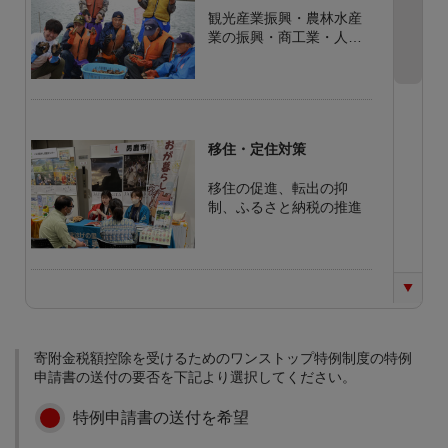
観光産業振興・農林水産
業の振興・商工業・人材
の育成と企業の振興
移住・定住対策
移住の促進、転出の抑
制、ふるさと納税の推進
少子化対策
結婚・出産支援、子育て
寄附金税額控除を受けるためのワンストップ特例制度の特例
支援、学校教育の充実
申請書の送付の要否を下記より選択してください。
特例申請書の送付を希望