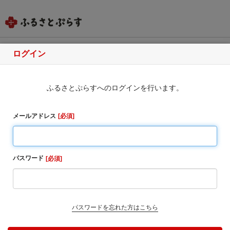
ログイン
秋田県男鹿市
ふるさとぷらすへのログインを行います。
ふるさと納税のお申込み
いつも男鹿市を応援いただき、ありがとうございま
メールアドレス
必須
す。
【令和8年熊本地震に伴う配送遅延に関して】
令和8年熊本地震の影響により、現在、以下の地域にお
パスワード
必須
いて、 お荷物の出荷停止や配送遅延が発生する可能性
がございます。
■出荷不可の可能性がある地域
熊本県・宮崎県
パスワードを忘れた方はこちら
■お荷物のお届けに遅延が生じる可能性がある地域
九州全域