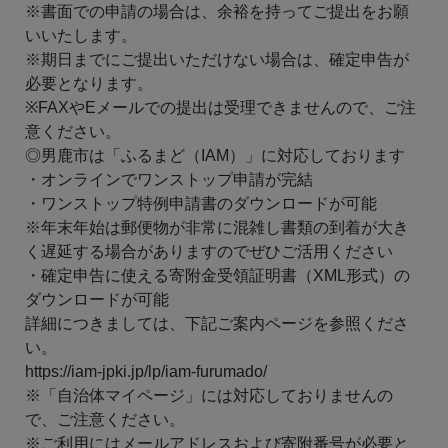
※書面での申請の場合は、余裕を持ってご提出をお願
いいたします。
※期日までにご提出いただけない場合は、確定申告が
必要となります。
※FAXやEメールでの提出は受理できませんので、ご注
意ください。
◎男鹿市は「ふるまど（IAM）」に対応しております
・オンラインでワンストップ申請が完結
・ワンストップ特例申請書のダウンロードが可能
※年末年始は郵便物が非常に混雑し書類の到着が大き
く遅延する場合がありますのでぜひご活用ください
・確定申告に使える寄附金受領証明書（XML形式）の
ダウンロードが可能
詳細につきましては、下記ご案内ページを参照くださ
い。
https://iam-jpki.jp/lp/iam-furumado/
※「自治体マイページ」には対応しておりませんの
で、ご注意ください。
※ご利用にはメールアドレスおよび寄附番号が必要と