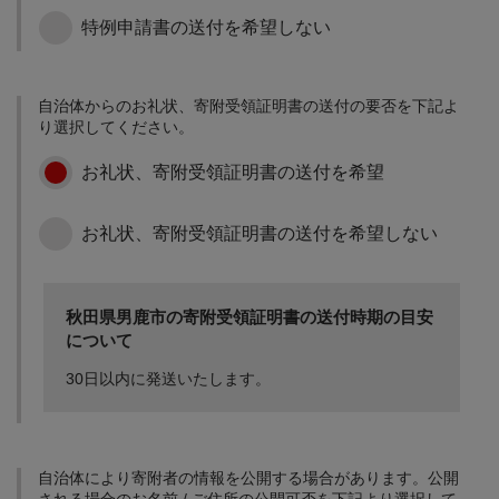
特例申請書の送付を希望しない
地域社会の維持・活性化
歩いて暮らせるまちづく
自治体からのお礼状、寄附受領証明書の送付の要否を下記よ
りと地域コミュニティの
り選択してください。
強化、健康長寿社会の形
成、安全なまちづくり
お礼状、寄附受領証明書の送付を希望
お礼状、寄附受領証明書の送付を希望しない
新たなビジネスチャレン
ジをサポート
新規起業や第二創業、地
秋田県男鹿市の寄附受領証明書の送付時期の目安
域産品の販路拡大に向け
について
た生産性向上等、男鹿で
新たにチャレンジする事
30日以内に発送いたします。
業者に対し支援を行いま
す。
市長が選ぶ取組みのため
に
自治体により寄附者の情報を公開する場合があります。公開
市長が選ぶ取組みのため
される場合のお名前 / ご住所の公開可否を下記より選択して