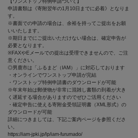
【ワンストップ特例申請ついて】
申請書類は《寄附翌年の1月10日までに必着》となりま
す。
※書面での申請の場合は、余裕を持ってご提出をお願
いいたします。
※期日までにご提出いただけない場合は、確定申告が
必要となります。
※FAXやEメールでの提出は受理できませんので、ご注
意ください。
◎男鹿市は「ふるまど（IAM）」に対応しております
・オンラインでワンストップ申請が完結
・ワンストップ特例申請書のダウンロードが可能
※年末年始は郵便物が非常に混雑し書類の到着が大き
く遅延する場合がありますのでぜひご活用ください
・確定申告に使える寄附金受領証明書（XML形式）の
ダウンロードが可能
詳細につきましては、下記ご案内ページを参照くださ
い。
https://iam-jpki.jp/lp/iam-furumado/