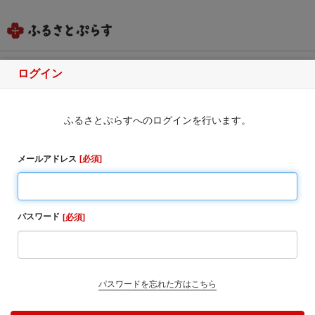
ログイン
秋田県男鹿市
ふるさとぷらすへのログインを行います。
ふるさと納税のお申込み
メールアドレス
必須
選択されたお礼の品は現在お申し込みできません
いつも男鹿市を応援いただき、ありがとうございま
す。
パスワード
必須
【令和8年熊本地震に伴う配送遅延に関して】
令和8年熊本地震の影響により、現在、以下の地域にお
いて、 お荷物の出荷停止や配送遅延が発生する可能性
がございます。
パスワードを忘れた方はこちら
■出荷不可の可能性がある地域