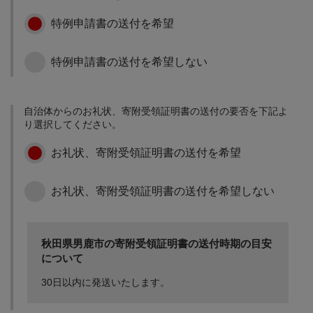
特例申請書の送付を希望
特例申請書の送付を希望しない
地域社会の維持・活性化
歩いて暮らせるまちづく
自治体からのお礼状、寄附受領証明書の送付の要否を下記よ
りと地域コミュニティの
り選択してください。
強化、健康長寿社会の形
成、安全なまちづくり
お礼状、寄附受領証明書の送付を希望
お礼状、寄附受領証明書の送付を希望しない
新たなビジネスチャレン
ジをサポート
新規起業や第二創業、地
秋田県男鹿市の寄附受領証明書の送付時期の目安
域産品の販路拡大に向け
について
た生産性向上等、男鹿で
新たにチャレンジする事
30日以内に発送いたします。
業者に対し支援を行いま
す。
市長が選ぶ取組みのため