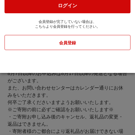
熊本県・宮崎県
ログイン
■お荷物のお届けに遅延が生じる可能性がある地域
九州全域
会員登録が完了していない場合は、
大変ご迷惑をおかけいたしますが、ご理解・ご了承賜
こちらより会員登録を行ってください。
りますようお願い申し上げます。
-----------------------------------------------------------------
会員登録
夏季休業期間中（8月8日～8月16日）も、ご寄附のお申
込みは受付しております。
なお、返礼品は発送元事業者のお休みにより発送時期
は異なりますが、
8月7日以降のお申込みは8月17日以降の発送となる場合
がございます。
また、お問い合わせセンターはカレンダー通りにお休
みをいただきます。
何卒ご了承くださいますようお願いいたします。
※ご寄附の前に必ずご確認をお願いいたします※
・ご寄附お申し込み後のキャンセル、返礼品の変更・
返品はできません。
・寄附者様のご都合により返礼品がお届けできない場