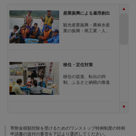
産業振興による雇用創出
観光産業振興・農林水産
業の振興・商工業・人材
の育成と企業の振興
移住・定住対策
移住の促進、転出の抑
制、ふるさと納税の推進
少子化対策
結婚・出産支援、子育て
寄附金税額控除を受けるためのワンストップ特例制度の特例
支援、学校教育の充実
申請書の送付の要否を下記より選択してください。