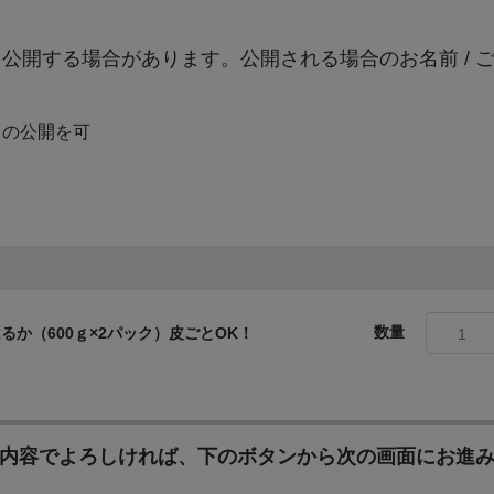
公開する場合があります。公開される場合のお名前 / 
④ 農業・商工業・観光振興事業
農業・商工業・観光の振興を図るための取組 活力とにぎわいがあふれるまちづくりのため、農業、商工
）の公開を可
業、観光などの連携により、新たな挑戦がしやすい環境づくりを進め
⑤ 協働推進・生涯学習事業
協働のまちづくりの推進、生涯学習の拡充を図るための取組 市民が地域やNPO活動への自主的な参加を
数量
か（600ｇ×2パック）皮ごとOK！
1
促進するために、適切な支援を行うなど市民が活動しやすい環境を整
化などを図ります。 「みんなに教えたい おおぶのイイトコロ」第8弾 https://youtu.be/jiiRavtf3Ww?
list=PL0CB3618140171FDD
内容でよろしければ、下のボタンから次の画面にお進
⑥ 動物・環境にやさしいまちづくり事業