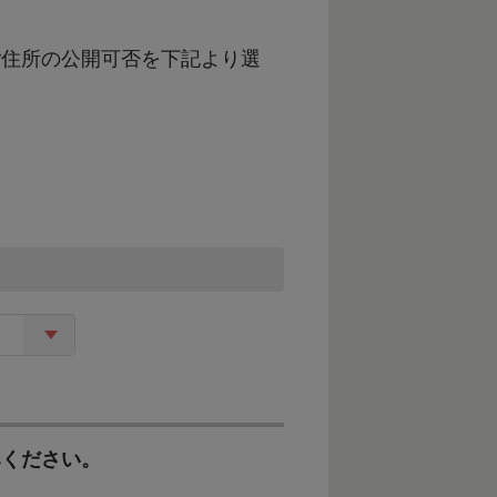
ご住所の公開可否を下記より選
ます。
えることにより、市民活動の活性
みください。