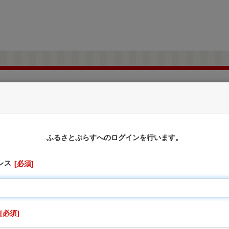
愛知県大府市
ふるさと納税のお申込み
ふるさとぷらすへのログインを行います。
レス
必須
に対しては、お礼の品をお送りすることはできませんのでご了
切受け付けておりません。
、寄附申込先の自治体が寄附金の受付及び入金に係る確認・連絡
りません。
必須
を行うため「申込者情報」及び「寄附情報」等を本事業を連携し