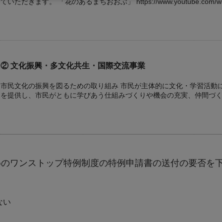
ていただきます。 「花のあるまちおおぶ」 https://www.youtube.com/
② 文化振興・多文化共生・国際交流事業
市民文化の振興を図るための取り組み 市民が主体的に文化・学習活動に取り組むため、様々な学習機会
を提供し、市民がともに学びあう仕組みづくりや機会の充実、仲間づ
「おぶちゃんが行く!! おおぶ文化交流の杜allobu編」 https://youtu.be/m
list=PL0CB3618140171FDD
③ 緑化推進事業
めのワンストップ特例制度の特例申請書の送付の要否を
緑を守り育て、緑あふれるまちづくりを推進するための取り組み 開発と調和を図りながら、残された水
田や畑など緑の広がりのある風景を保全し、市の特性を活かした景観整備などを
まちおおぶ みどり豊かな公園編」 https://youtu.be/HKss9Jaj2Vw?list=
ない