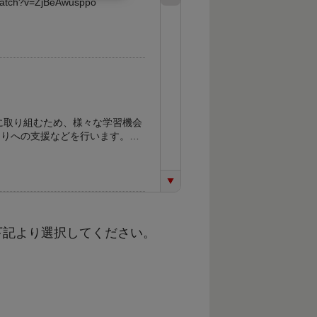
watch?v=ZjBeAwusppo
くりへの支援などを行います。
MjCtmOLm0o?
下記より選択してください。
進めます。 「住みたい
PL0CB3618140171FDD