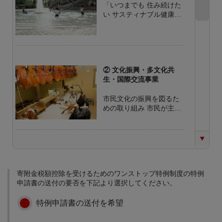
「いつまでも 住み続けた
い サスティナブル健康都
市」の実現のため、市が
必要と認める事業に活用
させていただきます。
「花のあるまちおおぶ」
https://www.youtube.com/
② 文化振興・多文化共
watch?v=ZjBeAwusppo
生・国際交流事業
市民文化の振興を図るた
めの取り組み 市民が主体
的に文化・学習活動に取
り組むため、様々な学習
機会を提供し、市民がと
もに学びあう仕組みづく
③ 緑化推進事業
りや機会の充実、仲間づ
くりへの支援などを行い
緑を守り育て、緑あふれ
寄附金税額控除を受けるためのワンストップ特例制度の特例
ます。 「おぶちゃんが行
るまちづくりを推進する
申請書の送付の要否を下記より選択してください。
く!! おおぶ文化交流の杜
ための取り組み 開発と調
allobu編」
和を図りながら、残され
https://youtu.be/mMjCtm
特例申請書の送付を希望
た水田や畑など緑の広が
OLm0o?
りのある風景を保全し、
list=PL0CB3618140171F