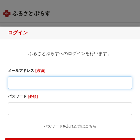
ログイン
愛知県大府市
ふるさとぷらすへのログインを行います。
ふるさと納税のお申込み
・同一自治体内の方からの寄附に対しては、お礼の品
メールアドレス
必須
をお送りすることはできませんのでご了承ください。
・寄附完了後のキャンセルは一切受け付けておりませ
ん。
パスワード
必須
1. お寄せ頂いた個人情報は、寄附申込先の自治体が寄
附金の受付及び入金に係る確認・連絡等に利用するも
のであり、それ以外の目的で使用するものではありま
せん。
パスワードを忘れた方はこちら
2. お礼の品の確認及び送付等を行うため「申込者情
報」及び「寄附情報」等を本事業を連携して実施する