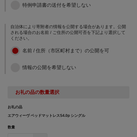
市の特性を活かした景観
特例申請書の送付を希望しない
DD
④ 農業・商工業・観光振
整備などを進めます。
興事業
「住みたいまちおおぶ
みどり豊かな公園編」
自治体により寄附者の情報を公開する場合があります。公開
農業・商工業・観光の振
https://youtu.be/HKss9Jaj
される場合のお名前 / ご住所の公開可否を下記より選択して
興を図るための取組 活力
2Vw?
ください。
とにぎわいがあふれるま
list=PL0CB3618140171F
ちづくりのため、農業、
DD
名前 / 住所（市区町村まで）の公開を可
商工業、観光などの連携
により、新たな挑戦がし
⑤ 協働推進・生涯学習事
やすい環境づくりを進め
情報の公開を希望しない
業
ます。
協働のまちづくりの推
進、生涯学習の拡充を図
るための取組 市民が地域
お礼の品の数量選択
やNPO活動への自主的な
参加を促進するために、
お礼の品
適切な支援を行うなど市
⑥ 動物・環境にやさしい
民が活動しやすい環境を
エアウィーヴ ベッドマットレスS4.0p シングル
まちづくり事業
整えることにより、市民
活動の活性化などを図り
数量
動物・環境にやさしいま
ます。 「みんなに教えた