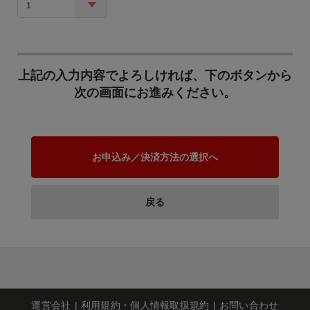
ちづくりを推進するため
い おおぶのイイトコ
1
の取組 動物愛護や管理に
ロ」第8弾
ついての理解を深めると
https://youtu.be/jiiRavtf3
共に、持続可能な社会を
Ww?
目指し、ゼロカーボンシ
list=PL0CB3618140171F
⑦ 福祉･子育て推進事業
ティの実現に向けて取り
DD
上記の入力内容でよろしければ、下のボタンから
組みます。
次の画面にお進みください。
福祉、子育てに関する事
業を推進するための取り
組み 地域における福祉コ
ミュニティづくりなどを
推進します。 安心して子
お申込み／決済方法の選択へ
どもを産み育てることが
でき、子育てに喜びや楽
⑧ 教育推進事業
しみを持ちながら、子ど
もたちが健やかに育つこ
戻る
教育に関する事業を推進
とができるように、医療
するための取り組み 児
費の助成や保育サービス
童・生徒が健やかに学
の充実など子育てに関す
び、保護者が安心できる
る様々な取組を行いま
教育環境を提供するた
す。 「子育ち一番のま
め、計画的な環境整備な
ち おおぶ－子どもステ
どを進めます。 青少年が
ーション編―」
⑨ 健康・スポーツ推進事
健やかに育つための基礎
https://youtu.be/zrgxBI74
運営会社
利用規約・個人情報取扱規約
お問い合わせ