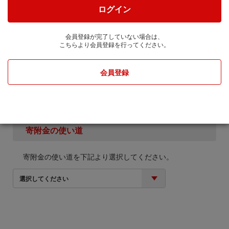
せん。
ログイン
2. お礼の品の確認及び送付等を行うため「申込者情
報」及び「寄附情報」等を本事業を連携して実施する
会員登録が完了していない場合は、
株式会社JTBに通知します。
こちらより会員登録を行ってください。
寄附金額
会員登録
円
寄附金の使い道
寄附金の使い道を下記より選択してください。
選択してください