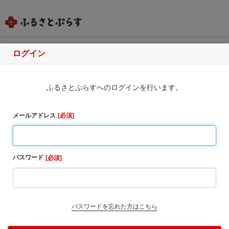
ログイン
和歌山県九度山町
ふるさとぷらすへのログインを行います。
ふるさと納税のお申込み
メールアドレス
必須
選択されたお礼の品は現在お申し込みできません
・同一自治体内の方からの寄附に対しては、お礼の品
をお送りすることはできませんのでご了承ください。
パスワード
必須
・寄附完了後のキャンセルは一切受け付けておりませ
ん。
1. お寄せ頂いた個人情報は、寄附申込先の自治体が寄
附金の受付及び入金に係る確認・連絡等に利用するも
パスワードを忘れた方はこちら
のであり、それ以外の目的で使用するものではありま