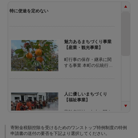
特に使途を定めない
魅力あるまちづくり事業
【産業・観光事業】
町行事の保存・継承に関
する事業 本町の伝統行事
の保存・継承に関する費
用として使用します。 観
光開発に関する事業 町内
の観光資源を体系化して
人に優しいまちづくり
整備する事業に使用しま
【福祉事業】
す。 新産業の開発に関す
る事業 基幹産業である果
高齢者福祉の向上に関す
樹栽培(第一次産業)にと
る事業 高齢者が安心して
どまらず、名産品の開発
暮らせるまちづくりに関
等、新産業に関する事業
寄附金税額控除を受けるためのワンストップ特例制度の特例
する事業に使用します。
に使用します。 ふるさと
申請書の送付の要否を下記より選択してください。
子育て支援に関する事業
産品直売所(町の駅)建設