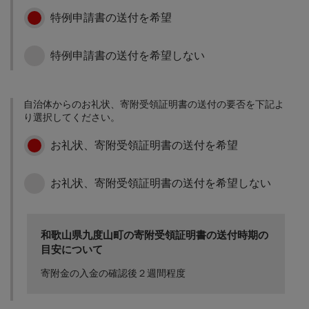
子育て世代に住みよいま
に関する事業 特産品富有
特例申請書の送付を希望
元気なまちづくり事業
ちづくりに関する事業に
柿をはじめ、町のPRをす
【教育事業】
使用します。 災害に強い
るための直売所建設事業
まちづくりに関する事業
に使用します。
特例申請書の送付を希望しない
学校教育の充実に関する
防災に関する事業に使用
事業 将来を担うこどもた
します。
ちの育成に関する事業に
使用します。 生涯学習の
自治体からのお礼状、寄附受領証明書の送付の要否を下記よ
充実に関する事業 町民文
り選択してください。
化の創造と振興、スポー
その他まちづくりに資す
ツの振興に関する事業お
お礼状、寄附受領証明書の送付を希望
る事業【その他事業】
よび図書館、歴史資料館
の建設に使用します。 歴
史的・文化的史跡の保全
お礼状、寄附受領証明書の送付を希望しない
に関する事業 世界遺産登
録により、一層必要とな
った環境保全に係る事業
に使用します。
和歌山県九度山町の寄附受領証明書の送付時期の
目安について
寄附金の入金の確認後２週間程度