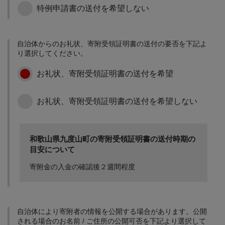
まちづくりに関する事業
に使用します。
特例申請書の送付を希望しない
学校教育の充実に関する
防災に関する事業に使用
事業 将来を担うこどもた
します。
ちの育成に関する事業に
使用します。 生涯学習の
自治体からのお礼状、寄附受領証明書の送付の要否を下記よ
充実に関する事業 町民文
り選択してください。
化の創造と振興、スポー
その他まちづくりに資す
ツの振興に関する事業お
お礼状、寄附受領証明書の送付を希望
る事業【その他事業】
よび図書館、歴史資料館
の建設に使用します。 歴
史的・文化的史跡の保全
お礼状、寄附受領証明書の送付を希望しない
に関する事業 世界遺産登
録により、一層必要とな
った環境保全に係る事業
に使用します。
和歌山県九度山町の寄附受領証明書の送付時期の
目安について
寄附金の入金の確認後２週間程度
自治体により寄附者の情報を公開する場合があります。公開
される場合のお名前 / ご住所の公開可否を下記より選択して