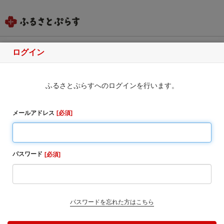
ログイン
和歌山県九度山町
ふるさとぷらすへのログインを行います。
ふるさと納税のお申込み
・同一自治体内の方からの寄附に対しては、お礼の品
メールアドレス
必須
をお送りすることはできませんのでご了承ください。
・寄附完了後のキャンセルは一切受け付けておりませ
ん。
パスワード
必須
1. お寄せ頂いた個人情報は、寄附申込先の自治体が寄
附金の受付及び入金に係る確認・連絡等に利用するも
のであり、それ以外の目的で使用するものではありま
せん。
パスワードを忘れた方はこちら
2. お礼の品の確認及び送付等を行うため「申込者情
報」及び「寄附情報」等を本事業を連携して実施する