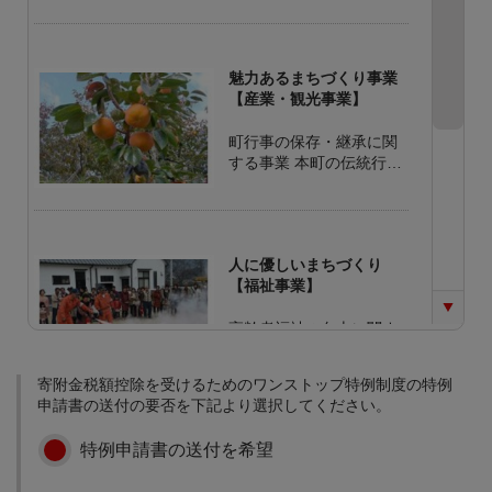
魅力あるまちづくり事業
【産業・観光事業】
町行事の保存・継承に関
する事業 本町の伝統行事
の保存・継承に関する費
用として使用します。 観
光開発に関する事業 町内
の観光資源を体系化して
人に優しいまちづくり
整備する事業に使用しま
【福祉事業】
す。 新産業の開発に関す
る事業 基幹産業である果
高齢者福祉の向上に関す
樹栽培(第一次産業)にと
る事業 高齢者が安心して
どまらず、名産品の開発
暮らせるまちづくりに関
等、新産業に関する事業
寄附金税額控除を受けるためのワンストップ特例制度の特例
する事業に使用します。
に使用します。 ふるさと
申請書の送付の要否を下記より選択してください。
子育て支援に関する事業
産品直売所(町の駅)建設
子育て世代に住みよいま
に関する事業 特産品富有
特例申請書の送付を希望
元気なまちづくり事業
ちづくりに関する事業に
柿をはじめ、町のPRをす
【教育事業】
使用します。 災害に強い
るための直売所建設事業