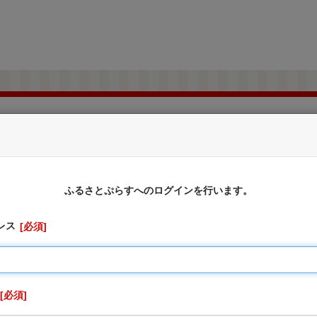
和歌山県九度山町
ふるさと納税のお申込み
ふるさとぷらすへのログインを行います。
レス
必須
に対しては、お礼の品をお送りすることはできませんのでご了
切受け付けておりません。
、寄附申込先の自治体が寄附金の受付及び入金に係る確認・連絡
りません。
必須
を行うため「申込者情報」及び「寄附情報」等を本事業を連携し