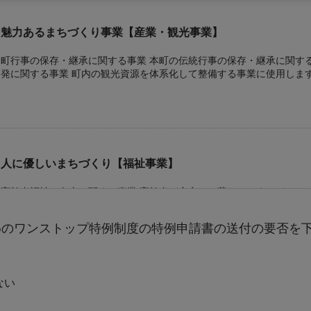
魅力あるまちづくり事業【産業・観光事業】
町行事の保存・継承に関する事業 本町の伝統行事の保存・継承に関する費用として使用します。 観光開
発に関する事業 町内の観光資源を体系化して整備する事業に使用します。 新産業の開発に関する事業
基幹産業である果樹栽培(第一次産業)にとどまらず、名産品の開発等
す。 ふるさと産品直売所(町の駅)建設に関する事業 特産品富有柿をはじめ、町のPRをするための直売
所建設事業に使用します。
人に優しいまちづくり【福祉事業】
高齢者福祉の向上に関する事業 高齢者が安心して暮らせるまちづくりに関する事業に使用します。 子育
て支援に関する事業 子育て世代に住みよいまちづくりに関する事業に使用します。 災害に強いまちづく
りに関する事業 防災に関する事業に使用します。
めのワンストップ特例制度の特例申請書の送付の要否を
ない
元気なまちづくり事業【教育事業】