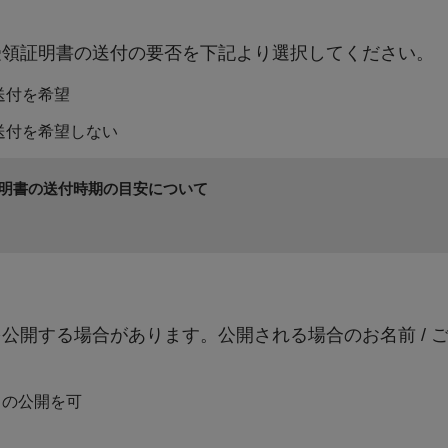
学校教育の充実に関する事業 将来を担うこどもたちの育成に関する事業に使用します。 生涯学習の充実
に関する事業 町民文化の創造と振興、スポーツの振興に関する事業および図書館、歴史資料館の建設に
受領証明書の送付の要否を下記より選択してください。
使用します。 歴史的・文化的史跡の保全に関する事業 世界遺産登録により、一層必要となった環境保全
に係る事業に使用します。
送付を希望
送付を希望しない
【その他事業】
明書の送付時期の目安について
公開する場合があります。公開される場合のお名前 / 
）の公開を可