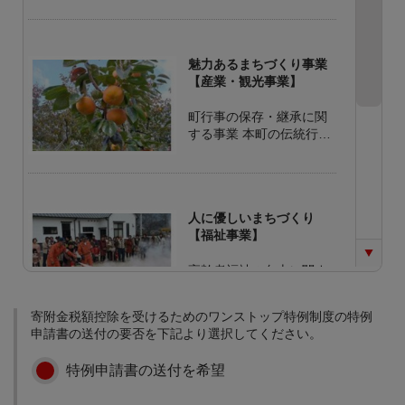
魅力あるまちづくり事業
【産業・観光事業】
町行事の保存・継承に関
する事業 本町の伝統行事
の保存・継承に関する費
用として使用します。 観
光開発に関する事業 町内
の観光資源を体系化して
人に優しいまちづくり
整備する事業に使用しま
【福祉事業】
す。 新産業の開発に関す
る事業 基幹産業である果
高齢者福祉の向上に関す
樹栽培(第一次産業)にと
る事業 高齢者が安心して
どまらず、名産品の開発
暮らせるまちづくりに関
等、新産業に関する事業
寄附金税額控除を受けるためのワンストップ特例制度の特例
する事業に使用します。
に使用します。 ふるさと
申請書の送付の要否を下記より選択してください。
子育て支援に関する事業
産品直売所(町の駅)建設
子育て世代に住みよいま
に関する事業 特産品富有
特例申請書の送付を希望
元気なまちづくり事業
ちづくりに関する事業に
柿をはじめ、町のPRをす
【教育事業】
使用します。 災害に強い
るための直売所建設事業