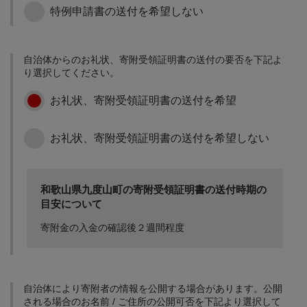
まちづくりに関する事業
に使用します。
特例申請書の送付を希望しない
学校教育の充実に関する
防災に関する事業に使用
事業 将来を担うこどもた
します。
ちの育成に関する事業に
使用します。 生涯学習の
自治体からのお礼状、寄附受領証明書の送付の要否を下記よ
充実に関する事業 町民文
り選択してください。
化の創造と振興、スポー
その他まちづくりに資す
ツの振興に関する事業お
お礼状、寄附受領証明書の送付を希望
る事業【その他事業】
よび図書館、歴史資料館
の建設に使用します。 歴
史的・文化的史跡の保全
お礼状、寄附受領証明書の送付を希望しない
に関する事業 世界遺産登
録により、一層必要とな
った環境保全に係る事業
に使用します。
和歌山県九度山町の寄附受領証明書の送付時期の
目安について
寄附金の入金の確認後２週間程度
自治体により寄附者の情報を公開する場合があります。公開
される場合のお名前 / ご住所の公開可否を下記より選択して