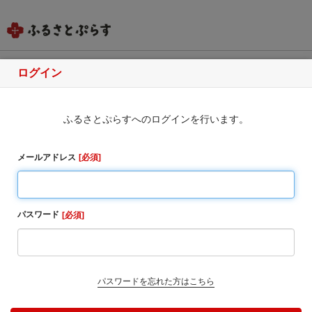
ログイン
和歌山県九度山町
ふるさとぷらすへのログインを行います。
ふるさと納税のお申込み
・同一自治体内の方からの寄附に対しては、お礼の品
メールアドレス
必須
をお送りすることはできませんのでご了承ください。
・寄附完了後のキャンセルは一切受け付けておりませ
ん。
パスワード
必須
1. お寄せ頂いた個人情報は、寄附申込先の自治体が寄
附金の受付及び入金に係る確認・連絡等に利用するも
のであり、それ以外の目的で使用するものではありま
せん。
パスワードを忘れた方はこちら
2. お礼の品の確認及び送付等を行うため「申込者情
報」及び「寄附情報」等を本事業を連携して実施する