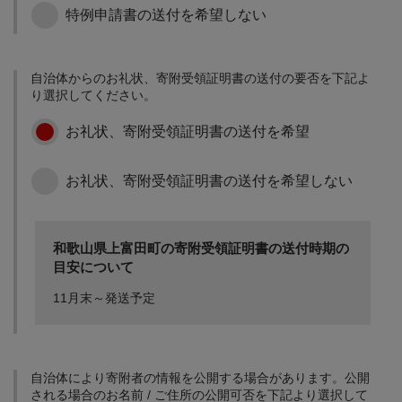
特例申請書の送付を希望しない
町政全般に係る事業で、
町長が特に必要と認める
自治体からのお礼状、寄附受領証明書の送付の要否を下記よ
もの
り選択してください。
富田川友遊フェスティバ
お礼状、寄附受領証明書の送付を希望
ルの開催(会場：彦五郎公
園) 紀州くちくまの熱中小
学校
お礼状、寄附受領証明書の送付を希望しない
和歌山県上富田町の寄附受領証明書の送付時期の
目安について
11月末～発送予定
自治体により寄附者の情報を公開する場合があります。公開
される場合のお名前 / ご住所の公開可否を下記より選択して