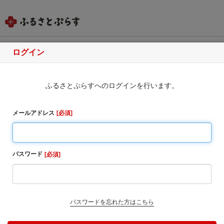
ログイン
和歌山県上富田町
ふるさとぷらすへのログインを行います。
ふるさと納税のお申込み
・同一自治体内の方からの寄附に対しては、お礼の品
メールアドレス
必須
をお送りすることはできませんのでご了承ください。
・寄附完了後のキャンセルは一切受け付けておりませ
ん。
パスワード
必須
1. お寄せ頂いた個人情報は、寄附申込先の自治体が寄
附金の受付及び入金に係る確認・連絡等に利用するも
のであり、それ以外の目的で使用するものではありま
せん。
パスワードを忘れた方はこちら
2. お礼の品の確認及び送付等を行うため「申込者情
報」及び「寄附情報」等を本事業を連携して実施する