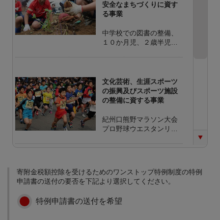
安全なまちづくりに資す
る事業
中学校での図書の整備、
１０か月児、２歳半児、
３歳児検診時に絵本の配
布。 児童・地域住民と共
に花いっぱいまちづくり
総合型地域スポーツクラ
文化芸術、生涯スポーツ
ブ 非営利活動法人くち
の振興及びスポーツ施設
くまのクラブSEACAの支
の整備に資する事業
援
紀州口熊野マラソン大会
プロ野球ウエスタンリー
グ公式戦(会場：上富田ス
ポーツセンター)の開催
自然環境の保全及び環境
寄附金税額控除を受けるためのワンストップ特例制度の特例
衛生の向上に資する事業
申請書の送付の要否を下記より選択してください。
資源ゴミの分別作業 環
特例申請書の送付を希望
境・景観保全 国土保全・
治水啓発