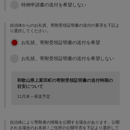
特例申請書の送付を希望しない
町政全般に係る事業で、
町長が特に必要と認める
自治体からのお礼状、寄附受領証明書の送付の要否を下記よ
もの
り選択してください。
富田川友遊フェスティバ
お礼状、寄附受領証明書の送付を希望
ルの開催(会場：彦五郎公
園) 紀州くちくまの熱中小
学校
お礼状、寄附受領証明書の送付を希望しない
和歌山県上富田町の寄附受領証明書の送付時期の
目安について
11月末～発送予定
自治体により寄附者の情報を公開する場合があります。公開
される場合のお名前 / ご住所の公開可否を下記より選択して