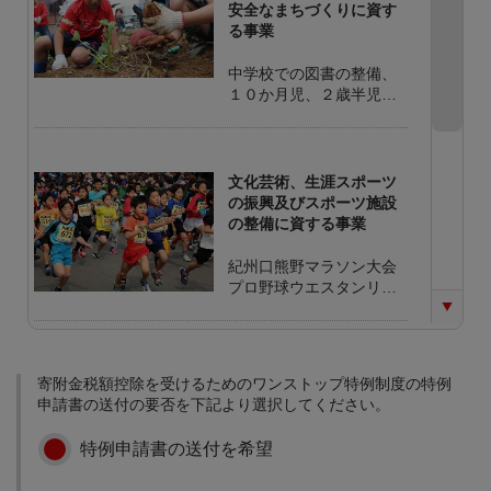
安全なまちづくりに資す
る事業
中学校での図書の整備、
１０か月児、２歳半児、
３歳児検診時に絵本の配
布。 児童・地域住民と共
に花いっぱいまちづくり
総合型地域スポーツクラ
文化芸術、生涯スポーツ
ブ 非営利活動法人くち
の振興及びスポーツ施設
くまのクラブSEACAの支
の整備に資する事業
援
紀州口熊野マラソン大会
プロ野球ウエスタンリー
グ公式戦(会場：上富田ス
ポーツセンター)の開催
自然環境の保全及び環境
寄附金税額控除を受けるためのワンストップ特例制度の特例
衛生の向上に資する事業
申請書の送付の要否を下記より選択してください。
資源ゴミの分別作業 環
特例申請書の送付を希望
境・景観保全 国土保全・
治水啓発