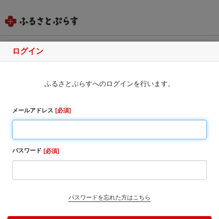
ログイン
和歌山県上富田町
ふるさとぷらすへのログインを行います。
ふるさと納税のお申込み
・同一自治体内の方からの寄附に対しては、お礼の品
メールアドレス
必須
をお送りすることはできませんのでご了承ください。
・寄附完了後のキャンセルは一切受け付けておりませ
ん。
パスワード
必須
1. お寄せ頂いた個人情報は、寄附申込先の自治体が寄
附金の受付及び入金に係る確認・連絡等に利用するも
のであり、それ以外の目的で使用するものではありま
せん。
パスワードを忘れた方はこちら
2. お礼の品の確認及び送付等を行うため「申込者情
報」及び「寄附情報」等を本事業を連携して実施する