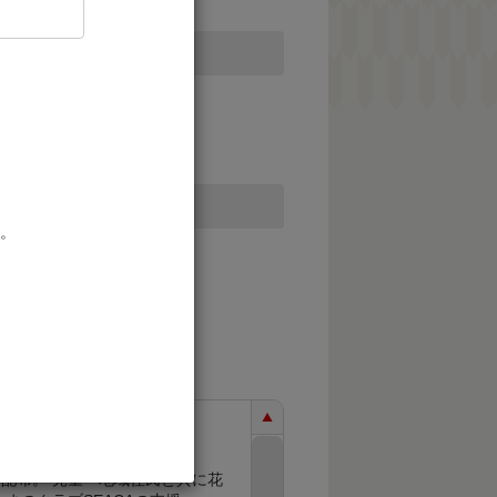
。
くりに資する事業
民と共に花