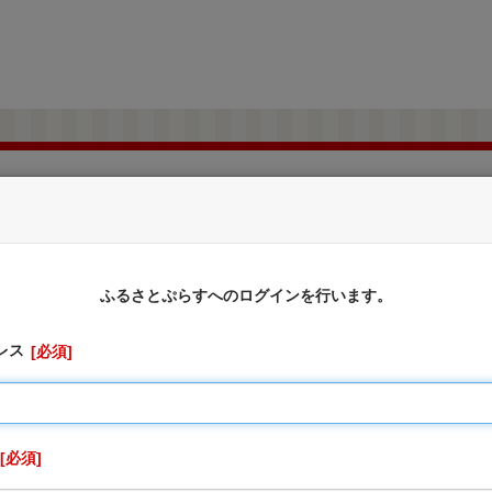
和歌山県上富田町
ふるさと納税のお申込み
ふるさとぷらすへのログインを行います。
レス
必須
に対しては、お礼の品をお送りすることはできませんのでご了
切受け付けておりません。
、寄附申込先の自治体が寄附金の受付及び入金に係る確認・連絡
りません。
必須
を行うため「申込者情報」及び「寄附情報」等を本事業を連携し