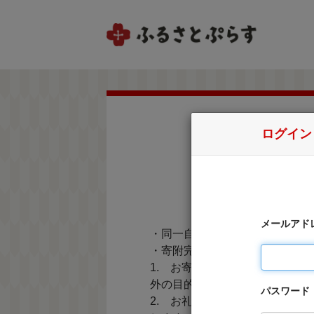
ログイン
メールアド
・同一自治体内の方からの寄附
・寄附完了後のキャンセルは一
1. お寄せ頂いた個人情報は
外の目的で使用するものではあ
パスワード
2. お礼の品の確認及び送付等