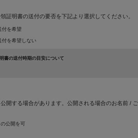
受領証明書の送付の要否を下記より選択してください。
町政全般に係る事業で、町長が特に必要と認めるもの
送付を希望
富田川友遊フェスティバルの開催(会場：彦五郎公園)
送付を希望しない
明書の送付時期の目安について
公開する場合があります。公開される場合のお名前 / 
）の公開を可