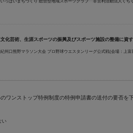
いっぱいまちづくり 総合型地域スポーツクラブ 非営利活動法人くちく
文化芸術、生涯スポーツの振興及びスポーツ施設の整備に資
紀州口熊野マラソン大会 プロ野球ウエスタンリーグ公式戦(会
自然環境の保全及び環境衛生の向上に資する事業
めのワンストップ特例制度の特例申請書の送付の要否を
資源ゴミの分別作業 環境・景観保全 国土保全・治水啓発
ない