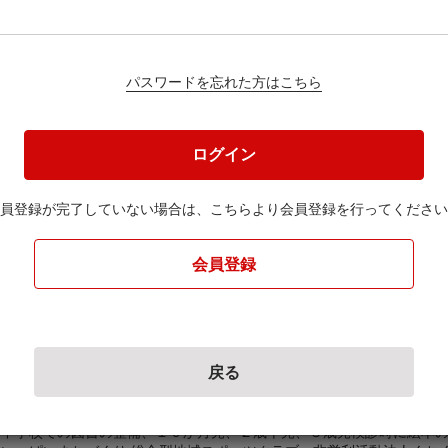
パスワードを忘れた方はこちら
円
ログイン
員登録が完了していない場合は、
こちらより会員登録を行ってください
ください。
会員登録
戻る
子どもたちの健全な育成、子育て支援及び安心安全なまちづ
中学校での図書の整備、１０か月児、２歳半児、３歳児検診時に絵本の配布。 児童・地域住