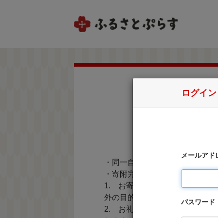
ログイン
メールアド
・同一自治体内の方からの寄附
・寄附完了後のキャンセルは一
1. お寄せ頂いた個人情報は
外の目的で使用するものではあ
パスワード
2. お礼の品の確認及び送付等