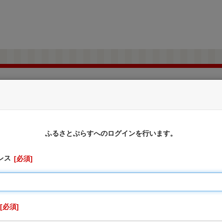
和歌山県上富田町
ふるさと納税のお申込み
ふるさとぷらすへのログインを行います。
レス
必須
に対しては、お礼の品をお送りすることはできませんのでご了
切受け付けておりません。
、寄附申込先の自治体が寄附金の受付及び入金に係る確認・連絡
りません。
必須
を行うため「申込者情報」及び「寄附情報」等を本事業を連携し