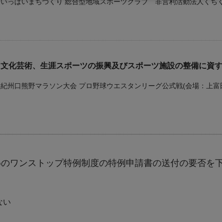
いっぱいまちづくり 総合型地域スポーツクラブ 非営利活動法人くちく
文化芸術、生涯スポーツの振興及びスポーツ施設の整備に資
紀州口熊野マラソン大会 プロ野球ウエスタンリーグ公式戦(会
自然環境の保全及び環境衛生の向上に資する事業
めのワンストップ特例制度の特例申請書の送付の要否を
資源ゴミの分別作業 環境・景観保全 国土保全・治水啓発
ない