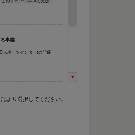
まのクラブSEACAの支援
する事業
場：上富田スポーツセンター)の開催
下記より選択してください。