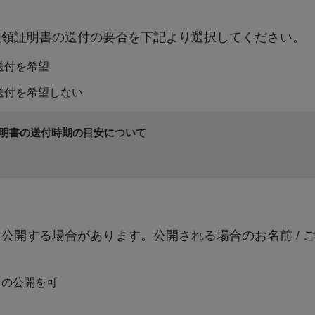
受領証明書の送付の要否を下記より選択してください。
町政全般に係る事業で、町長が特に必要と認めるもの
送付を希望
富田川友遊フェスティバルの開催(会場：彦五郎公園)
送付を希望しない
明書の送付時期の目安について
公開する場合があります。公開される場合のお名前 / 
）の公開を可