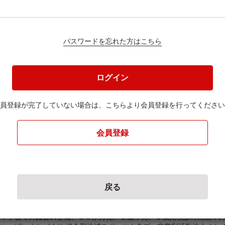
パスワードを忘れた方はこちら
円
ログイン
員登録が完了していない場合は、
こちらより会員登録を行ってください
ください。
会員登録
戻る
子どもたちの健全な育成、子育て支援及び安心安全なまちづ
中学校での図書の整備、１０か月児、２歳半児、３歳児検診時に絵本の配布。 児童・地域住