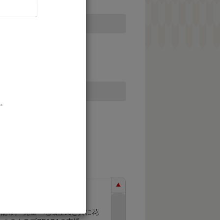
。
くりに資する事業
民と共に花