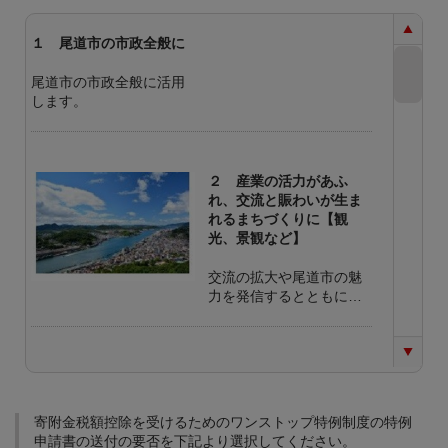
１ 尾道市の市政全般に
尾道市の市政全般に活用
します。
２ 産業の活力があふ
れ、交流と賑わいが生ま
れるまちづくりに【観
光、景観など】
交流の拡大や尾道市の魅
力を発信するとともに、
「海事都市尾道」の推
進、農業や漁業の担い手
育成、尾道市の基幹産業
である製造業等、産業の
3 魅力ある人材が育ち、
持続的な発展の促進等の
地域に愛着と誇りを持て
ために活用します。 （充
るまちづくりに【歴史・
寄附金税額控除を受けるためのワンストップ特例制度の特例
当事業例） ・創業支援事
文化・芸術、教育など】
申請書の送付の要否を下記より選択してください。
業 ・海事都市推進事業 ・