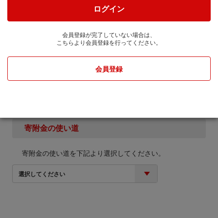
せん。
ログイン
2. お礼の品の確認及び送付等を行うため「申込者情
報」及び「寄附情報」等を本事業を連携して実施する
会員登録が完了していない場合は、
株式会社JTBに通知します。
こちらより会員登録を行ってください。
寄附金額
会員登録
円
寄附金の使い道
寄附金の使い道を下記より選択してください。
選択してください