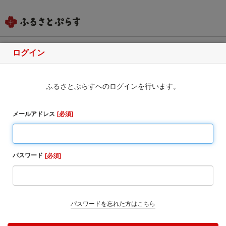
ログイン
広島県尾道市
ふるさとぷらすへのログインを行います。
ふるさと納税のお申込み
・返礼品によっては、配送に2-3ヶ月ほど要するものも
メールアドレス
必須
ございます。各返礼品ページ概要欄をご確認くださ
い。
・同一自治体内の方からの寄附に対しては、お礼の品
パスワード
必須
をお送りすることはできませんのでご了承ください。
・寄附完了後のキャンセルは一切受け付けておりませ
ん。
1. お寄せ頂いた個人情報は、寄附申込先の自治体が寄
パスワードを忘れた方はこちら
附金の受付及び入金に係る確認・連絡等に利用するも
のであり、それ以外の目的で使用するものではありま