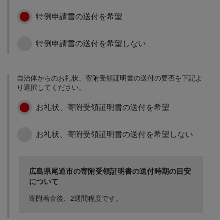
夜間景観整備（イルミネ
地域に愛着と誇りを持つ
特例申請書の送付を希望
ーション事業） ・尾道ブ
ことのできるまちや市民
ランド発展支援事業 ・尾
一人ひとりが主役となっ
道「農」の担い手総合支
たまちの実現のために活
特例申請書の送付を希望しない
援事業 など
用します。 （充当事業
例）
4 誰もが安全・安心で快
適に住み続けられるまち
・市史
自治体からのお礼状、寄附受領証明書の送付の要否を下記よ
づくりに【子育て、健
編さん事業 ・スクールソ
り選択してください。
康・福祉・医療・介護な
ーシャルワーカー活用事
ど】
業 ・市民活動支援事業
お礼状、寄附受領証明書の送付を希望
など
妊娠期から子育て期にわ
たる悩みに対する専門的
お礼状、寄附受領証明書の送付を希望しない
な相談支援や、各種支援
制度の充実など、安心し
て子どもを産み育てられ
る環境を整備するととも
5 先端技術を活用したま
広島県尾道市の寄附受領証明書の送付時期の目安
に、安心して健康で快適
ちづくりに【スマートシ
について
に暮らし続ける環境づく
ティ推進】
りや安全・安心で快適に
寄附着金後、2週間程度です。
暮らすことができるまち
人口減少、少子高齢化な
づくりのために活用しま
どの地域課題の解決や、
す。 （充当事業例） ・不