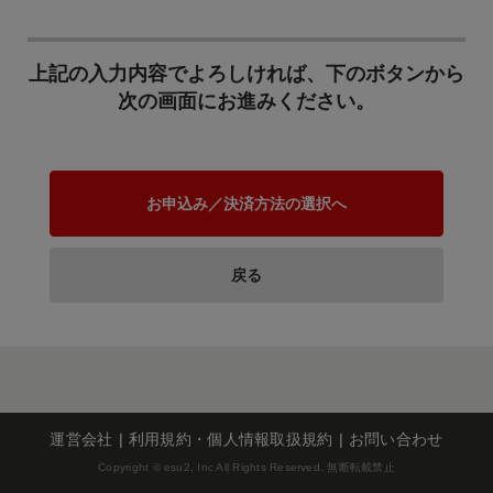
(子ども食堂、学習支援な
観光行事開催事業 ・観光
ど)】
振興事業 など
すべての子どもが健やか
上記の入力内容でよろしければ、下のボタンから
に育つための環境を充実
次の画面にお進みください。
する事業に活用します。
（充当事業例） ・子ども
の居場所づくり ・子ども
サポート事業 ・公園遊具
９ 災害への備え、災害
設置 など
復旧のために
お申込み／決済方法の選択へ
自然災害や大規模火災で
被災された方のための支
戻る
援や復旧工事など、市民
が安心して暮らせるまち
づくりや災害に強いまち
づくりのために活用しま
１０ 「スポーツタウン
す。 （充当事業例） ・防
尾道～スポーツ無限大お
災対策事業 ・被災者支援
のみち～」の実現のため
の各種事業 ・災害復旧工
に
事 など
運営会社
利用規約・個人情報取扱規約
お問い合わせ
Copyright © esu2, Inc All Rights Reserved. 無断転載禁止