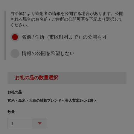
新型コロナウイルス感染
妊治療医療費助成事業 ・
拡大などの社会の変革に
予防接種事業 ・子ども医
対応するため、ICT等のデ
自治体により寄附者の情報を公開する場合があります。公開
療費助成事業 など
ジタル技術を活用し、将
される場合のお名前 / ご住所の公開可否を下記より選択して
6 日本遺産への認定を活
来にわたって市民が豊か
ください。
かした地域の活性化に
な生活を送ることができ
るスマートシティ「尾道
名前 / 住所（市区町村まで）の公開を可
日本遺産に認定された尾
市」の実現のために活用
道市の魅力を国内外に発
します。 （充当事業例）
信し、交流促進等による
・先端技術実証実験サポ
情報の公開を希望しない
地域の活性化を図るため
ート事業 ・デジタル人材
に活用します。 （充当事
育成事業 など
業例） ・文化財保護調査
7 サイクリストの聖地
事業 ・観光行事開催事業
「瀬戸内しまなみ海道」
・観光振興事業 など
お礼の品の数量選択
の更なる魅力向上に
お礼の品
サイクリストの聖地であ
る「瀬戸内しまなみ海
玄米・黒米・大豆の雑穀ブレンド＜美人玄米1kg×2袋＞
道」の更なる魅力向上を
図るため、各種サポート
数量
体制の拡充、イベントの
開催、サイクリングロー
８ 子育て環境の充実に
1
ドの環境整備等に活用し
【子どもの居場所づくり
ます。 （充当事業例） ・