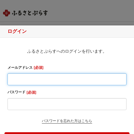
ログイン
鹿児島県三島村
ふるさとぷらすへのログインを行います。
ふるさと納税のお申込み
・同一自治体内の方からの寄附に対しては、お礼の品
メールアドレス
必須
をお送りすることはできませんのでご了承ください。
・寄附完了後のキャンセルは一切受け付けておりませ
ん。
パスワード
必須
1. お寄せ頂いた個人情報は、寄附申込先の自治体が寄
附金の受付及び入金に係る確認・連絡等に利用するも
のであり、それ以外の目的で使用するものではありま
せん。
パスワードを忘れた方はこちら
2. お礼の品の確認及び送付等を行うため「申込者情
報」及び「寄附情報」等を本事業を連携して実施する