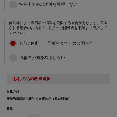
等、 ふるさとの自然、環
特産品の焼酎を製造・販
特例申請書の送付を希望しない
境問題等に積極的に取り
売しております。 原料と
組むための事業に生かし
なるさつま芋（ベニオト
観光振興等に関する事業
ております。
メ）を育てるところから
収穫するまで、高齢者中
自治体により寄附者の情報を公開する場合があります。公開
島民にとって三島村唯一
心に行っております。 そ
される場合のお名前 / ご住所の公開可否を下記より選択して
の公共交通機関で基幹産
の焼酎は、ベニオトメの
ください。
業である、観光事業にお
甘い芳醇な香りとキリッ
ける村営船「みしま」の
トした味わいです。 元気
名前 / 住所（市区町村まで）の公開を可
事業に生かしておりま
な老人が多く、高齢者の
す。
生きがいづくりのため、
重要な事業と位置付けて
情報の公開を希望しない
その他上記に類似する事
事業に生かしておりま
業
す。
風光明媚な自然環境に恵
まれた郷土を今後も保全
お礼の品の数量選択
していく事業に生かして
おります。
お礼の品
鹿児島県産黒毛和牛 すき焼き用（肩肉350g）
数量