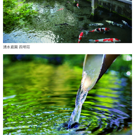
湧水庭園 四明荘