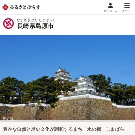
マイページ
メニュー
マイメニュー
ながさきけん しまばらし
長崎県島原市
マイページ
お気に入り
閲覧履歴
メニュー
お礼の品から探す
お礼の品をカテゴリや金額で絞り込み
自治体から探す
ランキング
島原城
豊かな自然と歴史文化が調和するまち「水の都 しまばら」
特集・おすすめ