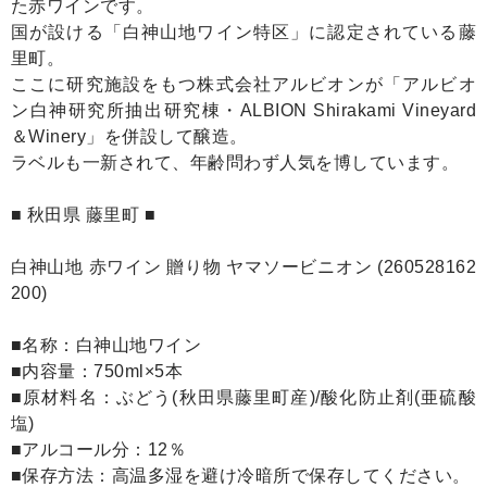
た赤ワインです。
国が設ける「白神山地ワイン特区」に認定されている藤
里町。
ここに研究施設をもつ株式会社アルビオンが「アルビオ
ン白神研究所抽出研究棟・ALBION Shirakami Vineyard
＆Winery」を併設して醸造。
ラベルも一新されて、年齢問わず人気を博しています。
■ 秋田県 藤里町 ■
白神山地 赤ワイン 贈り物 ヤマソービニオン (260528162
200)
■名称：白神山地ワイン
■内容量：750ml×5本
■原材料名：ぶどう(秋田県藤里町産)/酸化防止剤(亜硫酸
塩)
■アルコール分：12％
■保存方法：高温多湿を避け冷暗所で保存してください。