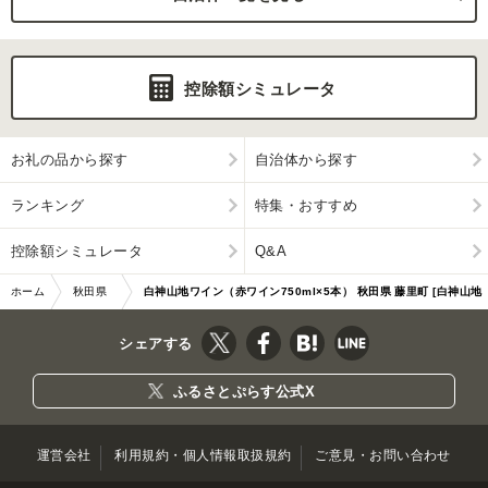
控除額シミュレータ
お礼の品から探す
自治体から探す
ランキング
特集・おすすめ
控除額シミュレータ
Q&A
ホーム
秋田県
白神山地ワイン（赤ワイン750ml×5本） 秋田県 藤里町 [白神山地
藤里町
赤ワイン 贈り…|10011
シェアする
ふるさとぷらす公式X
運営会社
利用規約・個人情報取扱規約
ご意見・お問い合わせ