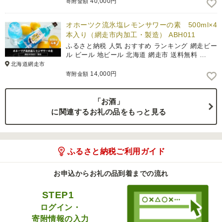
40,000円
寄附金額
オホーツク流氷塩レモンサワーの素 500ml×4
本入り（網走市内加工・製造） ABH011
ふるさと納税 人気 おすすめ ランキング 網走ビー
ル ビール 地ビール 北海道 網走市 送料無料 …
北海道網走市
14,000円
寄附金額
「お酒」
に関連するお礼の品をもっと見る
ふるさと納税ご利用ガイド
お申込からお礼の品到着までの流れ
STEP1
ログイン・
寄附情報の入力