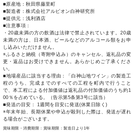
■原産地：秋田県藤里町
■製造者：株式会社アルビオン白神研究所
■提供元：浅利酒店
■注意事項：
・20歳未満の方の飲酒は法律で禁止されています。20歳
未満の方は、日本酒、ビールなどのアルコール類をお申
し込みいただけません。
※ふるさと納税（寄附申込み）のキャンセル、返礼品の変
更・返品はお受けできません。あらかじめご了承くださ
い。
■地場産品に該当する理由：「白神山地ワイン」の製造工
程のうち、完成までのすべての工程を町内で行うこと
で、本工程による付加価値は返礼品の付加価値のうち約1
00％を占めている。（告示第5条第3号に該当）
■発送の目安： 1週間を目安に発送(休業日除く)
※年末年始、長期休業や申込が殺到した際は、発送が遅れ
る場合がございます。
賞味期限・消費期限：賞味期限：製造日より1年