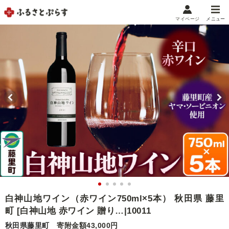
マイページ
メニュー
マイメニュー
マイページ
お気に入り
閲覧履歴
メニュー
お礼の品から探す
お礼の品をカテゴリや金額で絞り込み
自治体から探す
ランキング
白神山地ワイン（赤ワイン750ml×5本） 秋田県 藤里
町 [白神山地 赤ワイン 贈り…|10011
特集・おすすめ
秋田県藤里町
寄附金額43,000円