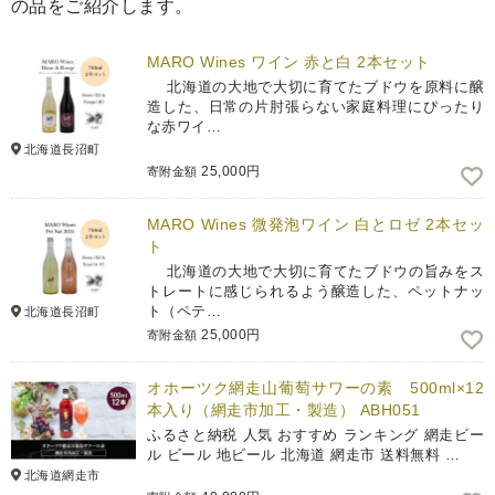
の品をご紹介します。
MARO Wines ワイン 赤と白 2本セット
北海道の大地で大切に育てたブドウを原料に醸
造した、日常の片肘張らない家庭料理にぴったり
な赤ワイ…
北海道長沼町
25,000円
寄附金額
MARO Wines 微発泡ワイン 白とロゼ 2本セッ
ト
北海道の大地で大切に育てたブドウの旨みをス
トレートに感じられるよう醸造した、ペットナッ
ト（ペテ…
北海道長沼町
25,000円
寄附金額
オホーツク網走山葡萄サワーの素 500ml×12
本入り（網走市加工・製造） ABH051
ふるさと納税 人気 おすすめ ランキング 網走ビー
ル ビール 地ビール 北海道 網走市 送料無料 …
北海道網走市