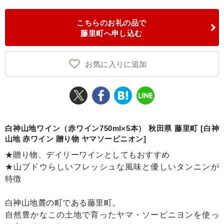
ふるさと納税とは
こちらのお礼の品で
藤里町へ申し込む
控除額シミュレータ
Q&A
お気に入りに追加
白神山地ワイン（赤ワイン750ml×5本） 秋田県 藤里町 [白神
山地 赤ワイン 贈り物 ヤマソービニオン]
★贈り物、デイリーワインとしてもおすすめ
★山ブドウらしいフレッシュな風味と優しいタンニンが
特徴
白神山地麓の町である藤里町。
自然豊かなこの土地で育ったヤマ・ソービニヨンを使っ