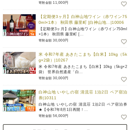
11,000円
寄附金額
【定期便3ヶ月】白神山地ワイン（赤ワイン75
0ml×1本） 秋田県 藤里町 [白神山地…|10006
【定期便3ヶ月】白神山地ワイン（赤ワイン750ml
×1本） 秋田県 藤里町 […
30,000円
寄附金額
米 令和7年産 あきたこまち【白米】10kg（5k
g×2袋）|10267
米 令和7年産 あきたこまち【白米】10kg（5kg×2
袋） 世界自然遺産「白…
30,000円
寄附金額
白神山地 いやしの宿 清流荘 1泊2日 ペア宿泊
券|10311
白神山地 いやしの宿 清流荘 1泊2日 ペア宿泊券
★【令和7年8月1日再開！…
56,000円
寄附金額