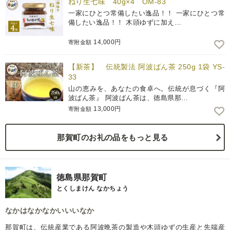
ねり生七味 40g×4 OM-83
一家にひとつ常備したい逸品！！ 一家にひとつ常
備したい逸品！！ 木頭ゆずに加え…
14,000円
寄附金額
【新茶】 伝統製法 阿波ばん茶 250g 1袋 YS-
33
山の恵みを、あなたの食卓へ。伝統が息づく『阿
波ばん茶』 阿波ばん茶は、徳島県那…
13,000円
寄附金額
那賀町のお礼の品をもっと見る
徳島県那賀町
とくしまけん なかちょう
なかはなかなかいいいなか
那賀町は、伝統産業である阿波晩茶の製造や木頭ゆずの生産と先端産