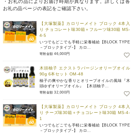
・お礼の品によりお届け時期が異なります。詳しくは各
お礼の品ページの表記をご確認下さい。
【大塚製薬】カロリーメイト ブロック 4本入
り チョコレート味30箱＋フルーツ味30箱 MS-
4-5
いつでもどこでも手軽に栄養補給【BLOCK TYPE
－ブロックタイプｰ】 カロ…
46,000円
寄附金額
木頭柚子 エクストラバージンオリーブオイル
90g 6本セット OM-48
柚子の爽やかな香りとオリーブオイルの風味『木
頭ゆずオリーブオイル』 【木頭柚子…
32,000円
寄附金額
【大塚製薬】カロリーメイト ブロック 4本入
り チーズ味30箱＋チョコレート味30箱 MS-4-
1
いつでもどこでも手軽に栄養補給【BLOCK TYPE
－ブロックタイプｰ】 カロ…