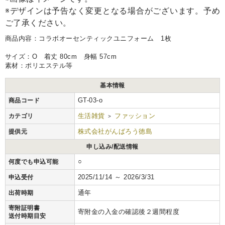
※デザインは予告なく変更となる場合がございます。予め
ご了承ください。
商品内容：コラボオーセンティックユニフォーム 1枚
サイズ：O 着丈 80cm 身幅 57cm
素材：ポリエステル等
基本情報
GT-03-o
商品コード
生活雑貨
ファッション
カテゴリ
>
株式会社がんばろう徳島
提供元
申し込み/配送情報
○
何度でも申込可能
2025/11/14 ～ 2026/3/31
申込受付
通年
出荷時期
寄附証明書
寄附金の入金の確認後２週間程度
送付時期目安