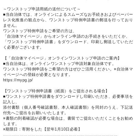
～ワンストップ申請用紙の送付について～
■当自治体では、オンラインによるスムーズなお手続きおよびペーパー
レス化推進の観点から、ワンストップ特例申請書の郵送を行っており
ません。
ワンストップ特例申請をご希望の方は、
「自治体マイページ」からオンライン申請のお手続きをいただくか、
「ワンストップ特例申請書」をダウンロード、印刷し郵送していただ
く必要がございます。
【「自治体マイページ」オンラインワンストップ申請のご案内】
■当自治体は、オンラインワンストップ申請対象自治体です。
ワンストップ特例申請をご希望の方はぜひご活用ください。※自治体マ
イページへの登録が必要となります。
https://mypg.jp/
【ワンストップ特例申請書（紙面）をご提出される場合】
■ワンストップ特例申請書をダウンロードし印刷いただき、必要事項を
記入し、
添付書類（個人番号確認書類、本人確認書類）を同封のうえ、下記送
付先へご提出をお願いいたします。
※書類の到着確認が必要な場合は、書留でご提出いただくことをお勧め
します。
※期限日：寄附をした【翌年1月10日必着】
…………………………………………………………………………