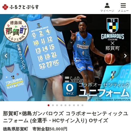
マイページ
メニュー
マイメニュー
マイページ
お気に入り
閲覧履歴
メニュー
お礼の品から探す
お礼の品をカテゴリや金額で絞り込み
自治体から探す
ランキング
那賀町×徳島ガンバロウズ コラボオーセンティックユ
ニフォーム (全選手・HCサイン入り) Oサイズ
特集・おすすめ
徳島県那賀町
寄附金額50,000円