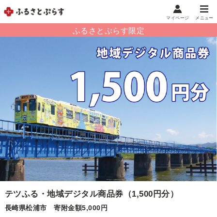
マイページ
メニュー
マイメニュー
マイページ
お気に入り
閲覧履歴
メニュー
お礼の品から探す
お礼の品をカテゴリや金額で絞り込み
自治体から探す
ランキング
テツふる・地域デジタル商品券（1,500円分）
長崎県松浦市
寄附金額5,000円
特集・おすすめ