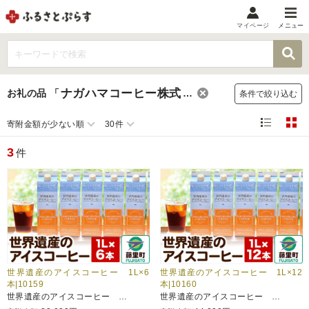
マイページ
メニュー
マイメニュー
マイページ
ナガハマコーヒー株式会社
お礼の品
「
」
条件で絞り込む
お気に入り
閲覧履歴
寄附金額が少ない順
30件
メニュー
3
件
お礼の品から探す
お礼の品をカテゴリや金額で絞り込み
自治体から探す
ランキング
世界遺産のアイスコーヒー 1L×6
世界遺産のアイスコーヒー 1L×12
本|10159
本|10160
世界遺産のアイスコーヒー …
世界遺産のアイスコーヒー …
特集・おすすめ