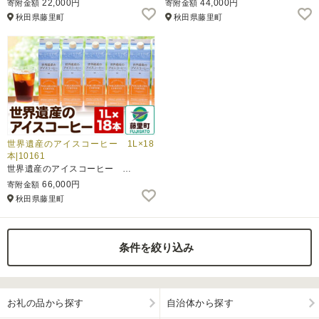
22,000円
44,000円
寄附金額
寄附金額
秋田県藤里町
秋田県藤里町
ふるさと納税とは
控除額シミュレータ
Q&A
世界遺産のアイスコーヒー 1L×18
本|10161
世界遺産のアイスコーヒー …
66,000円
寄附金額
秋田県藤里町
条件を絞り込み
お礼の品から探す
自治体から探す